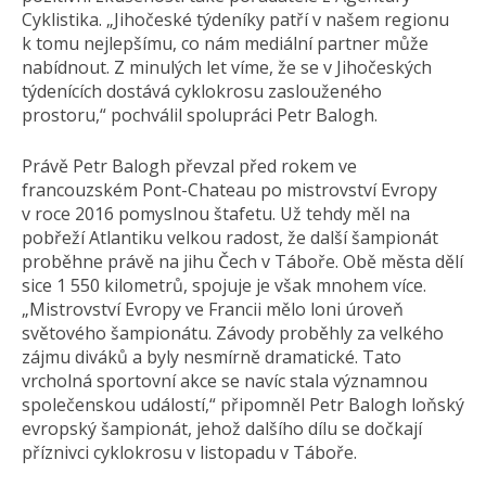
Cyklistika. „Jihočeské týdeníky patří v našem regionu
k tomu nejlepšímu, co nám mediální partner může
nabídnout. Z minulých let víme, že se v Jihočeských
týdenících dostává cyklokrosu zaslouženého
prostoru,“ pochválil spolupráci Petr Balogh.
Právě Petr Balogh převzal před rokem ve
francouzském Pont-Chateau po mistrovství Evropy
v roce 2016 pomyslnou štafetu. Už tehdy měl na
pobřeží Atlantiku velkou radost, že další šampionát
proběhne právě na jihu Čech v Táboře. Obě města dělí
sice 1 550 kilometrů, spojuje je však mnohem více.
„Mistrovství Evropy ve Francii mělo loni úroveň
světového šampionátu. Závody proběhly za velkého
zájmu diváků a byly nesmírně dramatické. Tato
vrcholná sportovní akce se navíc stala významnou
společenskou událostí,“ připomněl Petr Balogh loňský
evropský šampionát, jehož dalšího dílu se dočkají
příznivci cyklokrosu v listopadu v Táboře.