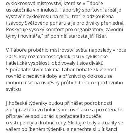
cyklokrosová mistrovství, která se v Táboře
uskutečnila v minulosti. Táborský sportovní areál je
vystavěn cyklokrosu na míru, trať je odzkoušena
i závody Světového poháru a je pro diváky přehledná.
Poskytuje vysoký komfort pro organizátory, závodní
týmy i novináře,“ připomněl starosta Jiří Fišer.
V Táboře proběhlo mistrovství světa naposledy v roce
2015, kdy rozmanitost cyklokrosu v cyklistické
i atletické vyspělosti obdivovaly tisíce diváků.
S pořadatelstvím tak má Tábor bohaté zkušenosti
rovněž z nedávné doby a příznivci cyklokrosu se
mohou těšit na úspěšný průběh tohoto sportovního
svátku.
Jihočeské týdeníky budou přinášet podrobnosti
z příprav této vrcholné sportovní akce a pro čtenáře
připraví ve spolupráci s pořadateli soutěže
o vstupenky a drobné ceny. Sledujte tedy aktuality ve
vašem oblíbeném týdeníku a nenechte si ujít šanci