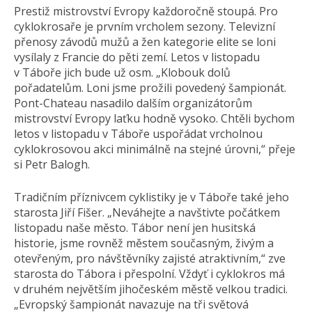
Prestiž mistrovství Evropy každoročně stoupá. Pro
cyklokrosaře je prvním vrcholem sezony. Televizní
přenosy závodů mužů a žen kategorie elite se loni
vysílaly z Francie do pěti zemí. Letos v listopadu
v Táboře jich bude už osm. „Klobouk dolů
pořadatelům. Loni jsme prožili povedený šampionát.
Pont-Chateau nasadilo dalším organizátorům
mistrovství Evropy laťku hodně vysoko. Chtěli bychom
letos v listopadu v Táboře uspořádat vrcholnou
cyklokrosovou akci minimálně na stejné úrovni,“ přeje
si Petr Balogh.
Tradičním příznivcem cyklistiky je v Táboře také jeho
starosta Jiří Fišer. „Neváhejte a navštivte počátkem
listopadu naše město. Tábor není jen husitská
historie, jsme rovněž městem současným, živým a
otevřeným, pro návštěvníky zajisté atraktivním,“ zve
starosta do Tábora i přespolní. Vždyť i cyklokros má
v druhém největším jihočeském městě velkou tradici.
„Evropský šampionát navazuje na tři světová