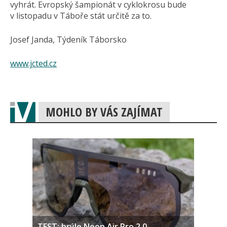
vyhrát. Evropský šampionát v cyklokrosu bude
v listopadu v Táboře stát určitě za to.
Josef Janda, Týdeník Táborsko
www.jcted.cz
MOHLO BY VÁS ZAJÍMAT
TEST: brýle Neon Air Pro 2.0