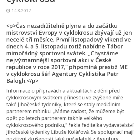
14.8.2017
<p>Čas nezadržitelně plyne a do začátku
mistrovství Evropy v cyklokrosu zbývají už jen
necelé tři měsíce. První listopadový víkend ve
dnech 4. a 5. listopadu totiž nabídne Tábor
mimořádný sportovní svátek. „Chystáme
nejvýznamnější sportovní akci v České
republice v roce 2017,“ připomíná prestiž ME
v cyklokrosu šéf Agentury Cyklistika Petr
Balogh.</p>
Informace o přípravách a aktualitách z dění před
cyklokrosovým svátkem přinesou ve zvýšené míře
také Jihočeské týdeníky, které se staly mediálním
partnerem mítinku. „Máme radost, že můžeme být
opět po letech partnerem takhle velkého
cyklokrosového podniku,“ řekla ředitelka vydavatelství
Jihočeské týdeníky Libuše Kolářová. Se spoluprací mají
pozitivní zkušenosti také pořadatelé z Agentury