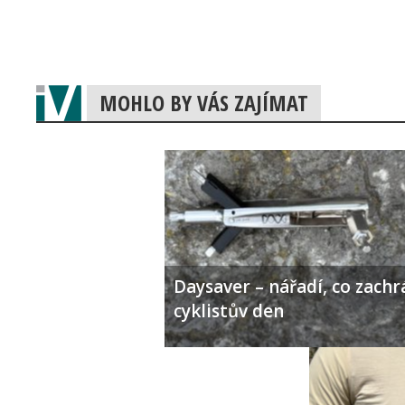
MOHLO BY VÁS ZAJÍMAT
Daysaver – nářadí, co zachr
cyklistův den