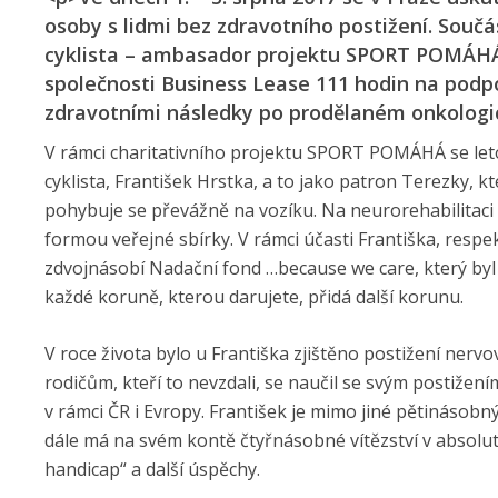
osoby s lidmi bez zdravotního postižení. Sou
cyklista – ambasador projektu SPORT POMÁHÁ 
společnosti Business Lease 111 hodin na podp
zdravotními následky po prodělaném onkolog
V rámci charitativního projektu SPORT POMÁHÁ se le
cyklista, František Hrstka, a to jako patron Terezky
pohybuje se převážně na vozíku. Na neurorehabilitaci 
formou veřejné sbírky. V rámci účasti Františka, respe
zdvojnásobí Nadační fond …because we care, který byl
každé koruně, kterou darujete, přidá další korunu.
V roce života bylo u Františka zjištěno postižení ner
rodičům, kteří to nevzdali, se naučil se svým postižení
v rámci ČR i Evropy. František je mimo jiné pětinásob
dále má na svém kontě čtyřnásobné vítězství v absolu
handicap“ a další úspěchy.