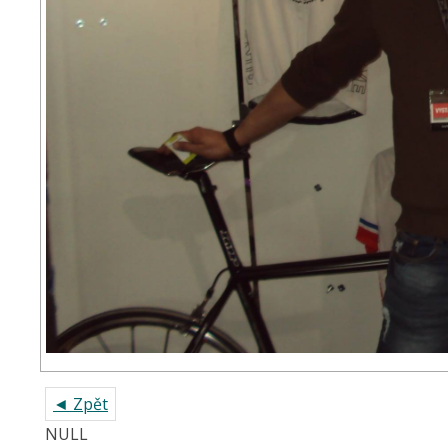
◄ Zpět
NULL