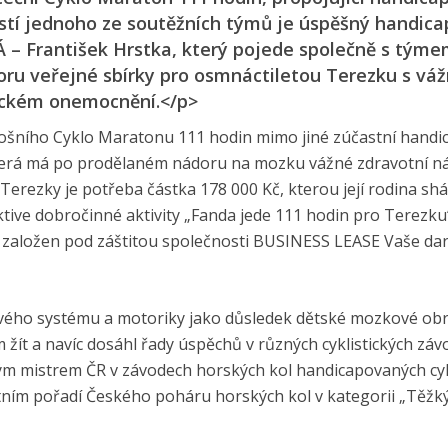
částí jednoho ze soutěžních týmů je úspěšný handic
– František Hrstka, který pojede společně s tým
oru veřejné sbírky pro osmnáctiletou Terezku s vá
ickém onemocnění.</p>
tošního Cyklo Maratonu 111 hodin mimo jiné zúčastní hand
, která má po prodělaném nádoru na mozku vážné zdravotní n
Terezky je potřeba částka 178 000 Kč, kterou její rodina shá
ktive dobročinné aktivity „Fanda jede 111 hodin pro Terezku
 založen pod záštitou společnosti BUSINESS LEASE Vaše dar
vového systému a motoriky jako důsledek dětské mozkové obr
m žít a navíc dosáhl řady úspěchů v různých cyklistických zá
ným mistrem ČR v závodech horských kol handicapovaných cyk
tním pořadí Českého poháru horských kol v kategorii „Těžk