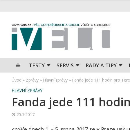
TESTY
SERVIS
RADY A TIPY
Úvod
»
Zprávy
»
Hlavní zprávy
»
Fanda jede 111 hodin pro Ter
HLAVNÍ ZPRÁVY
Fanda jede 111 hodin
25.7.2017
<p>Ve dnech 1. – 5. srpna 2017 se v Praze usk