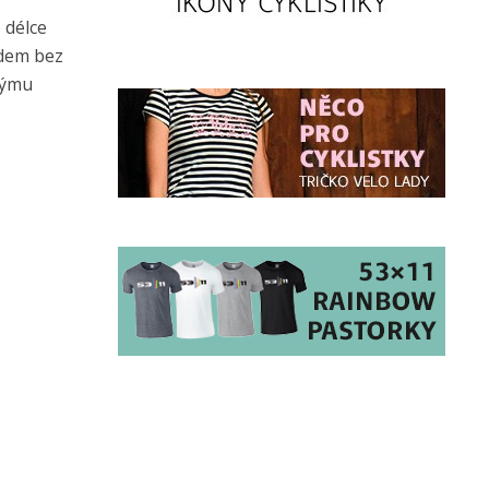
 délce
idem bez
týmu