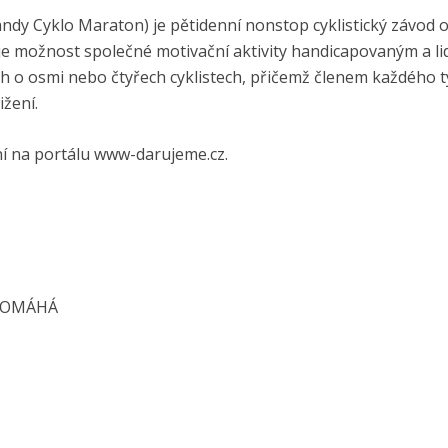
ndy Cyklo Maraton) je pětidenní nonstop cyklistický závod o
uje možnost společné motivační aktivity handicapovaným a l
ech o osmi nebo čtyřech cyklistech, přičemž členem každého 
žení.
ní na portálu www-darujeme.cz.
 POMÁHÁ