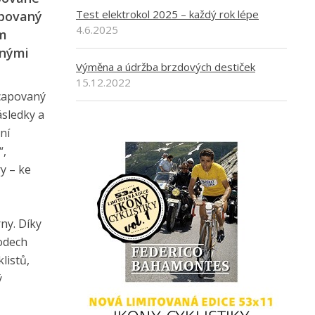
Test elektrokol 2025 – každý rok lépe
apovaný
4.6.2025
em
žnými
Výměna a údržba brzdových destiček
15.12.2022
icapovaný
ásledky a
ní
“,
y – ke
ny. Díky
vodech
listů,
ý