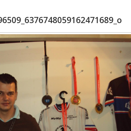
96509_6376748059162471689_o