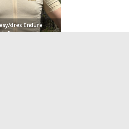
ťasy/dres Endura
Ride/Loop