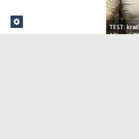
TEST: kra
Alltrack 
PŘIDAT KOMENTÁŘ
Klikněte zde pro vložení komentáře