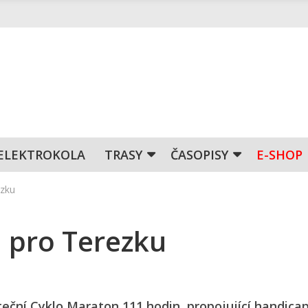
ELEKTROKOLA
TRASY
ČASOPISY
E-SHOP
ezku
 pro Terezku
uteční Cyklo Maraton 111 hodin, propojující handic