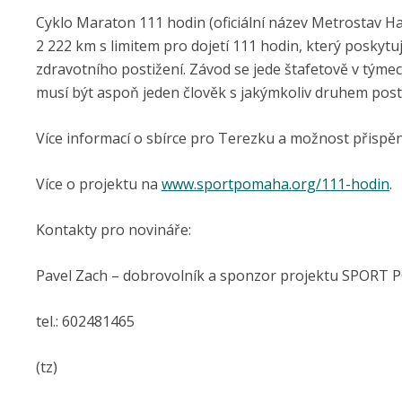
Cyklo Maraton 111 hodin (oficiální název Metrostav Ha
2 222 km s limitem pro dojetí 111 hodin, který poskyt
zdravotního postižení. Závod se jede štafetově v tým
musí být aspoň jeden člověk s jakýmkoliv druhem posti
Více informací o sbírce pro Terezku a možnost přispě
Více o projektu na
www.sportpomaha.org/111-hodin
.
Kontakty pro novináře:
Pavel Zach – dobrovolník a sponzor projektu SPORT
tel.: 602481465
(tz)