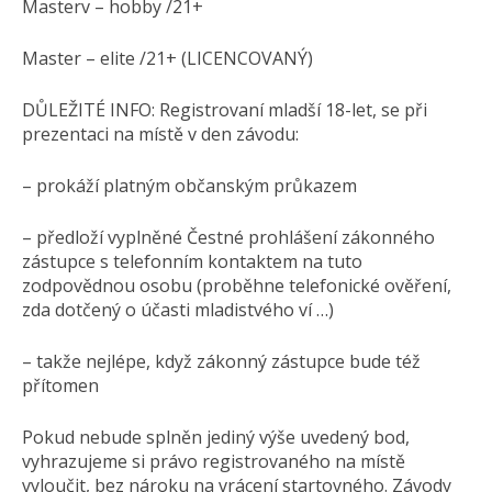
Masterv – hobby /21+
Master – elite /21+ (LICENCOVANÝ)
DŮLEŽITÉ INFO: Registrovaní mladší 18-let, se při
prezentaci na místě v den závodu:
– prokáží platným občanským průkazem
– předloží vyplněné Čestné prohlášení zákonného
zástupce s telefonním kontaktem na tuto
zodpovědnou osobu (proběhne telefonické ověření,
zda dotčený o účasti mladistvého ví …)
– takže nejlépe, když zákonný zástupce bude též
přítomen
Pokud nebude splněn jediný výše uvedený bod,
vyhrazujeme si právo registrovaného na místě
vyloučit, bez nároku na vrácení startovného. Závody