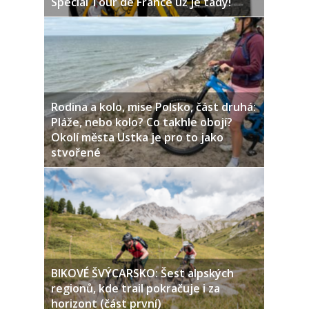
Speciál Tour de France už je tady!
Rodina a kolo, mise Polsko, část druhá:
Pláže, nebo kolo? Co takhle obojí?
Okolí města Ustka je pro to jako
stvořené
BIKOVÉ ŠVÝCARSKO: Šest alpských
regionů, kde trail pokračuje i za
horizont (část první)