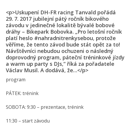
<p>Uskupení DH-FR racing Tanvald pořádá
29. 7. 2017 jubilejní pátý ročník bikového
závodu v jedinečné lokalitě bývalé bobové
dráhy – Bikepark Bobovka. „Pro letošní ročník
platí heslo #nahradnitren­kysebou, protože
věříme, že tento závod bude stát opět za to!
Návštěvníci nebudou ochuzeni o následný
doprovodný program, páteční tréninkové jízdy
a warm up party s DJs,“ říká za pořadatele
Václav Musil. A dodává, že…</p>
program
PÁTEK: trénink
SOBOTA: 9:30 – prezentace, trénink
11:30 – start závodu