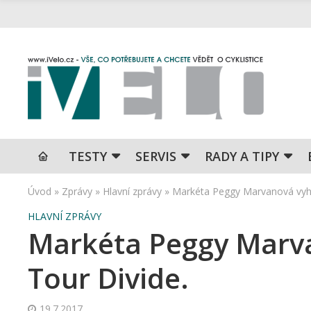
TESTY
SERVIS
RADY A TIPY
Úvod
»
Zprávy
»
Hlavní zprávy
»
Markéta Peggy Marvanová vyhr
HLAVNÍ ZPRÁVY
Markéta Peggy Marva
Tour Divide.
19.7.2017