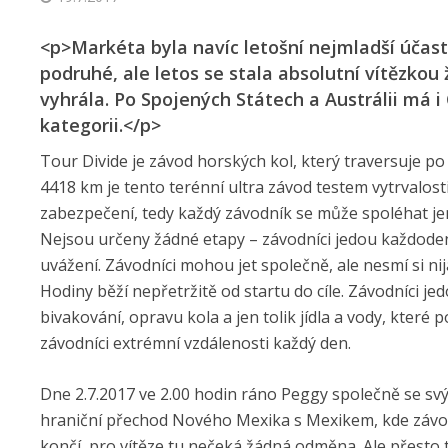
<p>Markéta byla navíc letošní nejmladší účast
podruhé, ale letos se stala absolutní vítězkou
vyhrála. Po Spojených Státech a Austrálii má 
kategorii.</p>
Tour Divide je závod horských kol, který traversuje 
4418 km je tento terénní ultra závod testem vytrvalost
zabezpečení, tedy každý závodník se může spoléhat jen
Nejsou určeny žádné etapy – závodníci jedou každodenn
uvážení. Závodníci mohou jet společně, ale nesmí si n
Hodiny běží nepřetržitě od startu do cíle. Závodníci j
bivakování, opravu kola a jen tolik jídla a vody, které
závodníci extrémní vzdálenosti každý den.
Dne 2.7.2017 ve 2.00 hodin ráno Peggy společně se svý
hraniční přechod Nového Mexika s Mexikem, kde závodn
končí, pro vítěze tu nečeká žádná odměna. Ale přesto tu