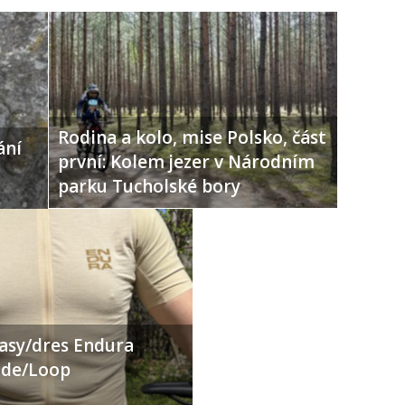
Rodina a kolo, mise Polsko, část
ání
první: Kolem jezer v Národním
parku Tucholské bory
ťasy/dres Endura
Ride/Loop