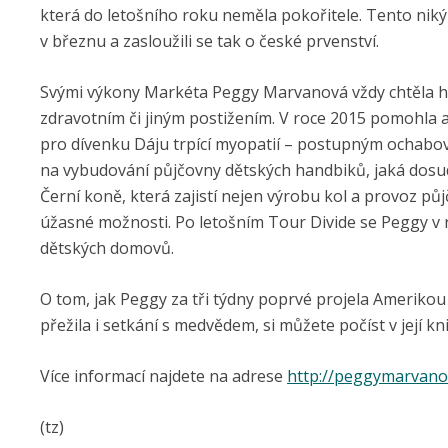
která do letošního roku neměla pokořitele. Tento ni
v březnu a zasloužili se tak o české prvenství.
Svými výkony Markéta Peggy Marvanová vždy chtěla hlavn
zdravotním či jiným postižením. V roce 2015 pomohla a
pro dívenku Dáju trpící myopatií – postupným ochabo
na vybudování půjčovny dětských handbiků, jaká dosud
Černí koně, která zajistí nejen výrobu kol a provoz půj
úžasné možnosti. Po letošním Tour Divide se Peggy v 
dětských domovů.
O tom, jak Peggy za tři týdny poprvé projela Amerikou 
přežila i setkání s medvědem, si můžete počíst v její kn
Více informací najdete na adrese
http://peggymarvano
(tz)