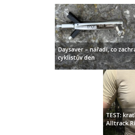
Daysaver – nářadí, co zachr
cyklistův den
TEST: kra
Alltrack 