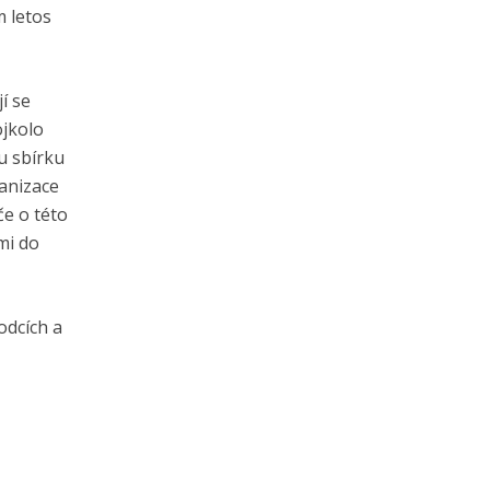
 letos
í se
ojkolo
u sbírku
anizace
če o této
mi do
odcích a