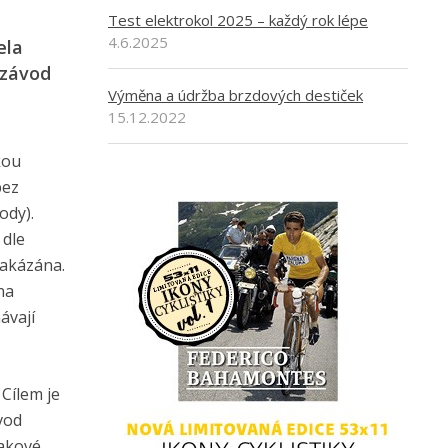
Test elektrokol 2025 – každý rok lépe
4.6.2025
ela
 závod
Výměna a údržba brzdových destiček
15.12.2022
kou
bez
ody).
 dle
zakázána.
na
ávají
Cílem je
vod
takové