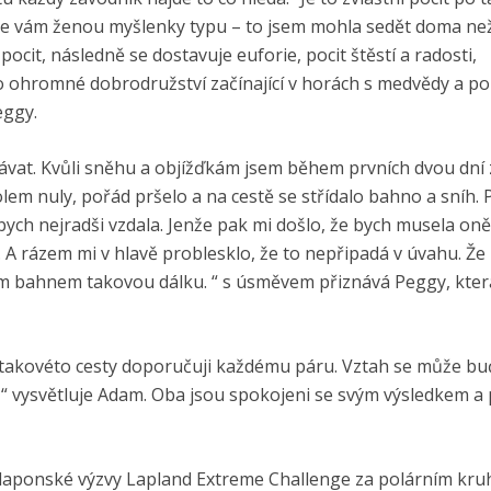
ě se vám ženou myšlenky typu – to jsem mohla sedět doma ne
ý pocit, následně se dostavuje euforie, pocit štěstí a radosti,
to ohromné dobrodružství začínající v horách s medvědy a po
eggy.
dávat. Kvůli sněhu a objížďkám jsem během prvních dvou dní z
lem nuly, pořád pršelo a na cestě se střídalo bahno a sníh. 
 bych nejradši vzdala. Jenže pak mi došlo, že bych musela on
e. A rázem mi v hlavě problesklo, že to nepřipadá v úvahu. Že 
tím bahnem takovou dálku. “ s úsměvem přiznává Peggy, kter
takovéto cesty doporučuji každému páru. Vztah se může buď
,“ vysvětluje Adam. Oba jsou spokojeni se svým výsledkem a 
laponské výzvy Lapland Extreme Challenge za polárním kru