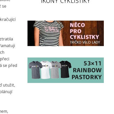
ž se
kračující
tratila
Pamatuji
ěch
přeci
á se před
 utužit,
plánují
hem,