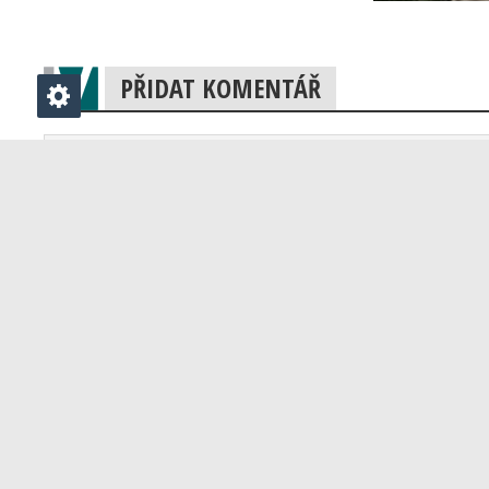
PŘIDAT KOMENTÁŘ
Klikněte zde pro vložení komentáře
Vydavatelství V-Press s.r.o.
Vydavatel časopisů Velo, 53 x 11 a Elektrokola,
určených pro všechny milovníky cyklistiky a jízdních kol.