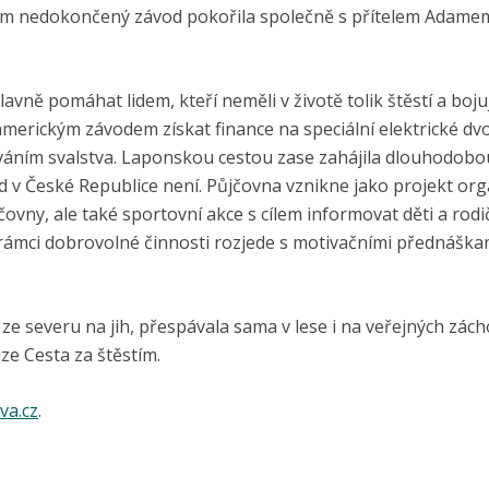
kým nedokončený závod pokořila společně s přítelem Adamem
ě pomáhat lidem, kteří neměli v životě tolik štěstí a bojuj
merickým závodem získat finance na speciální elektrické dv
váním svalstva. Laponskou cestou zase zahájila dlouhodobo
 v České Republice není. Půjčovna vznikne jako projekt org
čovny, ale také sportovní akce s cílem informovat děti a rodi
rámci dobrovolné činnosti rozjede s motivačními přednáška
ze severu na jih, přespávala sama v lese i na veřejných zách
ize Cesta za štěstím.
va.cz
.