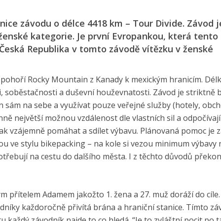
nice závodu o délce 4418 km – Tour Divide. Závod j
 ženské kategorie. Je první Evropankou, která tento
i Česká Republika v tomto závodě vítězku v ženské
po pohoří Rocky Mountain z Kanady k mexickým hranicím. Dél
i, soběstačnosti a duševní houževnatosti. Závod je striktně 
 sám na sebe a využívat pouze veřejné služby (hotely, obch
ě největší možnou vzdálenost dle vlastních sil a odpočívají
ijak vzájemně pomáhat a sdílet výbavu. Plánovaná pomoc je 
edou ve stylu bikepacking – na kole si vezou minimum výbavy 
 potřebují na cestu do dalšího města. I z těchto důvodů překon
m přítelem Adamem jakožto 1. žena a 27. muž doráží do cíle. 
íky každoročně přivítá brána a hraniční stanice. Tímto zá
 každý závodník najde to co hledá. “Je to zvláštní pocit po 