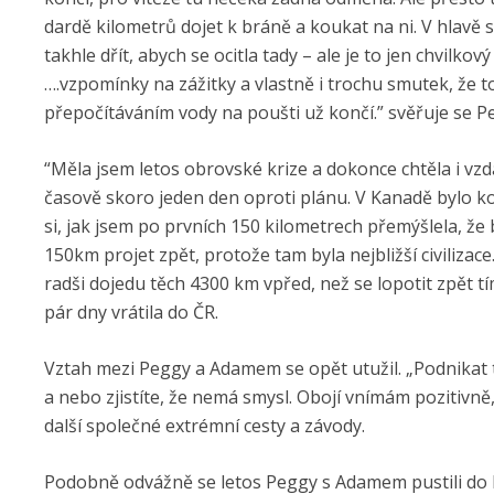
dardě kilometrů dojet k bráně a koukat na ni. V hlav
takhle dřít, abych se ocitla tady – ale je to jen chvilkov
….vzpomínky na zážitky a vlastně i trochu smutek, že 
přepočítáváním vody na poušti už končí.” svěřuje se P
“Měla jsem letos obrovské krize a dokonce chtěla i vz
časově skoro jeden den oproti plánu. V Kanadě bylo ko
si, jak jsem po prvních 150 kilometrech přemýšlela, že
150km projet zpět, protože tam byla nejbližší civilizac
radši dojedu těch 4300 km vpřed, než se lopotit zpět 
pár dny vrátila do ČR.
Vztah mezi Peggy a Adamem se opět utužil. „Podnikat 
a nebo zjistíte, že nemá smysl. Obojí vnímám pozitivně
další společné extrémní cesty a závody.
Podobně odvážně se letos Peggy s Adamem pustili do 