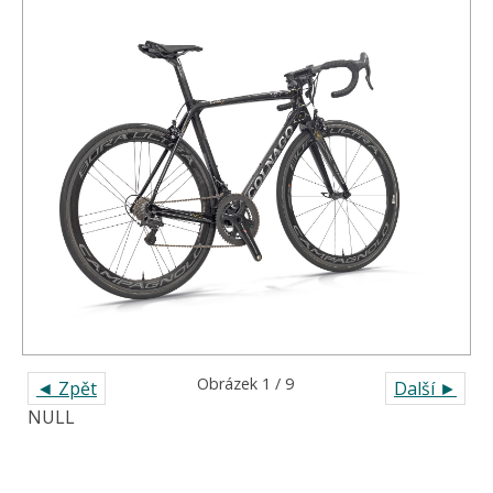
Obrázek 1 / 9
◄ Zpět
Další ►
NULL