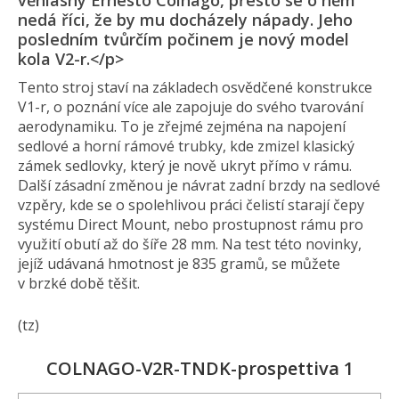
věhlasný Ernesto Colnago, přesto se o něm
nedá říci, že by mu docházely nápady. Jeho
posledním tvůrčím počinem je nový model
kola V2-r.</p>
Tento stroj staví na základech osvědčené konstrukce
V1-r, o poznání více ale zapojuje do svého tvarování
aerodynamiku. To je zřejmé zejména na napojení
sedlové a horní rámové trubky, kde zmizel klasický
zámek sedlovky, který je nově ukryt přímo v rámu.
Další zásadní změnou je návrat zadní brzdy na sedlové
vzpěry, kde se o spolehlivou práci čelistí starají čepy
systému Direct Mount, nebo prostupnost rámu pro
využití obutí až do šíře 28 mm. Na test této novinky,
jejíž udávaná hmotnost je 835 gramů, se můžete
v brzké době těšit.
(tz)
COLNAGO-V2R-TNDK-prospettiva 1