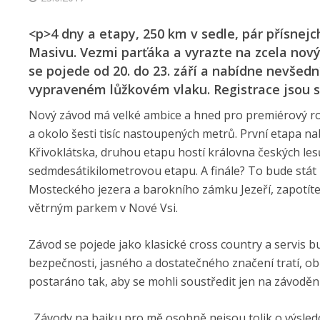
<p>4 dny a etapy, 250 km v sedle, pár přísnejc
Masivu. Vezmi parťáka a vyrazte na zcela nový
se pojede od 20. do 23. září a nabídne nevšedn
vypraveném lůžkovém vlaku. Registrace jsou 
Nový závod má velké ambice a hned pro premiérový ročn
a okolo šesti tisíc nastoupených metrů. První etapa n
Křivoklátska, druhou etapu hostí královna českých lesů
sedmdesátikilo­metrovou etapu. A finále? To bude stát
Mosteckého jezera a barokního zámku Jezeří, zapotít
větrným parkem v Nové Vsi.
Závod se pojede jako klasické cross country a servis bu
bezpečnosti, jasného a dostatečného značení tratí, obč
postaráno tak, aby se mohli soustředit jen na závodění
„Závody na bajku pro mě osobně nejsou tolik o výsledcíc