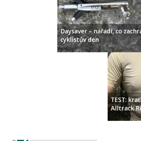
Daysaver – nářadí, co zachr
cyklistův den
TEST: kra
Alltrack 