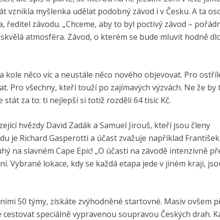
át vznikla myšlenka udělat podobný závod i v Česku. A ta os
 ředitel závodu. „Chceme, aby to byl poctivý závod – pořádn
s a skvělá atmosféra. Závod, o kterém se bude mluvit hodně d
na kole něco víc a neustále něco nového objevovat. Pro ostří
vat. Pro všechny, kteří touží po zajímavých výzvách. Ne že by 
t za to: ti nejlepší si totiž rozdělí 64 tisíc Kč.
jící hvězdy David Zadák a Samuel Jirouš, kteří jsou členy
e Richard Gasperotti a účast zvažuje například František
druhý na slavném Cape Epic! „O účasti na závodě intenzivně p
í. Vybrané lokace, kdy se každá etapa jede v jiném kraji, jso
prvními 50 týmy, získáte zvýhodněné startovné. Masiv ovšem p
ude cestovat speciálně vypravenou soupravou Českých drah. K