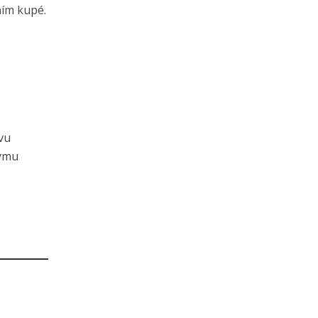
ním kupé.
vu
týmu