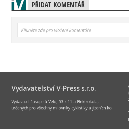
PŘIDAT KOMENTÁŘ
Klikněte zde pro vložení komentáře
Vydavatelství V-Press s.r.o.
Vydavatel časopisů Velo, 53 x 11 a Elektrokola,
určených pro všechny milovníky cyklistiky a jízdních kol.