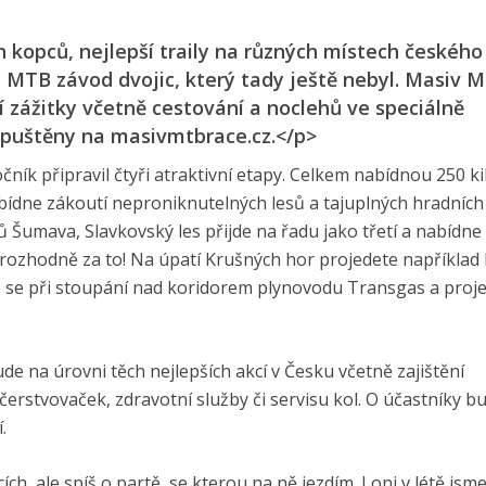
h kopců, nejlepší traily na různých místech českého
 MTB závod dvojic, který tady ještě nebyl. Masiv 
í zážitky včetně cestování a noclehů ve speciálně
spuštěny na masivmtbrace.cz.</p>
ík připravil čtyři atraktivní etapy. Celkem nabídnou 250 k
abídne zákoutí neproniknutelných lesů a tajuplných hradních
 Šumava, Slavkovský les přijde na řadu jako třetí a nabídne
 rozhodně za to! Na úpatí Krušných hor projedete například
e se při stoupání nad koridorem plynovodu Transgas a proj
de na úrovni těch nejlepších akcí v Česku včetně zajištění
erstvovaček, zdravotní služby či servisu kol. O účastníky b
.
h, ale spíš o partě, se kterou na ně jezdím. Loni v létě jsme