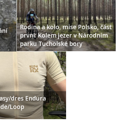
Rodina a kolo, mise Polsko, část
ání
první: Kolem jezer v Národním
parku Tucholské bory
ťasy/dres Endura
Ride/Loop