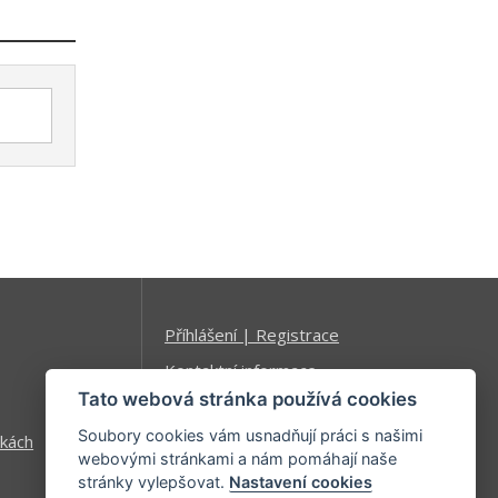
Příhlášení | Registrace
Kontaktní informace
Tato webová stránka používá cookies
Mapa stránek
Soubory cookies vám usnadňují práci s našimi
kách
webovými stránkami a nám pomáhají naše
stránky vylepšovat.
Nastavení cookies