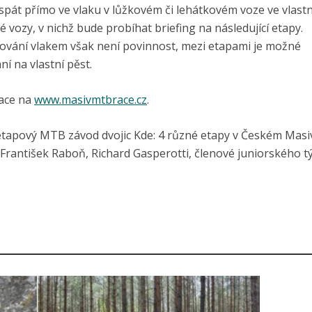
 spát přímo ve vlaku v lůžkovém či lehátkovém voze ve vlast
vozy, v nichž bude probíhat briefing na následující etapy.
estování vlakem však není povinnost, mezi etapami je možné
í na vlastní pěst.
race na
www.masivmtbrace.cz
.
etapový MTB závod dvojic Kde: 4 různé etapy v Českém Masi
 František Raboň, Richard Gasperotti, členové juniorského 