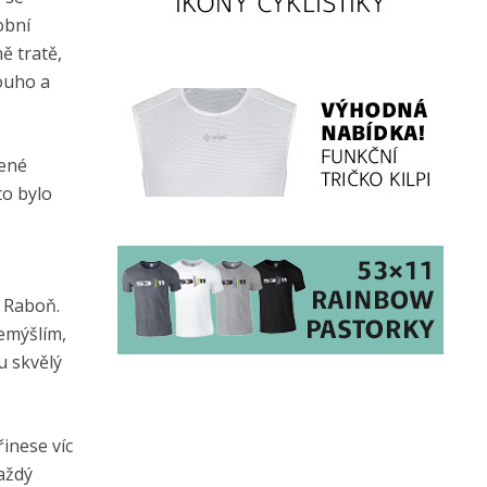
obní
ě tratě,
louho a
lené
to bylo
 Raboň.
řemýšlím,
u skvělý
řinese víc
aždý