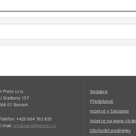
V-Press s.r.o.
Redakce
U Stadionu 157
Předplatné
266 01 Beroun
Inzerce v časopise
Telefon: +420 604 763 835
Inzerce na www strán
E-mail:
predplatne@vpress.cz
Obchodní podmínky