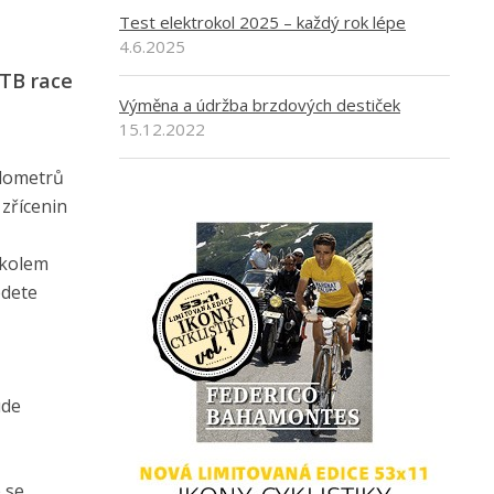
Test elektrokol 2025 – každý rok lépe
4.6.2025
MTB race
Výměna a údržba brzdových destiček
15.12.2022
ilometrů
 zřícenin
 kolem
edete
ude
 se