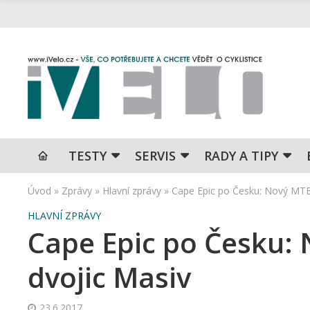
TESTY
SERVIS
RADY A TIPY
Úvod
»
Zprávy
»
Hlavní zprávy
»
Cape Epic po Česku: Nový MTB
HLAVNÍ ZPRÁVY
Cape Epic po Česku:
dvojic Masiv
23.6.2017