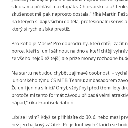
s klukama přihlásili na etapák v Chorvatsku a už tenkr
zkušenost mě pak naprosto dostala,“ říká Martin Pešta,
na kterých si dají všichni do těla, profesionální servi
který si rychle získá prestiž.
Pro koho je Masiv? Pro dobrodruhy, kteří chtějí zažít 
borce, kteří si umí sáhnout na dno a kteří chtějí vyhrá
ze všeho nejdůležitější, ale prize money rozhodně bude stá
Na startu nebudou chybět zajímavé osobnosti – vycháze
juniorského týmu ČS MTB Teamu; ambasadorem závodu j
Že umí jen na silnici? Omyl, vždyť byl před třemi lety 
protože mi tento formát závodu připadá velmi atraktivn
nápad,“ říká František Raboň.
Líbí se i vám? Když se přihlásíte do 30. 6. nebo mezi 
než jen bajkový zážitek. Po jednotlivých štacích se b