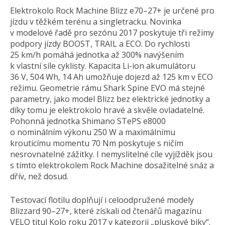
Elektrokolo Rock Machine Blizz e70–27+ je určené pro
jízdu v těžkém terénu a singletracku. Novinka
v modelové řadě pro sezónu 2017 poskytuje tři režimy
podpory jízdy BOOST, TRAIL a ECO. Do rychlosti
25 km/h pomáhá jednotka až 300% navýšením
k vlastní síle cyklisty. Kapacita Li-ion akumulátoru
36 V, 504 Wh, 14 Ah umožňuje dojezd až 125 km v ECO
režimu. Geometrie rámu Shark Spine EVO má stejné
parametry, jako model Blizz bez elektrické jednotky a
díky tomu je elektrokolo hravé a skvěle ovladatelné.
Pohonná jednotka Shimano STePS e8000
o nominálním výkonu 250 W a maximálnímu
krouticímu momentu 70 Nm poskytuje s ničím
nesrovnatelné zážitky. I nemyslitelné cíle vyjížděk jsou
s tímto elektrokolem Rock Machine dosažitelné snáz a
dřív, než dosud.
Testovací flotilu doplňují i celoodpružené modely
Blizzard 90–27+, které získali od čtenářů magazínu
VELO titul Kolo roku 2017 v kategorii „pluskové biky“.