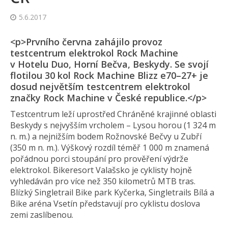
5.6.2017
<p>Prvního června zahájilo provoz
testcentrum elektrokol Rock Machine
v Hotelu Duo, Horní Bečva, Beskydy. Se svojí
flotilou 30 kol Rock Machine Blizz e70–27+ je
dosud největším testcentrem elektrokol
značky Rock Machine v České republice.</p>
Testcentrum leží uprostřed Chráněné krajinné oblasti
Beskydy s nejvyšším vrcholem – Lysou horou (1 324 m
n. m.) a nejnižším bodem Rožnovské Bečvy u Zubří
(350 m n. m.). Výškový rozdíl téměř 1 000 m znamená
pořádnou porci stoupání pro prověření výdrže
elektrokol. Bikeresort Valašsko je cyklisty hojně
vyhledáván pro více než 350 kilometrů MTB tras.
Blízký Singletrail Bike park Kyčerka, Singletrails Bílá a
Bike aréna Vsetín představují pro cyklistu doslova
zemi zaslíbenou.