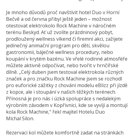
Je mnoho důvodů proč navštívit hotel Duo v Horní
Bečvě a od června přibyl ještě jeden – možnost
otestovat elektrokolo Rock Machine v náročném
terénu Beskyd. Ať už zvolíte prázdninový pobyt,
prodloužený wellness víkend či firemní akci, zažijete
jedinečný animační program pro děti, skvělou
gastronomii, báječné wellness procedury, nebo
koupání v krytém bazénu. Ve vřelé rodinné atmosféře
můžete aktivně odpočívat, nebo tvořit v hrnčířské
dílně. „Celý duben jsem testoval elektrokola různých
značek a pro značku Rock Machine jsem se rozhodl
pro euforické zážitky z chování modelu eBlizz při jízdě
z kopce, ale i stoupání v našich těžkých terénech.
Přínosná je pro nás i úzká spolupráce s nedalekým
výrobním závodem v Kopřivnici, kde se vyvíjí a montují
kola Rock Machine,“ řekl majitel Hotelu Duo
Michal Silon.
Rezervaci kol můžete komfortně zadat na stránkách