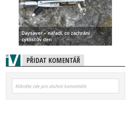
Daysaver – nářadí, co zachrání
cyklistův den
PŘIDAT KOMENTÁŘ
Klikněte zde pro vložení komentáře