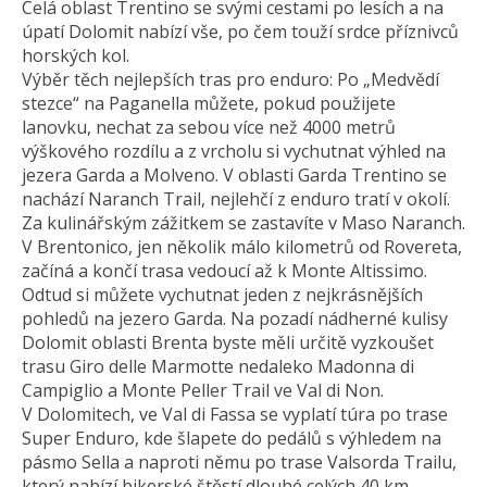
Celá oblast Trentino se svými cestami po lesích a na
úpatí Dolomit nabízí vše, po čem touží srdce příznivců
horských kol.
Výběr těch nejlepších tras pro enduro: Po „Medvědí
stezce“ na Paganella můžete, pokud použijete
lanovku, nechat za sebou více než 4000 metrů
výškového rozdílu a z vrcholu si vychutnat výhled na
jezera Garda a Molveno. V oblasti Garda Trentino se
nachází Naranch Trail, nejlehčí z enduro tratí v okolí.
Za kulinářským zážitkem se zastavíte v Maso Naranch.
V Brentonico, jen několik málo kilometrů od Rovereta,
začíná a končí trasa vedoucí až k Monte Altissimo.
Odtud si můžete vychutnat jeden z nejkrásnějších
pohledů na jezero Garda. Na pozadí nádherné kulisy
Dolomit oblasti Brenta byste měli určitě vyzkoušet
trasu Giro delle Marmotte nedaleko Madonna di
Campiglio a Monte Peller Trail ve Val di Non.
V Dolomitech, ve Val di Fassa se vyplatí túra po trase
Super Enduro, kde šlapete do pedálů s výhledem na
pásmo Sella a naproti němu po trase Valsorda Trailu,
který nabízí bikerské štěstí dlouhé celých 40 km.