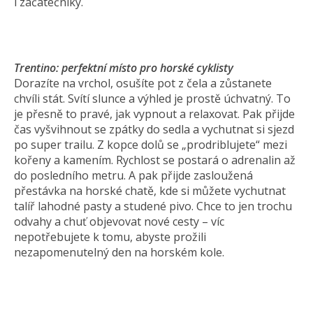
i začátečníky.
Trentino: perfektní místo pro horské cyklisty
Dorazíte na vrchol, osušíte pot z čela a zůstanete
chvíli stát. Svítí slunce a výhled je prostě úchvatný. To
je přesně to pravé, jak vypnout a relaxovat. Pak přijde
čas vyšvihnout se zpátky do sedla a vychutnat si sjezd
po super trailu. Z kopce dolů se „prodriblujete“ mezi
kořeny a kamením. Rychlost se postará o adrenalin až
do posledního metru. A pak přijde zasloužená
přestávka na horské chatě, kde si můžete vychutnat
talíř lahodné pasty a studené pivo. Chce to jen trochu
odvahy a chuť objevovat nové cesty – víc
nepotřebujete k tomu, abyste prožili
nezapomenutelný den na horském kole.