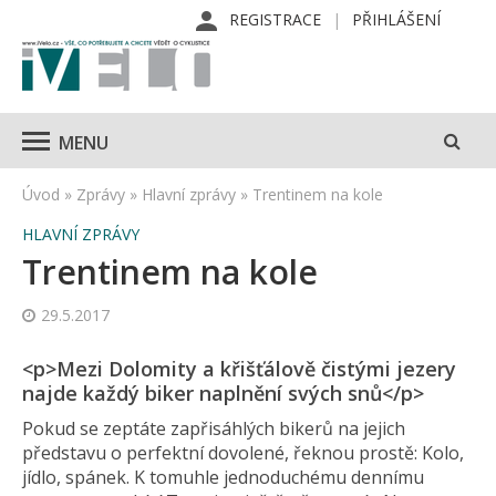
REGISTRACE
PŘIHLÁŠENÍ
MENU
Úvod
»
Zprávy
»
Hlavní zprávy
»
Trentinem na kole
HLAVNÍ ZPRÁVY
Trentinem na kole
29.5.2017
<p>Mezi Dolomity a křišťálově čistými jezery
najde každý biker naplnění svých snů</p>
Pokud se zeptáte zapřisáhlých bikerů na jejich
představu o perfektní dovolené, řeknou prostě: Kolo,
jídlo, spánek. K tomuhle jednoduchému dennímu