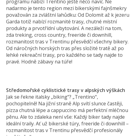
programu nabízí Trentino ještě něco navíc. Ne
nadarmo je tento region mezi bikerskými fajnšmekry
považován za zvláštní lahůdku: Od Dolomit až k jezeru
Garda totiž nabízí rozmanité trasy, chutné místní
produkty a prvotřídní ubytování. A nezáleží na tom,
zda treking, cross country, freeride či downhill,
rozmanitost tras v Trentinu přesvědčí všechny bikery.
Od náročných horských tras přes složité tratě až po
lehké rekreační trasy, pro každého se tady najde to
pravé. Hodně zábavy na túře!
Středomořské cyklistické trasy v alpských výškách
Jak se řekne italsky „biking“? „Trentino“,
pochopitelně! Na jižní straně Alp svítí slunce častěji,
pizza chutná lépe a cappuccino má perfektní mléčnou
pěnu. Ale to zdaleka není vše: Každý biker tady najde
ideální traily. Ať už bikerské túry, freeride či downhill –
rozmanitost tras v Trentinu přesvědčí profesionály