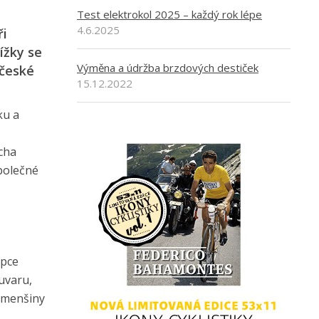
Test elektrokol 2025 – každý rok lépe
4.6.2025
ři
ížky se
Výměna a údržba brzdových destiček
 české
15.12.2022
ku a
cha
společné
upce
uvaru,
é menšiny