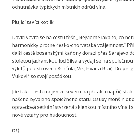
ochutnávka typických místních odrůd vína.
Plující tavící kotlík
David Vávra se na cestu těší: „Nejvíc mě láká to, co 
harmonicky protne česko-chorvatská vzájemnost.“ Příl
další cestě bosenskými kaňony dorazí přes Sarajevo do
stoletou jadranskou loď Silva a vydají se na společnou
výletů po ostrovech Korčula, Vis, Hvar a Brač. Do pro
Vuković se svojí posádkou.
Jde tak o cestu nejen ze severu na jih, ale i napříč st
našeho bývalého společného státu. Osudy menšin obou 
opravdová setkání stvrzená sklenkou místního vína i 
nové vztahy pro budoucnost.
(tz)