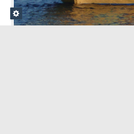
◄ Zpět
NULL
MOHLO BY VÁS ZAJÍMAT