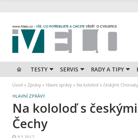
TESTY
SERVIS
RADY A TIPY
Úvod
»
Zprávy
»
Hlavní zprávy
»
Na kololoď s českými Chorvaty
HLAVNÍ ZPRÁVY
Na kololoď s českými
Čechy
9.5.2017