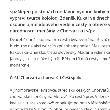
<p>Nejen po stopách nedávno vydané knihy 
vypraví tvůrce kololodi Zdeněk Kukal ve dnech 1
osobně ujme ideového vedení cesty a otevře v
národnostní menšiny v Chorvatsku.</p>
Dvacetičlenná skupina pro cestu byla vybrána převážně 
budou se na akci tvůrčím způsobem podílet. Mezi cestuj
Rakouska-Uherska, třeba slovenský Maďar a vídeňská 
Janoty „I cesta může být cíl“. Během tří dnů cesty k m
monarchie.
Čeští Chorvati a chorvatští Češi spolu
V jihomoravské Jevišovce, středisku českých Chorvatů,
chorvatské menšiny na Moravě. Po cestě přes Vídeňský
kde se situace zrcadlově zopakuje: po noci v lázeňském
v chorvatské Slavonii. V obou případech jde o významn