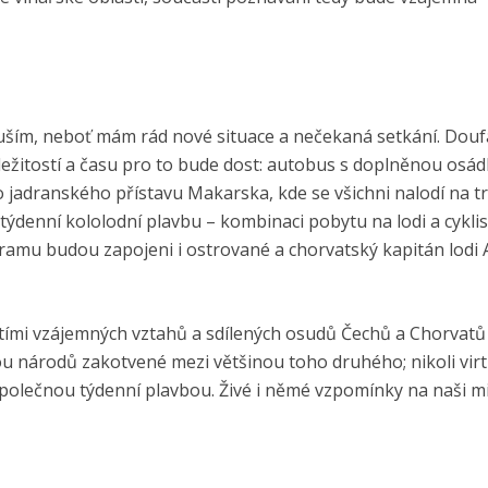
netuším, neboť mám rád nové situace a nečekaná setkání. Douf
ežitostí a času pro to bude dost: autobus s doplněnou osá
 jadranského přístavu Makarska, kde se všichni nalodí na tr
 týdenní kololodní plavbu – kombinaci pobytu na lodi a cyklis
gramu budou zapojeni i ostrované a chorvatský kapitán lodi 
aletími vzájemných vztahů a sdílených osudů Čechů a Chorvatů
národů zakotvené mezi většinou toho druhého; nikoli virtu
společnou týdenní plavbou. Živé i němé vzpomínky na naši m