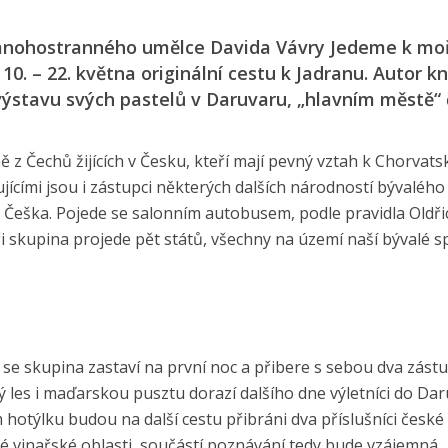
mnohostranného umělce Davida Vávry Jedeme k mo
0. – 22. května originální cestu k Jadranu. Autor kn
ýstavu svých pastelů v Daruvaru, „hlavním městě“
z Čechů žijících v Česku, kteří mají pevný vztah k Chorvats
ícími jsou i zástupci některých dalších národností bývalého
Češka. Pojede se salonním autobusem, podle pravidla Oldři
oři skupina projede pět států, všechny na území naší bývalé 
 se skupina zastaví na první noc a přibere s sebou dva zást
 les i maďarskou pusztu dorazí dalšího dne výletníci do Dar
 hotýlku budou na další cestu přibráni dva příslušníci česk
é vinařské oblasti, součástí poznávání tedy bude vzájemná