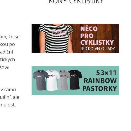
ám, že se
dkou po
adiční
tických
Ante
 v rámci
ální, ale
inulost,