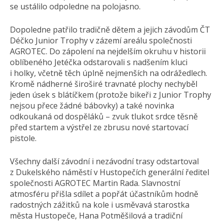
se ustálilo odpoledne na polojasno.
Dopoledne patřilo tradičně dětem a jejich závodům ČT
Déčko Junior Trophy v zázemí areálu společnosti
AGROTEC. Do zápolení na nejdelším okruhu v historii
oblíbeného Jetéčka odstarovali s nadšením kluci
i holky, včetně těch úplně nejmenších na odrážedlech.
Kromě nádherné široširé travnaté plochy nechyběl
jeden úsek s blátíčkem (protože bikeři z Junior Trophy
nejsou přece žádné bábovky) a také novinka
odkoukaná od dospěláků – zvuk tlukot srdce těsně
před startem a výstřel ze zbrusu nové startovací
pistole.
Všechny další závodní i nezávodní trasy odstartoval
z Dukelského náměstí v Hustopečích generální ředitel
společnosti AGROTEC Martin Rada. Slavnostní
atmosféru přišla sdílet a popřát účastníkům hodně
radostných zážitků na kole i usměvavá starostka
města Hustopeče, Hana Potměšilová a tradiční