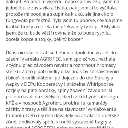
dalo jet. Po prvním výjezdu, nebo spíš výlezu, jsem na
jedné louce zastavila a čistila, pak jsem si to vyčítala,
protože mi poodjela skupinka kluků, ale jinak kolo
fungovalo perfektně. Byla jsem tu poprvé, čekala jsme
krátké brdky a docela mě překvapily ty kopce! Myslela
jsem, že tu bude větší rovina a že to bude rychlé…
docela kopce a stojky, pěkný kopce!“
Účastníci všech tratí se během odpoledne vraceli do
zázemí v areálu AGROTEC, kam společnost nechala
v týdnu před závodem navézt a rozhrnout hromady
štěrku. Za to jí patří velký díky! Jinak by se návštěvníci
i bikeři brodili blátem i po dojezdu do cíle. Sprchy a
wapky v DEPu Kooperativy i prádelna Whirlpool se
rozjely na plné obrátky, špíny zbavení závodníci si
pochutnávali na skvělých jídlech z kuchyně cateringu
KPŽ a v hospodě Agrofert, probírali s kamarády
zážitky z trasy a těšili se na slavnostní vyhlašování a
tombolu. Děti celý den dováděly na atrakcích v dětské
zóně, obdivovaly spolu s rodiči vystavené bagry a