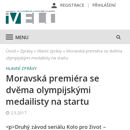
REGISTRACE
PŘIHLÁŠENÍ
MENU
Úvod
»
Zprávy
»
Hlavní zprávy
»
Moravská premiéra se dvěma
olympijskými medailisty na startu
HLAVNÍ ZPRÁVY
Moravská premiéra se
dvěma olympijskými
medailisty na startu
2.5.2017
<p>Druhý závod seriálu Kolo pro život –