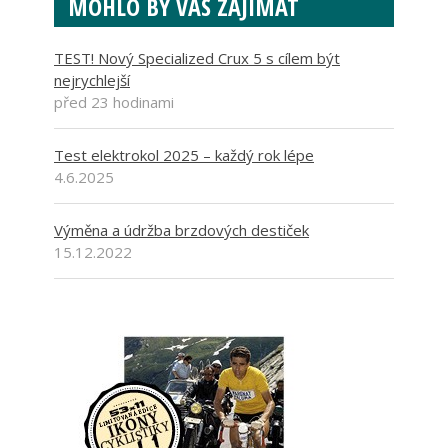
MOHLO BY VÁS ZAJÍMAT
TEST! Nový Specialized Crux 5 s cílem být
nejrychlejší
před 23 hodinami
Test elektrokol 2025 – každý rok lépe
4.6.2025
Výměna a údržba brzdových destiček
15.12.2022