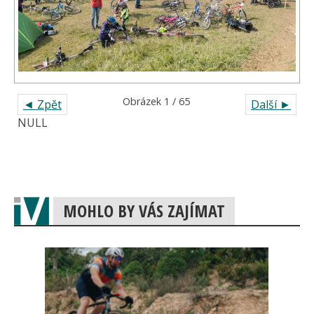
Obrázek 1 / 65
◄ Zpět
Další ►
NULL
MOHLO BY VÁS ZAJÍMAT