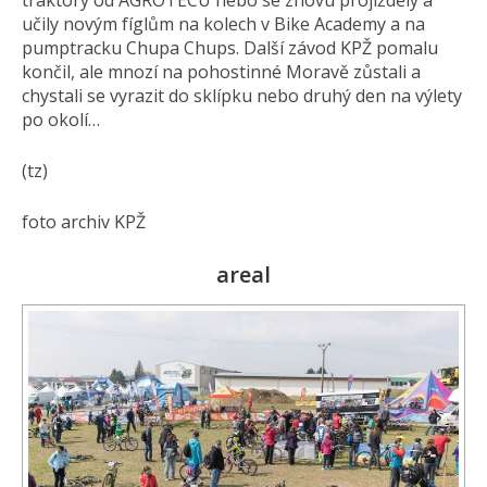
traktory od AGROTECU nebo se znovu projížděly a
učily novým fíglům na kolech v Bike Academy a na
pumptracku Chupa Chups. Další závod KPŽ pomalu
končil, ale mnozí na pohostinné Moravě zůstali a
chystali se vyrazit do sklípku nebo druhý den na výlety
po okolí…
(tz)
foto archiv KPŽ
areal