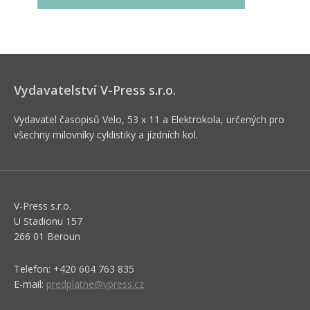
Vydavatelství V-Press s.r.o.
Vydavatel časopisů Velo, 53 x 11 a Elektrokola, určených pro
všechny milovníky cyklistiky a jízdních kol.
V-Press s.r.o.
U Stadionu 157
266 01 Beroun
Telefon: +420 604 763 835
E-mail:
predplatne@vpress.cz