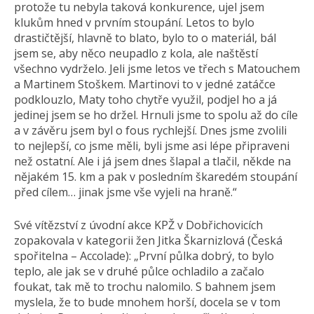
protože tu nebyla taková konkurence, ujel jsem
klukům hned v prvním stoupání. Letos to bylo
drastičtější, hlavně to blato, bylo to o materiál, bál
jsem se, aby něco neupadlo z kola, ale naštěstí
všechno vydrželo. Jeli jsme letos ve třech s Matouchem
a Martinem Stoškem. Martinovi to v jedné zatáčce
podklouzlo, Maty toho chytře využil, podjel ho a já
jedinej jsem se ho držel. Hrnuli jsme to spolu až do cíle
a v závěru jsem byl o fous rychlejší. Dnes jsme zvolili
to nejlepší, co jsme měli, byli jsme asi lépe připraveni
než ostatní. Ale i já jsem dnes šlapal a tlačil, někde na
nějakém 15. km a pak v posledním škaredém stoupání
před cílem… jinak jsme vše vyjeli na hraně.“
Své vítězství z úvodní akce KPŽ v Dobřichovicích
zopakovala v kategorii žen Jitka Škarnizlová (Česká
spořitelna – Accolade): „První půlka dobrý, to bylo
teplo, ale jak se v druhé půlce ochladilo a začalo
foukat, tak mě to trochu nalomilo. S bahnem jsem
myslela, že to bude mnohem horší, docela se v tom