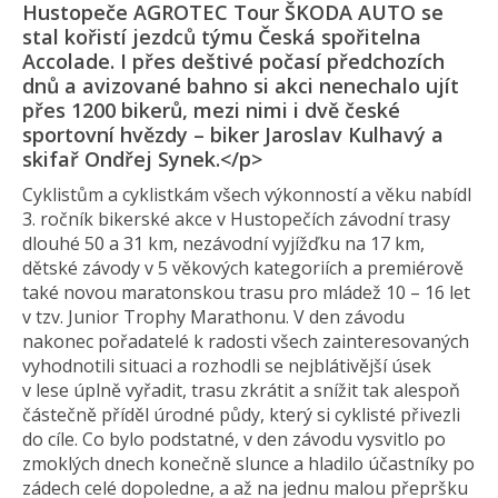
Hustopeče AGROTEC Tour ŠKODA AUTO se
stal kořistí jezdců týmu Česká spořitelna
Accolade. I přes deštivé počasí předchozích
dnů a avizované bahno si akci nenechalo ujít
přes 1200 bikerů, mezi nimi i dvě české
sportovní hvězdy – biker Jaroslav Kulhavý a
skifař Ondřej Synek.</p>
Cyklistům a cyklistkám všech výkonností a věku nabídl
3. ročník bikerské akce v Hustopečích závodní trasy
dlouhé 50 a 31 km, nezávodní vyjížďku na 17 km,
dětské závody v 5 věkových kategoriích a premiérově
také novou maratonskou trasu pro mládež 10 – 16 let
v tzv. Junior Trophy Marathonu. V den závodu
nakonec pořadatelé k radosti všech zainteresovaných
vyhodnotili situaci a rozhodli se nejblátivější úsek
v lese úplně vyřadit, trasu zkrátit a snížit tak alespoň
částečně příděl úrodné půdy, který si cyklisté přivezli
do cíle. Co bylo podstatné, v den závodu vysvitlo po
zmoklých dnech konečně slunce a hladilo účastníky po
zádech celé dopoledne, a až na jednu malou přepršku