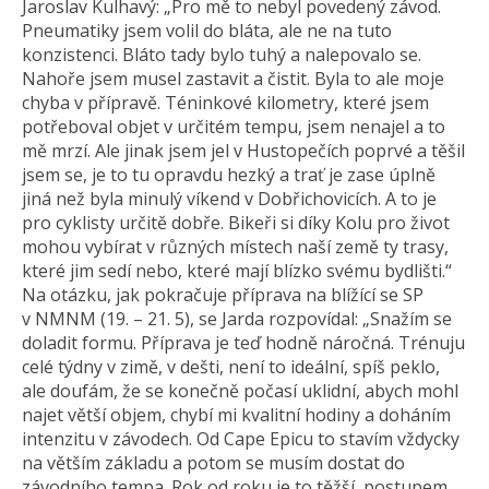
Jaroslav Kulhavý: „Pro mě to nebyl povedený závod.
Pneumatiky jsem volil do bláta, ale ne na tuto
konzistenci. Bláto tady bylo tuhý a nalepovalo se.
Nahoře jsem musel zastavit a čistit. Byla to ale moje
chyba v přípravě. Téninkové kilometry, které jsem
potřeboval objet v určitém tempu, jsem nenajel a to
mě mrzí. Ale jinak jsem jel v Hustopečích poprvé a těšil
jsem se, je to tu opravdu hezký a trať je zase úplně
jiná než byla minulý víkend v Dobřichovicích. A to je
pro cyklisty určitě dobře. Bikeři si díky Kolu pro život
mohou vybírat v různých místech naší země ty trasy,
které jim sedí nebo, které mají blízko svému bydlišti.“
Na otázku, jak pokračuje příprava na blížící se SP
v NMNM (19. – 21. 5), se Jarda rozpovídal: „Snažím se
doladit formu. Příprava je teď hodně náročná. Trénuju
celé týdny v zimě, v dešti, není to ideální, spíš peklo,
ale doufám, že se konečně počasí uklidní, abych mohl
najet větší objem, chybí mi kvalitní hodiny a doháním
intenzitu v závodech. Od Cape Epicu to stavím vždycky
na větším základu a potom se musím dostat do
závodního tempa. Rok od roku je to těžší, postupem