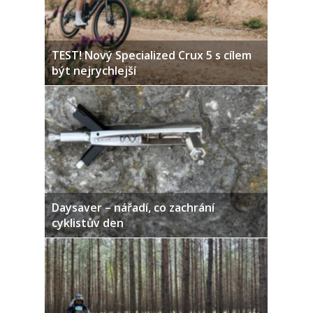
TEST! Nový Specialized Crux 5 s cílem
být nejrychlejší
Daysaver – nářadí, co zachrání
cyklistův den