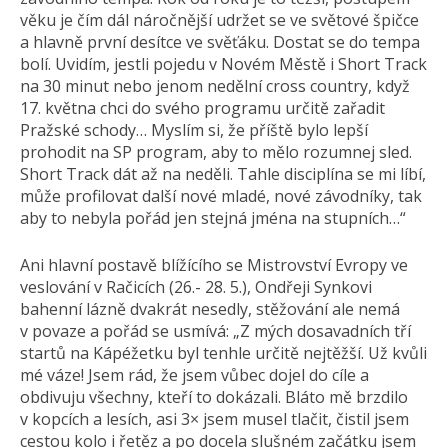
věku je čím dál náročnější udržet se ve světové špičce
a hlavně první desítce ve svěťáku. Dostat se do tempa
bolí. Uvidím, jestli pojedu v Novém Městě i Short Track
na 30 minut nebo jenom nedělní cross country, když
17. května chci do svého programu určitě zařadit
Pražské schody… Myslím si, že příště bylo lepší
prohodit na SP program, aby to mělo rozumnej sled.
Short Track dát až na neděli. Tahle disciplína se mi líbí,
může profilovat další nové mladé, nové závodníky, tak
aby to nebyla pořád jen stejná jména na stupních…“
Ani hlavní postavě blížícího se Mistrovství Evropy ve
veslování v Račicích (26.- 28. 5.), Ondřeji Synkovi
bahenní lázně dvakrát nesedly, stěžování ale nemá
v povaze a pořád se usmívá: „Z mých dosavadních tří
startů na Kápéžetku byl tenhle určitě nejtěžší. Už kvůli
mé váze! Jsem rád, že jsem vůbec dojel do cíle a
obdivuju všechny, kteří to dokázali. Bláto mě brzdilo
v kopcích a lesích, asi 3× jsem musel tlačit, čistil jsem
cestou kolo i řetěz a po docela slušném začátku jsem