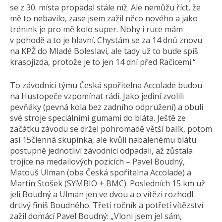
se z 30. místa propadal stále níž. Ale nemůžu říct, že
mě to nebavilo, zase jsem zažil něco nového a jako
trénink je pro mě kolo super. Nohy i ruce mám
v pohodě a to je hlavní. Chystám se za 14 dnů znovu
na KPŽ do Mladé Boleslavi, ale tady už to bude spíš
krasojízda, protože je to jen 14 dní před Račicemi.“
To závodnici týmu Česká spořitelna Accolade budou
na Hustopeče vzpomínat rádi. Jako jediní zvolili
pevňáky (pevná kola bez zadního odpružení) a obuli
své stroje speciálními gumami do bláta. Ještě ze
začátku závodu se držel pohromadě větší balík, potom
asi 15členná skupinka, ale kvůli nabalenému blátu
postupně jednotliví závodníci odpadali, až zůstala
trojice na medailových pozicích – Pavel Boudný,
Matouš Ulman (oba Česká spořitelna Accolade) a
Martin Stošek (SYMBIO + BMC). Posledních 15 km už
jeli Boudný a Ulman jen ve dvou a o vítězi rozhodl
drtivý finiš Boudného. Třetí ročník a potřetí vítězství
zažil domácí Pavel Boudný: „Vloni jsem jel sám,