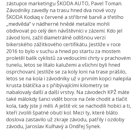
zástupce marketingu ŠKODA AUTO, Pavel Toman.
Závodníky zavedly na trasu hned dva nové vozy
ŠKODA Kodiaq v červené a stříbrné barvě a třetího
„medvěda“ v nádherné hnědé metalíze mohli
obdivovat po celý den návštěvníci v zázemí. Kdo jel
závod loni, zažil diametrálně odlišnou verzi
bikerského zážitkového certifikátu. Jestliže v roce
2016 to bylo v suchu a hned po startu za mostem
proletěl balík cyklistů za vedoucími chrty v prachovém
tunelu, letos se lítalo kalužemi a všichni byli hned
osprchovaní. Jestliže se za koly loni na trase prášilo,
letos se na kola i závodníky už v prvním kopci nalepila
krusta blátíčka a s přibývajícími kilometry se
nabalovaly další a další vrstvy. Na závodech KPŽ máte
také málokdy šanci vidět borce na čele chodit a tlačit
kola, tady jste ji měli. A ještě víc se nachodili hobíci a ti,
kteří zvolili špatné obutí kol. Mezi ty, které bláto
doslova zastavilo už zkraje závodu, patřily i ozdoby
závodu, Jaroslav Kulhavý a Ondřej Synek.