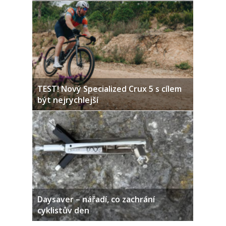
TEST! Nový Specialized Crux 5 s cílem
být nejrychlejší
Daysaver – nářadí, co zachrání
cyklistův den