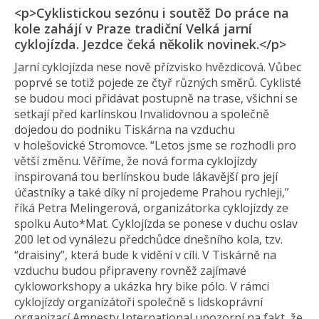
<p>Cyklistickou sezónu i soutěž Do práce na
kole zahájí v Praze tradiční Velká jarní
cyklojízda. Jezdce čeká několik novinek.</p>
Jarní cyklojízda nese nově přízvisko hvězdicová. Vůbec
poprvé se totiž pojede ze čtyř různých směrů. Cyklisté
se budou moci přidávat postupně na trase, všichni se
setkají před karlínskou Invalidovnou a společně
dojedou do podniku Tiskárna na vzduchu
v holešovické Stromovce. “Letos jsme se rozhodli pro
větší změnu. Věříme, že nová forma cyklojízdy
inspirovaná tou berlínskou bude lákavější pro její
účastníky a také díky ní projedeme Prahou rychleji,”
říká Petra Melingerová, organizátorka cyklojízdy ze
spolku Auto*Mat. Cyklojízda se ponese v duchu oslav
200 let od vynálezu předchůdce dnešního kola, tzv.
“draisiny”, která bude k vidění v cíli. V Tiskárně na
vzduchu budou připraveny rovněž zajímavé
cykloworkshopy a ukázka hry bike pólo. V rámci
cyklojízdy organizátoři společně s lidskoprávní
organizací Amnesty International upozorní na fakt, že