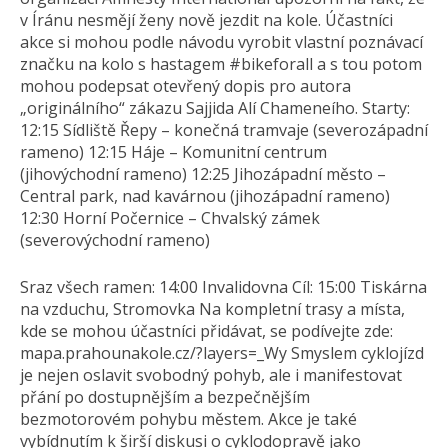
v Íránu nesmějí ženy nově jezdit na kole. Účastníci
akce si mohou podle návodu vyrobit vlastní poznávací
značku na kolo s hastagem #bikeforall a s tou potom
mohou podepsat otevřený dopis pro autora
„originálního“ zákazu Sajjida Alí Chameneího. Starty:
12:15 Sídliště Řepy – konečná tramvaje (severozápadní
rameno) 12:15 Háje – Komunitní centrum
(jihovýchodní rameno) 12:25 Jihozápadní město –
Central park, nad kavárnou (jihozápadní rameno)
12:30 Horní Počernice – Chvalský zámek
(severovýchodní rameno)
Sraz všech ramen: 14:00 Invalidovna Cíl: 15:00 Tiskárna
na vzduchu, Stromovka Na kompletní trasy a místa,
kde se mohou účastníci přidávat, se podívejte zde:
mapa.prahouna­kole.cz/?layer­s=_Wy Smyslem cyklojízd
je nejen oslavit svobodný pohyb, ale i manifestovat
přání po dostupnějším a bezpečnějším
bezmotorovém pohybu městem. Akce je také
vybídnutím k širší diskusi o cyklodopravě jako