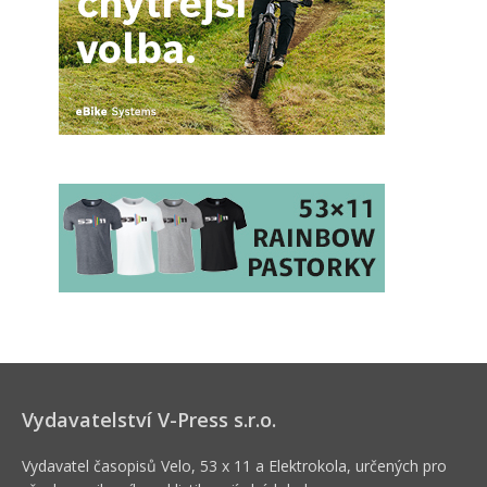
Vydavatelství V-Press s.r.o.
Vydavatel časopisů Velo, 53 x 11 a Elektrokola, určených pro