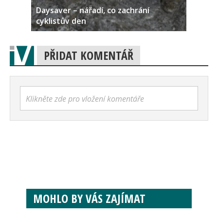
Daysaver – nářadí, co zachrání
cyklistův den
PŘIDAT KOMENTÁŘ
Klikněte zde pro vložení komentáře
MOHLO BY VÁS ZAJÍMAT