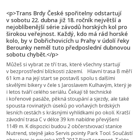
<p>Trans Brdy České spořitelny odstartují
v sobotu 22. dubna již 18. ročník největší a
nejoblíbenější série závodů horských kol pro
širokou veřejnost. Každý, kdo má rád horské
kolo, by v Dobřichovicích u Prahy v údolí řeky
Berounky neměl tuto předposlední dubnovou
sobotu chybět.</p>
Můžeš si vybrat ze tří tras, které všechny startují
v bezprostřední blízkosti zázemí. Hlavní trasa B měří
61 km a na její start se postavíš spolu s dalšími
skvělými bikery v čele s Jaroslavem Kulhavým, který je
i letos tváří celého seriálu. Čekají tě technické
i kořenové pasáže, pěkná stoupání a sjezdy, ale také
spousta rovinatých úseků po voňavých brdských
lesních cestách s krásnými vyhlídkami po okolí. Kratší
závodní trasa C v délce 39 km nabídne převýšení
1149 m. K dispozici budou 2 občerstvovací stanice
Nutrend, stejně jako Servis pointy Park Tool. Součástí