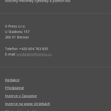
všechny milovníky cyklistiky a jízdních kol.
V-Press s.r.o.
U Stadionu 157
266 01 Beroun
Telefon: +420 604 763 835
E-mail:
predplatne@vpress.cz
Redakce
Předplatné
Inzerce v časopise
Inzerce na www stránkách