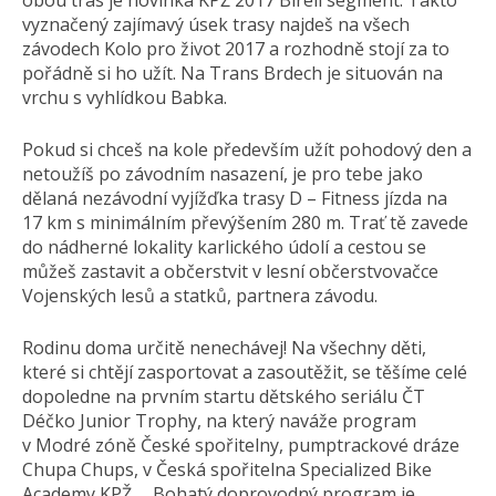
obou tras je novinka KPŽ 2017 Birell segment. Takto
vyznačený zajímavý úsek trasy najdeš na všech
závodech Kolo pro život 2017 a rozhodně stojí za to
pořádně si ho užít. Na Trans Brdech je situován na
vrchu s vyhlídkou Babka.
Pokud si chceš na kole především užít pohodový den a
netoužíš po závodním nasazení, je pro tebe jako
dělaná nezávodní vyjížďka trasy D – Fitness jízda na
17 km s minimálním převýšením 280 m. Trať tě zavede
do nádherné lokality karlického údolí a cestou se
můžeš zastavit a občerstvit v lesní občerstvovačce
Vojenských lesů a statků, partnera závodu.
Rodinu doma určitě nenechávej! Na všechny děti,
které si chtějí zasportovat a zasoutěžit, se těšíme celé
dopoledne na prvním startu dětského seriálu ČT
Déčko Junior Trophy, na který naváže program
v Modré zóně České spořitelny, pumptrackové dráze
Chupa Chups, v Česká spořitelna Specialized Bike
Academy KPŽ,… Bohatý doprovodný program je