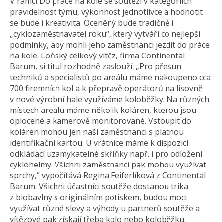
V rámci Do práce na kole se soutěží v kategoriích
pravidelnost týmu, výkonnost jednotlivce a hodnotit
se bude i kreativita. Oceněný bude tradičně i
„cyklozaměstnavatel roku“, který vytváří co nejlepší
podmínky, aby mohli jeho zaměstnanci jezdit do práce
na kole. Loňský celkový vítěz, firma Continental
Barum, si titul rozhodně zaslouží. „Pro přesun
techniků a specialistů po areálu máme nakoupeno cca
700 firemních kol a k přepravě operátorů na lisovně
v nové výrobní hale využíváme koloběžky. Na různých
místech areálu máme několik koláren, kterou jsou
oplocené a kamerově monitorované. Vstoupit do
koláren mohou jen naši zaměstnanci s platnou
identifikační kartou. U vrátnice máme k dispozici
odkládací uzamykatelné skříňky např. i pro odložení
cyklohelmy. Všichni zaměstnanci pak mohou využívat
sprchy,“ vypočítává Regina Feiferlíková z Continental
Barum. Všichni účastníci soutěže dostanou trika
z biobavlny s originálním potiskem, budou moci
využívat různé slevy a výhody u partnerů soutěže a
vítězové pak získají třeba kolo nebo koloběžku.