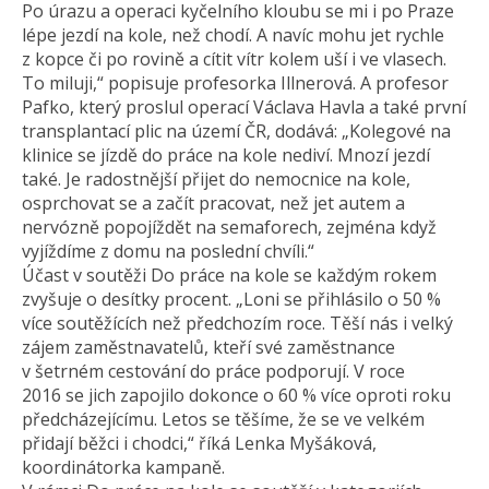
Po úrazu a operaci kyčelního kloubu se mi i po Praze
lépe jezdí na kole, než chodí. A navíc mohu jet rychle
z kopce či po rovině a cítit vítr kolem uší i ve vlasech.
To miluji,“ popisuje profesorka Illnerová. A profesor
Pafko, který proslul operací Václava Havla a také první
transplantací plic na území ČR, dodává: „Kolegové na
klinice se jízdě do práce na kole nediví. Mnozí jezdí
také. Je radostnější přijet do nemocnice na kole,
osprchovat se a začít pracovat, než jet autem a
nervózně popojíždět na semaforech, zejména když
vyjíždíme z domu na poslední chvíli.“
Účast v soutěži Do práce na kole se každým rokem
zvyšuje o desítky procent. „Loni se přihlásilo o 50 %
více soutěžících než předchozím roce. Těší nás i velký
zájem zaměstnavatelů, kteří své zaměstnance
v šetrném cestování do práce podporují. V roce
2016 se jich zapojilo dokonce o 60 % více oproti roku
předcházejícímu. Letos se těšíme, že se ve velkém
přidají běžci i chodci,“ říká Lenka Myšáková,
koordinátorka kampaně.