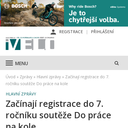
REGISTRACE
PŘIHLÁŠENÍ
MENU
Úvod
»
Zprávy
»
Hlavní zprávy
»
Začínají registrace do 7.
ročníku soutěže Do práce na kole
HLAVNÍ ZPRÁVY
Začínají registrace do 7.
ročníku soutěže Do práce
na kole