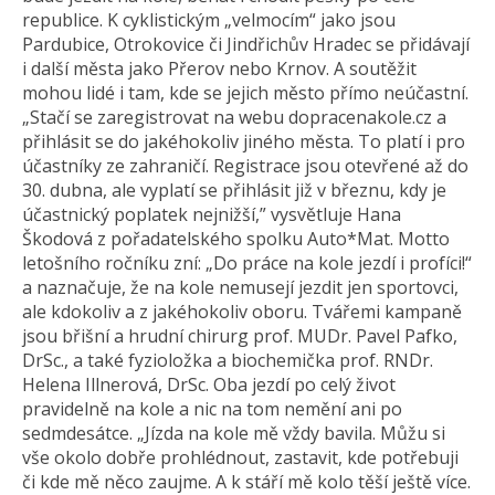
republice. K cyklistickým „velmocím“ jako jsou
Pardubice, Otrokovice či Jindřichův Hradec se přidávají
i další města jako Přerov nebo Krnov. A soutěžit
mohou lidé i tam, kde se jejich město přímo neúčastní.
„Stačí se zaregistrovat na webu dopracenakole.cz a
přihlásit se do jakéhokoliv jiného města. To platí i pro
účastníky ze zahraničí. Registrace jsou otevřené až do
30. dubna, ale vyplatí se přihlásit již v březnu, kdy je
účastnický poplatek nejnižší,” vysvětluje Hana
Škodová z pořadatelského spolku Auto*Mat. Motto
letošního ročníku zní: „Do práce na kole jezdí i profíci!“
a naznačuje, že na kole nemusejí jezdit jen sportovci,
ale kdokoliv a z jakéhokoliv oboru. Tvářemi kampaně
jsou břišní a hrudní chirurg prof. MUDr. Pavel Pafko,
DrSc., a také fyzioložka a biochemička prof. RNDr.
Helena Illnerová, DrSc. Oba jezdí po celý život
pravidelně na kole a nic na tom nemění ani po
sedmdesátce. „Jízda na kole mě vždy bavila. Můžu si
vše okolo dobře prohlédnout, zastavit, kde potřebuji
či kde mě něco zaujme. A k stáří mě kolo těší ještě více.