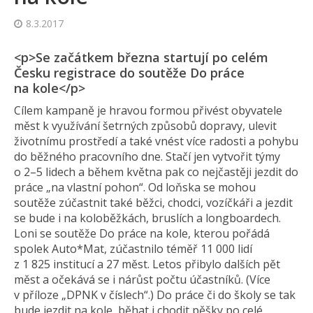
8.3.2017
<p>Se začátkem března startují po celém
Česku registrace do soutěže Do práce
na kole</p>
Cílem kampaně je hravou formou přivést obyvatele
měst k využívání šetrných způsobů dopravy, ulevit
životnímu prostředí a také vnést více radosti a pohybu
do běžného pracovního dne. Stačí jen vytvořit týmy
o 2–5 lidech a během května pak co nejčastěji jezdit do
práce „na vlastní pohon“. Od loňska se mohou
soutěže zúčastnit také běžci, chodci, vozíčkáři a jezdit
se bude i na koloběžkách, bruslích a longboardech.
Loni se soutěže Do práce na kole, kterou pořádá
spolek Auto*Mat, zúčastnilo téměř 11 000 lidí
z 1 825 institucí a 27 měst. Letos přibylo dalších pět
měst a očekává se i nárůst počtu účastníků. (Více
v příloze „DPNK v číslech“.) Do práce či do školy se tak
bude jezdit na kole, běhat i chodit pěšky po celé