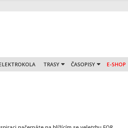
ELEKTROKOLA
TRASY
ČASOPISY
E-SHOP
nspiraci načerpáte na blížícím se veletrhu FOR