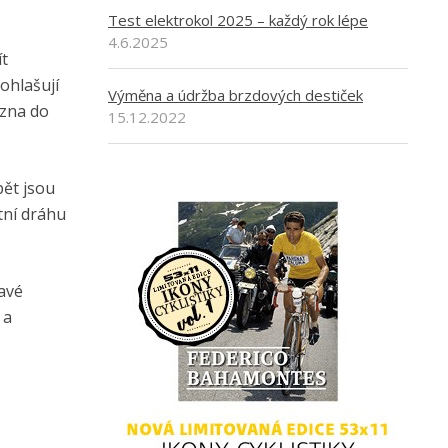
Test elektrokol 2025 – každý rok lépe
4.6.2025
ít
 ohlašují
Výměna a údržba brzdových destiček
ezna do
15.12.2022
pět jsou
tní dráhu
mavé
 a