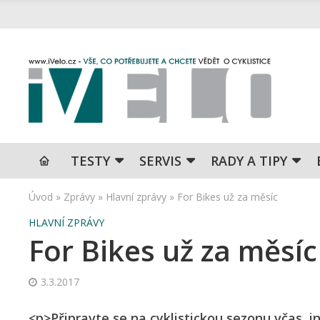
TESTY
SERVIS
RADY A TIPY
Úvod
»
Zprávy
»
Hlavní zprávy
»
For Bikes už za měsíc
HLAVNÍ ZPRÁVY
For Bikes už za měsíc
3.3.2017
<p>Připravte se na cyklistickou sezonu včas, i