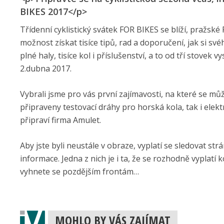
BIKES 2017</p>
Třídenní cyklistický svátek FOR BIKES se blíží, pražsk
možnost získat tisíce tipů, rad a doporučení, jak si sv
plné haly, tisíce kol i příslušenství, a to od tří stove
2.dubna 2017.
Vybrali jsme pro vás první zajímavosti, na které se mů
připraveny testovací dráhy pro horská kola, tak i ele
připraví firma Amulet.
Aby jste byli neustále v obraze, vyplatí se sledovat str
informace. Jedna z nich je i ta, že se rozhodně vyplatí 
vyhnete se pozdějším frontám…
MOHLO BY VÁS ZAJÍMAT