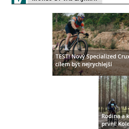
TEST! Nový Specialized Crux
cílem být nejrychlejší
Rodina a k
první: Ko