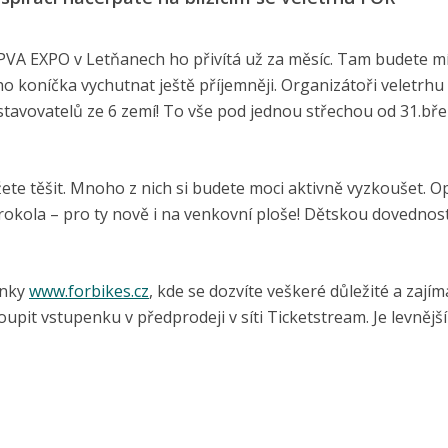
é PVA EXPO v Letňanech ho přivítá už za měsíc. Tam budete m
ého koníčka vychutnat ještě příjemněji. Organizátoři veletrhu
k vystavovatelů ze 6 zemí! To vše pod jednou střechou od 31.bř
žete těšit. Mnoho z nich si budete moci aktivně vyzkoušet. O
ktrokola – pro ty nově i na venkovní ploše! Dětskou dovednos
ánky
www.forbikes.cz
, kde se dozvíte veškeré důležité a zají
koupit vstupenku v předprodeji v síti Ticketstream. Je levnější