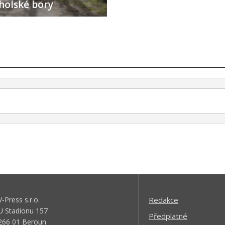
holské bory
V-Press s.r.o.
Redakce
U Stadionu 157
Předplatné
266 01 Beroun