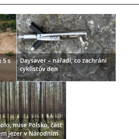
Daysaver – nářadí, co zachrání
 5 s
cyklistův den
olo, mise Polsko, část
lem jezer v Národním