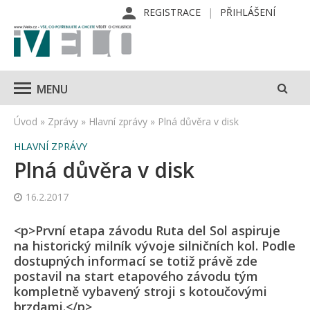
REGISTRACE
PŘIHLÁŠENÍ
MENU
Úvod
»
Zprávy
»
Hlavní zprávy
»
Plná důvěra v disk
HLAVNÍ ZPRÁVY
Plná důvěra v disk
16.2.2017
<p>První etapa závodu Ruta del Sol aspiruje
na historický milník vývoje silničních kol. Podle
dostupných informací se totiž právě zde
postavil na start etapového závodu tým
kompletně vybavený stroji s kotoučovými
brzdami.</p>