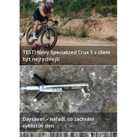
TEST! Nový Specialized Crux 5 s cílem
být nejrychlejší
Daysaver – nářadí, co zachrání
cyklistův den