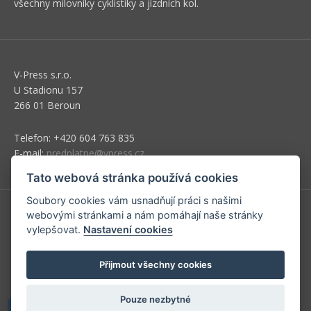
všechny milovníky cyklistiky a jízdních kol.
V-Press s.r.o.
U Stadionu 157
266 01 Beroun
Telefon: +420 604 763 835
E-mail:
predplatne@vpress.cz
Tato webová stránka používá cookies
Soubory cookies vám usnadňují práci s našimi
webovými stránkami a nám pomáhají naše stránky
Redakce
vylepšovat.
Nastavení cookies
Předplatné
Přijmout všechny cookies
Inzerce v časopise
Inzerce na www stránkách
Pouze nezbytné