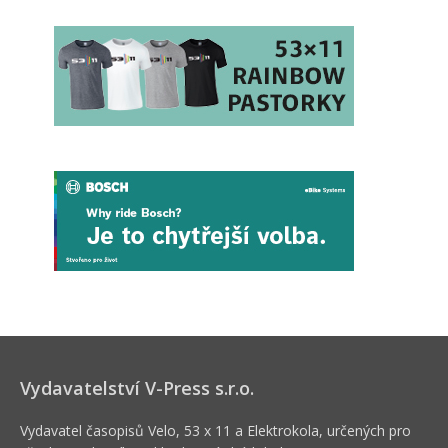
Vydavatelství V-Press s.r.o.
Vydavatel časopisů Velo, 53 x 11 a Elektrokola, určených pro