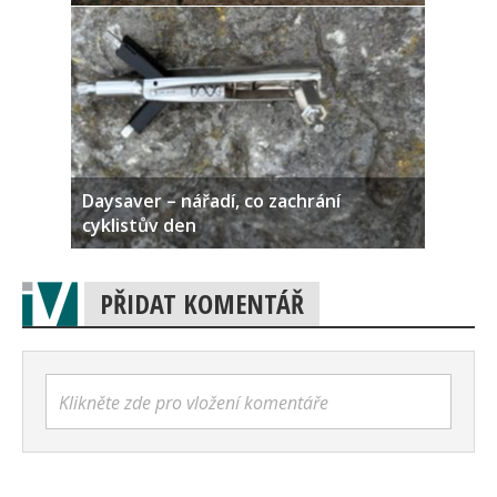
Daysaver – nářadí, co zachrání
cyklistův den
PŘIDAT KOMENTÁŘ
Klikněte zde pro vložení komentáře