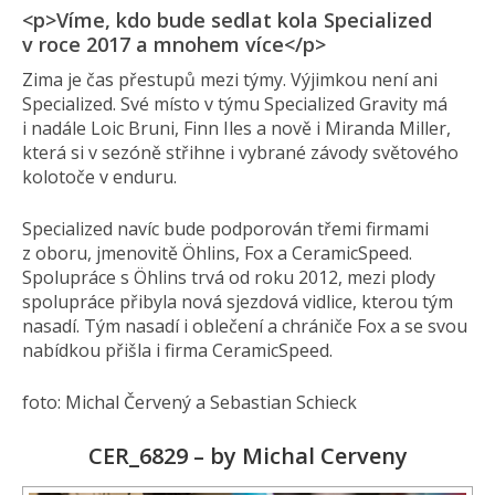
<p>Víme, kdo bude sedlat kola Specialized
v roce 2017 a mnohem více</p>
Zima je čas přestupů mezi týmy. Výjimkou není ani
Specialized. Své místo v týmu Specialized Gravity má
i nadále Loic Bruni, Finn Iles a nově i Miranda Miller,
která si v sezóně střihne i vybrané závody světového
kolotoče v enduru.
Specialized navíc bude podporován třemi firmami
z oboru, jmenovitě Öhlins, Fox a CeramicSpeed.
Spolupráce s Öhlins trvá od roku 2012, mezi plody
spolupráce přibyla nová sjezdová vidlice, kterou tým
nasadí. Tým nasadí i oblečení a chrániče Fox a se svou
nabídkou přišla i firma CeramicSpeed.
foto: Michal Červený a Sebastian Schieck
CER_6829 – by Michal Cerveny