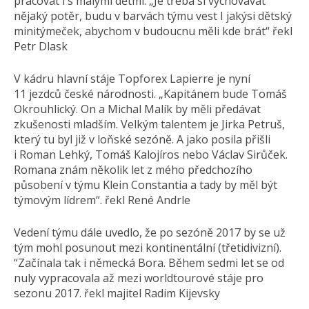
pracovat i s malými dětmi. „Je třeba si vychovávat
nějaký potěr, budu v barvách týmu vest I jakýsi dětský
minitýmeček, abychom v budoucnu měli kde brát“ řekl
Petr Dlask
V kádru hlavní stáje Topforex Lapierre je nyní
11 jezdců české národnosti. „Kapitánem bude Tomáš
Okrouhlický. On a Michal Malík by měli předávat
zkušenosti mladším. Velkým talentem je Jirka Petruš,
který tu byl již v loňské sezóně. A jako posila přišli
i Roman Lehký, Tomáš Kalojíros nebo Václav Sirůček.
Romana znám několik let z mého předchozího
působení v týmu Klein Constantia a tady by měl být
týmovým lídrem“. řekl René Andrle
Vedení týmu dále uvedlo, že po sezóně 2017 by se už
tým mohl posunout mezi kontinentální (třetidivizní).
“Začínala tak i německá Bora. Během sedmi let se od
nuly vypracovala až mezi worldtourové stáje pro
sezonu 2017. řekl majitel Radim Kijevsky