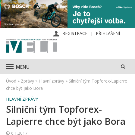
REGISTRACE
PŘIHLÁŠENÍ
MENU
Úvod
»
Zprávy
»
Hlavní zprávy
»
Silniční tým Topforex-Lapierre
chce být jako Bora
HLAVNÍ ZPRÁVY
Silniční tým Topforex-
Lapierre chce být jako Bora
6.1.2017