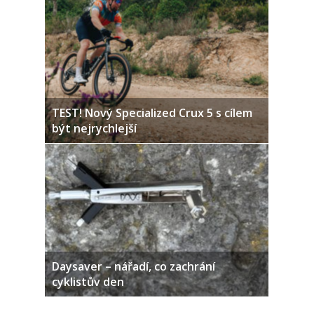
TEST! Nový Specialized Crux 5 s cílem
být nejrychlejší
Daysaver – nářadí, co zachrání
cyklistův den