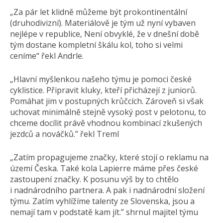
„Za pár let klidně můžeme být prokontinentální
(druhodivizní). Materiálově je tým už nyní vybaven
nejlépe v republice, Není obvyklé, že v dnešní době
tým dostane kompletní škálu kol, toho si velmi
ceníme“ řekl Andrle.
„Hlavní myšlenkou našeho týmu je pomoci české
cyklistice. Připravit kluky, kteří přicházejí z juniorů.
Pomáhat jim v postupných krůčcích. Zároveň si však
uchovat minimálně stejně vysoký post v pelotonu, to
chceme docílit právě vhodnou kombinací zkušených
jezdců a nováčků.” řekl Treml
„Zatím propagujeme značky, které stojí o reklamu na
území Česka. Také kola Lapierre máme přes české
zastoupení značky. K posunu výš by to chtělo
i nadnárodního partnera. A pak i nadnárodní složení
týmu. Zatím vyhlížíme talenty ze Slovenska, jsou a
nemají tam v podstatě kam jít.” shrnul majitel týmu