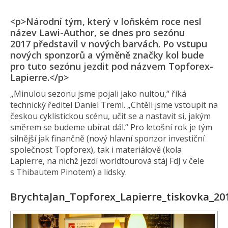
<p>Národní tým, který v loňském roce nesl
název Lawi-Author, se dnes pro sezónu
2017 představil v nových barvách. Po vstupu
nových sponzorů a výměně značky kol bude
pro tuto sezónu jezdit pod názvem Topforex-
Lapierre.</p>
„Minulou sezonu jsme pojali jako nultou,“ říká
technický ředitel Daniel Treml. „Chtěli jsme vstoupit na
českou cyklistickou scénu, učit se a nastavit si, jakým
směrem se budeme ubírat dál.“ Pro letošní rok je tým
silnější jak finančně (nový hlavní sponzor investiční
společnost Topforex), tak i materiálově (kola
Lapierre, na nichž jezdí worldtourová stáj FdJ v čele
s Thibautem Pinotem) a lidsky.
BrychtaJan_Topforex_Lapierre_tiskovka_20