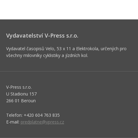
Vydavatelství V-Press s.r.o.
Vydavatel časopisů Velo, 53 x 11 a Elektrokola, určených pro
všechny milovníky cyklistiky a jízdních kol.
V-Press s.r.o.
U Stadionu 157
266 01 Beroun
Telefon: +420 604 763 835
E-mail:
predplatne@vpress.cz