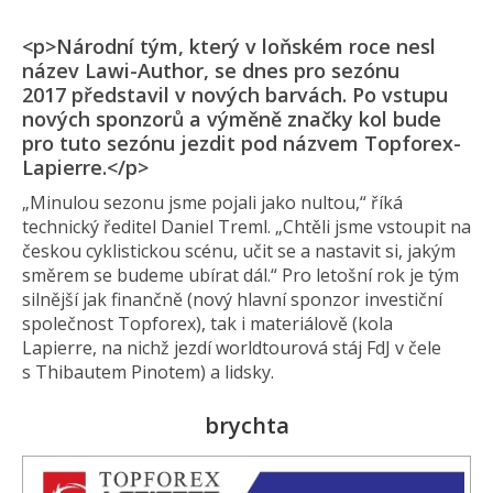
<p>Národní tým, který v loňském roce nesl
název Lawi-Author, se dnes pro sezónu
2017 představil v nových barvách. Po vstupu
nových sponzorů a výměně značky kol bude
pro tuto sezónu jezdit pod názvem Topforex-
Lapierre.</p>
„Minulou sezonu jsme pojali jako nultou,“ říká
technický ředitel Daniel Treml. „Chtěli jsme vstoupit na
českou cyklistickou scénu, učit se a nastavit si, jakým
směrem se budeme ubírat dál.“ Pro letošní rok je tým
silnější jak finančně (nový hlavní sponzor investiční
společnost Topforex), tak i materiálově (kola
Lapierre, na nichž jezdí worldtourová stáj FdJ v čele
s Thibautem Pinotem) a lidsky.
brychta