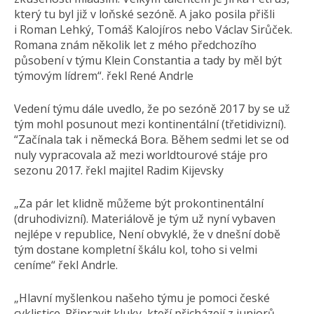
který tu byl již v loňské sezóně. A jako posila přišli
i Roman Lehký, Tomáš Kalojíros nebo Václav Sirůček.
Romana znám několik let z mého předchozího
působení v týmu Klein Constantia a tady by měl být
týmovým lídrem“. řekl René Andrle
Vedení týmu dále uvedlo, že po sezóně 2017 by se už
tým mohl posunout mezi kontinentální (třetidivizní).
“Začínala tak i německá Bora. Během sedmi let se od
nuly vypracovala až mezi worldtourové stáje pro
sezonu 2017. řekl majitel Radim Kijevsky
„Za pár let klidně můžeme být prokontinentální
(druhodivizní). Materiálově je tým už nyní vybaven
nejlépe v republice, Není obvyklé, že v dnešní době
tým dostane kompletní škálu kol, toho si velmi
ceníme“ řekl Andrle.
„Hlavní myšlenkou našeho týmu je pomoci české
cyklistice. Připravit kluky, kteří přicházejí z juniorů.