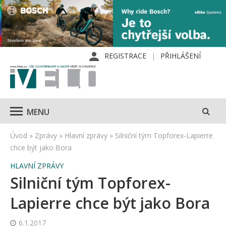
REGISTRACE
PŘIHLÁŠENÍ
MENU
Úvod
»
Zprávy
»
Hlavní zprávy
»
Silniční tým Topforex-Lapierre
chce být jako Bora
HLAVNÍ ZPRÁVY
Silniční tým Topforex-
Lapierre chce být jako Bora
6.1.2017