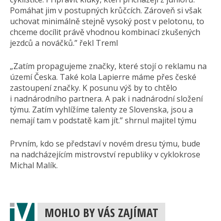
Pomáhat jim v postupných krůčcích. Zároveň si však
uchovat minimálně stejně vysoký post v pelotonu, to
chceme docílit právě vhodnou kombinací zkušených
jezdců a nováčků.” řekl Treml
„Zatím propagujeme značky, které stojí o reklamu na
území Česka. Také kola Lapierre máme přes české
zastoupení značky. K posunu výš by to chtělo
i nadnárodního partnera. A pak i nadnárodní složení
týmu. Zatím vyhlížíme talenty ze Slovenska, jsou a
nemají tam v podstatě kam jít.” shrnul majitel týmu
Prvním, kdo se představí v novém dresu týmu, bude
na nadcházejícím mistrovství republiky v cyklokrose
Michal Malík.
MOHLO BY VÁS ZAJÍMAT