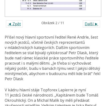
Obrázek 2 / 11
◄ Zpět
Další ►
Přišel nový hlavní sportovní ředitel René Andrle, šest
nových jezdců, včetně českých reprezentantů
v mládežnických kategoriích. Dalším sportovním
ředitelem se stal bývalý cyklokrosař Petr Dlask, který
bude nad rámec klasické práce sportovníhho ředitele
pracovat i s malými dětmi. „Je třeba si vychovávat
nějaký potěr, budu v barvách týmu vest I jakýsi dětský
minitýmeček, abychom v budoucnu měli kde brát“ řekl
Petr Dlask
V kádru hlavní stáje Topforex Lapierre je nyní
11 jezdců české národnosti. „Kapitánem bude Tomáš
Okrouhlický. On a Michal Malík by měli předávat
zkušenosti mladším. Velkým talentem je Jirka Petruš,