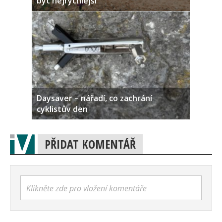
být nejrychlejší
Daysaver – nářadí, co zachrání
cyklistův den
PŘIDAT KOMENTÁŘ
Klikněte zde pro vložení komentáře