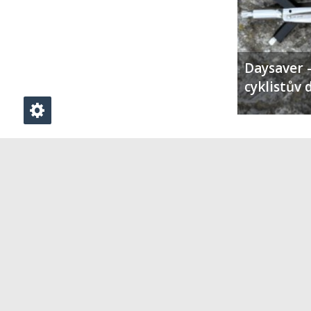
Daysaver –
cyklistův 
PŘIDAT KOMENTÁŘ
Klikněte zde pro vložení komentáře