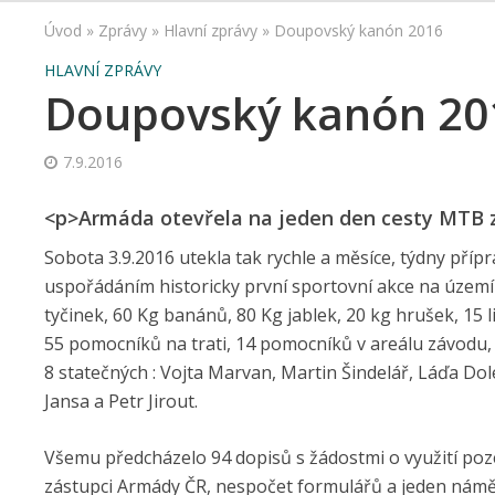
Úvod
»
Zprávy
»
Hlavní zprávy
»
Doupovský kanón 2016
HLAVNÍ ZPRÁVY
Doupovský kanón 20
7.9.2016
<p>Armáda otevřela na jeden den cesty MT
Sobota 3.9.2016 utekla tak rychle a měsíce, týdny přípr
uspořádáním historicky první sportovní akce na území 
tyčinek, 60 Kg banánů, 80 Kg jablek, 20 kg hrušek, 15 l
55 pomocníků na trati, 14 pomocníků v areálu závodu, 
8 statečných : Vojta Marvan, Martin Šindelář, Láďa D
Jansa a Petr Jirout.
Všemu předcházelo 94 dopisů s žádostmi o využití poz
zástupci Armády ČR, nespočet formulářů a jeden náměs