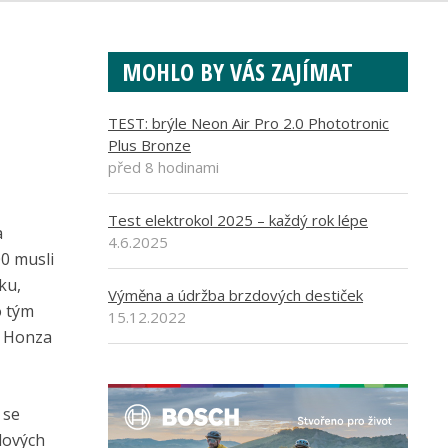
MOHLO BY VÁS ZAJÍMAT
TEST: brýle Neon Air Pro 2.0 Phototronic
Plus Bronze
před 8 hodinami
Test elektrokol 2025 – každý rok lépe
a
4.6.2025
00 musli
ku,
Výměna a údržba brzdových destiček
o tým
15.12.2022
, Honza
 se
lových