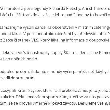
ý 1/2 maraton z pera legendy Richarda Pletichy. Ani strhané zn
áďa Lukšík trať zdolal v čase lehce nad 2 hodiny to hovoří 
 samozřejmě využili šance na občerstvení v místním caterin
prodejci lákali. V permanentním obležení byl především obrn
Žatce či stánek VLS, který lákal na informace o doupovské 
 dekoraci vítězů nastoupily kapely Šťastnej den a The Reme
až do nočních hodin.
 odpoledne dorazili domů, mnohdy vyčerpanější, než kdyby
dvedli dobrou práci.
zasypali. Kromě výzev, které rádi překonáváme, je to jedna z
a akcích. Děkujeme všem sponzorům, kteří se za nás postavili 
m, že se chovali úměrně k lokaci závodu. Děkujeme všem, 