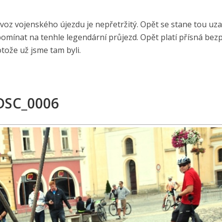
oz vojenského újezdu je nepřetržitý. Opět se stane tou uz
omínat na tenhle legendární průjezd. Opět platí přísná bez
tože už jsme tam byli.
DSC_0006