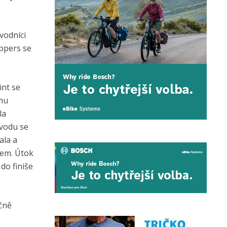
vodníci
eppers se
int se
ímu
la
ávodu se
ala a
kem. Útok
do finiše
ečně