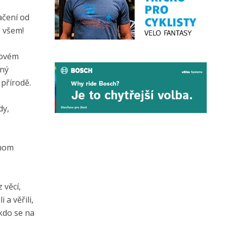
ačení od
o všem!
govém
ěný
přírodě.
dy,
chom
 věcí,
a věřili,
kdo se na