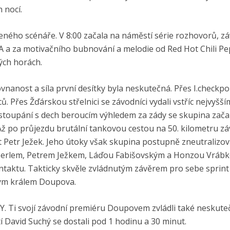
 nocí.
ného scénáře. V 8:00 začala na náměstí série rozhovorů, zá
RA a za motivačního bubnování a melodie od Red Hot Chili P
kých horách.
nanost a síla první desítky byla neskutečná. Přes I.checkpo
. Přes Žďárskou střelnici se závodníci vydali vstříc nejvyšš
 stoupání s dech beroucím výhledem za zády se skupina zača
Až po průjezdu brutální tankovou cestou na 50. kilometru z
t Petr Ježek. Jeho útoky však skupina postupně zneutralizov
m Eberlem, Petrem Ježkem, Láďou Fabišovským a Honzou Vráb
ontaktu. Takticky skvěle zvládnutým závěrem pro sebe sprint 
vým králem Doupova.
BBY. Ti svojí závodní premiéru Doupovem zvládli také neskut
í David Suchý se dostali pod 1 hodinu a 30 minut.