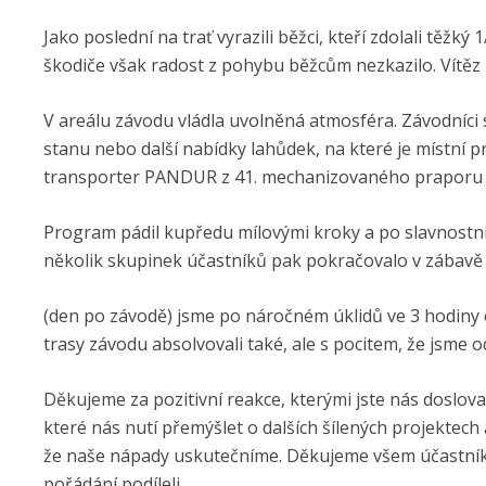
Jako poslední na trať vyrazili běžci, kteří zdolali těžk
škodiče však radost z pohybu běžcům nezkazilo. Vítěz L
V areálu závodu vládla uvolněná atmosféra. Závodníci
stanu nebo další nabídky lahůdek, na které je místní 
transporter PANDUR z 41. mechani­zovaného praporu z 
Program pádil kupředu mílovými kroky a po slavnostní
několik skupinek účastníků pak pokračovalo v zábavě 
(den po závodě) jsme po náročném úklidů ve 3 hodiny
trasy závodu absolvovali také, ale s pocitem, že jsme o
Děkujeme za pozitivní reakce, kterými jste nás doslova 
které nás nutí přemýšlet o dalších šílených projektech 
že naše nápady uskutečníme. Děkujeme všem účastníků
pořádání podíleli.