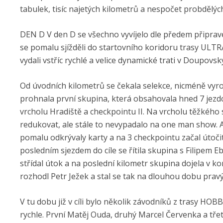
tabulek, tisíc najetých kilometrů a nespočet probdělých
DEN D V den D se všechno vyvíjelo dle předem připrave
se pomalu sjížděli do startovního koridoru trasy ULT
vydali vstříc rychlé a velice dynamické trati v Doupovs
Od úvodních kilometrů se čekala selekce, nicméně vyrov
prohnala první skupina, která obsahovala hned 7 jezdců
vrcholu Hradiště a checkpointu II. Na vrcholu těžkého
redukovat, ale stále to nevypadalo na one man show. 
pomalu odkrývaly karty a na 3 checkpointu začal útoči
posledním sjezdem do cíle se řítila skupina s Filipe
střídal útok a na poslední kilometr skupina dojela v k
rozhodl Petr Ježek a stal se tak na dlouhou dobu pra
V tu dobu již v cíli bylo několik závodníků z trasy HO
rychle. První Matěj Ouda, druhý Marcel Červenka a třet