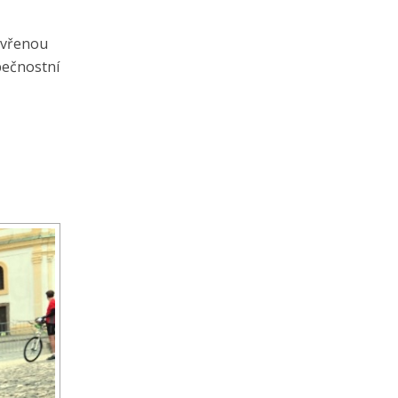
avřenou
pečnostní