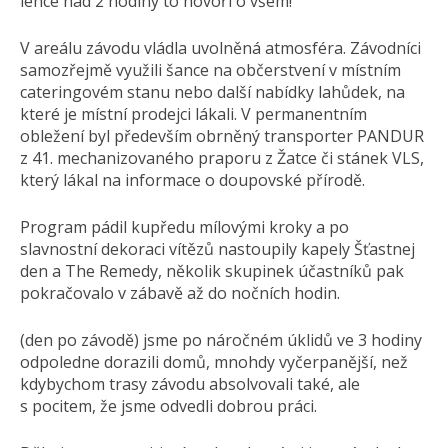
lehce nad 2 hodiny to hovoří o všem!
V areálu závodu vládla uvolněná atmosféra. Závodníci
samozřejmě využili šance na občerstvení v místním
cateringovém stanu nebo další nabídky lahůdek, na
které je místní prodejci lákali. V permanentním
obležení byl především obrněný transporter PANDUR
z 41. mechani­zovaného praporu z Žatce či stánek VLS,
který lákal na informace o doupovské přírodě.
Program pádil kupředu mílovými kroky a po
slavnostní dekoraci vítězů nastoupily kapely Šťastnej
den a The Remedy, několik skupinek účastníků pak
pokračovalo v zábavě až do nočních hodin.
(den po závodě) jsme po náročném úklidů ve 3 hodiny
odpoledne dorazili domů, mnohdy vyčerpanější, než
kdybychom trasy závodu absolvovali také, ale
s pocitem, že jsme odvedli dobrou práci.