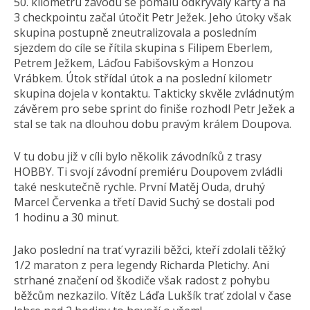
50. kilometru závodu se pomalu odkrývaly karty a na
3 checkpointu začal útočit Petr Ježek. Jeho útoky však
skupina postupně zneutralizovala a posledním
sjezdem do cíle se řítila skupina s Filipem Eberlem,
Petrem Ježkem, Láďou Fabišovským a Honzou
Vrábkem. Útok střídal útok a na poslední kilometr
skupina dojela v kontaktu. Takticky skvěle zvládnutým
závěrem pro sebe sprint do finiše rozhodl Petr Ježek a
stal se tak na dlouhou dobu pravým králem Doupova.
V tu dobu již v cíli bylo několik závodníků z trasy
HOBBY. Ti svojí závodní premiéru Doupovem zvládli
také neskutečně rychle. První Matěj Ouda, druhý
Marcel Červenka a třetí David Suchý se dostali pod
1 hodinu a 30 minut.
Jako poslední na trať vyrazili běžci, kteří zdolali těžký
1/2 maraton z pera legendy Richarda Pletichy. Ani
strhané značení od škodiče však radost z pohybu
běžcům nezkazilo. Vítěz Láďa Lukšík trať zdolal v čase