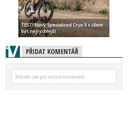
TEST! Nový Specialized Crux 5 s cílem
být nejrychlejší
PŘIDAT KOMENTÁŘ
Klikněte zde pro vložení komentáře