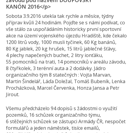
závodu pod názvem DOUPOVSKÝ
KANÓN 2016</p>
Sobota 3.9.2016 utekla tak rychle a měsíce, týdny
příprav kvůli 24 hodinám. Pojďte se s námi podívat, co
vše stálo za uspořádáním historicky první sportovní
akce na území vojenského újezdu Hradiště, kde čekalo
1200 litrů vody, 1000 musli tyčinek, 60 Kg banánů,
80 Kg jablek, 20 kg hrušek, 15 litrů jablečné šťávy,
4 plechy napečených buchet, 2 litry ionťáku,
55 pomocníků na trati, 14 pomocníků v areálu závodu,
8 čtyřkolek, 3 terénní auta a 2 dodávky. Jádro
organizačního tým 8 statečných : Vojta Marvan,
Martin Šindelář, Láďa Doležal, Tomáš Bubeník, Lenka
Procházková, Marcel Červenka, Honza Jansa a Petr
Jirout.
Všemu předcházelo 94 dopisů s žádostmi o využití
pozemků, 16 schůzek organizačního týmu,
6 stěžejních schůzek se zástupci Armády ČR, nespočet
formulářů a jeden náměstek, tisíce emailů,