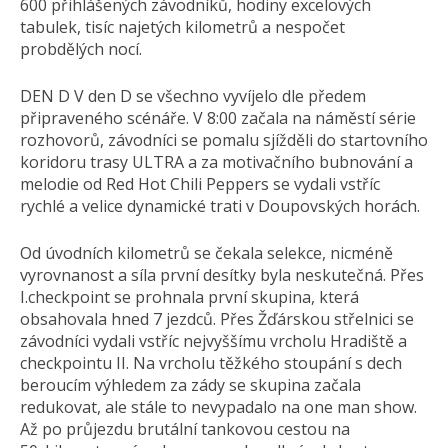
600 přihlášených závodníků, hodiny excelových
tabulek, tisíc najetých kilometrů a nespočet
probdělých nocí.
DEN D V den D se všechno vyvíjelo dle předem
připraveného scénáře. V 8:00 začala na náměstí série
rozhovorů, závodníci se pomalu sjížděli do startovního
koridoru trasy ULTRA a za motivačního bubnování a
melodie od Red Hot Chili Peppers se vydali vstříc
rychlé a velice dynamické trati v Doupovských horách.
Od úvodních kilometrů se čekala selekce, nicméně
vyrovnanost a síla první desítky byla neskutečná. Přes
I.checkpoint se prohnala první skupina, která
obsahovala hned 7 jezdců. Přes Žďárskou střelnici se
závodníci vydali vstříc nejvyššímu vrcholu Hradiště a
checkpointu II. Na vrcholu těžkého stoupání s dech
beroucím výhledem za zády se skupina začala
redukovat, ale stále to nevypadalo na one man show.
Až po průjezdu brutální tankovou cestou na