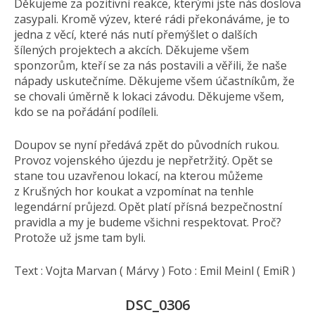
Děkujeme za pozitivní reakce, kterými jste nás doslova
zasypali. Kromě výzev, které rádi překonáváme, je to
jedna z věcí, které nás nutí přemýšlet o dalších
šílených projektech a akcích. Děkujeme všem
sponzorům, kteří se za nás postavili a věřili, že naše
nápady uskutečníme. Děkujeme všem účastníkům, že
se chovali úměrně k lokaci závodu. Děkujeme všem,
kdo se na pořádání podíleli.
Doupov se nyní předává zpět do původních rukou.
Provoz vojenského újezdu je nepřetržitý. Opět se
stane tou uzavřenou lokací, na kterou můžeme
z Krušných hor koukat a vzpomínat na tenhle
legendární průjezd. Opět platí přísná bezpečnostní
pravidla a my je budeme všichni respektovat. Proč?
Protože už jsme tam byli.
Text : Vojta Marvan ( Márvy ) Foto : Emil Meinl ( EmiR )
DSC_0306