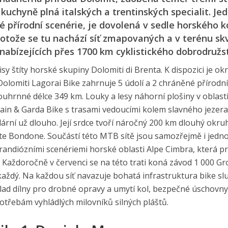
kuchyně plná italských a trentinských specialit. Je
 přírodní scenérie, je dovolená v sedle horského k
otože se tu nachází síť zmapovaných a v terénu sk
nabízejících přes 1700 km cyklistického dobrodružst
isy štíty horské skupiny Dolomiti di Brenta. K dispozici je ok
olomiti Lagorai Bike zahrnuje 5 údolí a 2 chráněné přírodní
uhrnné délce 349 km. Louky a lesy náhorní plošiny v oblasti
ain & Garda Bike s trasami vedoucími kolem slavného jezera
ulární už dlouho. Její srdce tvoří náročný 200 km dlouhý okruh
nte Bondone. Součástí této MTB sítě jsou samozřejmě i jedn
 grandiózními scenériemi horské oblasti Alpe Cimbra, která p
ky. Každoročně v červenci se na této trati koná závod 1 000 G
každý. Na každou síť navazuje bohatá infrastruktura bike sl
lad dílny pro drobné opravy a umytí kol, bezpečné úschovny
otřebám vyhládlých milovníků silných pláštů.