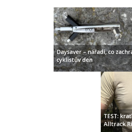
Daysaver – nářadí, co zachr
cyklistův den
TEST: kra
Alltrack 