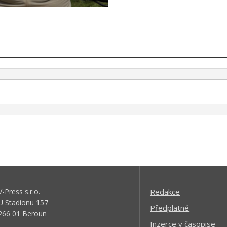
V-Press s.r.o.
Redakce
U Stadionu 157
Předplatné
266 01 Beroun
Inzerce v časopise