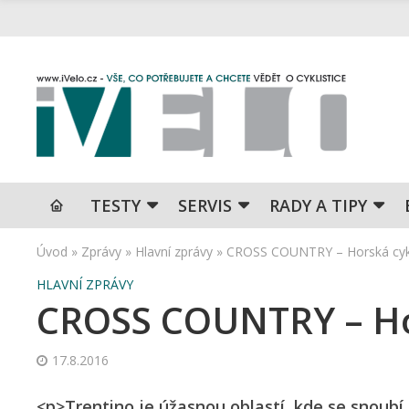
TESTY
SERVIS
RADY A TIPY
Úvod
»
Zprávy
»
Hlavní zprávy
»
CROSS COUNTRY – Horská cykl
HLAVNÍ ZPRÁVY
CROSS COUNTRY – Hor
17.8.2016
<p>Trentino je úžasnou oblastí, kde se snoub