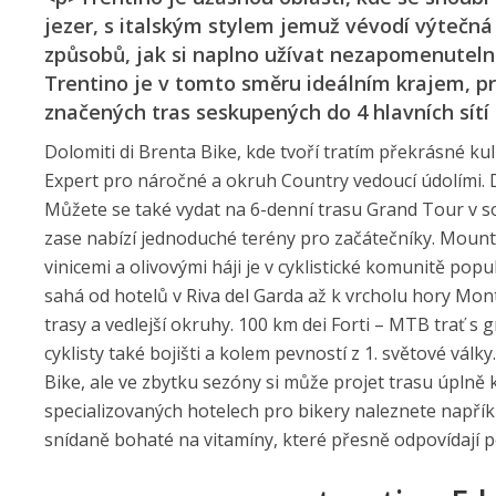
jezer, s italským stylem jemuž vévodí výtečná 
způsobů, jak si naplno užívat nezapomenutelné
Trentino je v tomto směru ideálním krajem, pr
značených tras seskupených do 4 hlavních sítí 
Dolomiti di Brenta Bike, kde tvoří tratím překrásné kul
Expert pro náročné a okruh Country vedoucí údolími. D
Můžete se také vydat na 6-denní trasu Grand Tour v so
zase nabízí jednoduché terény pro začátečníky. Mount
vinicemi a olivovými háji je v cyklistické komunitě pop
sahá od hotelů v Riva del Garda až k vrcholu hory Mo
trasy a vedlejší okruhy. 100 km dei Forti – MTB trať s
cyklisty také bojišti a kolem pevností z 1. světové vál
Bike, ale ve zbytku sezóny si může projet trasu úplně 
specializovaných hotelech pro bikery naleznete napřík
snídaně bohaté na vitamíny, které přesně odpovídají p