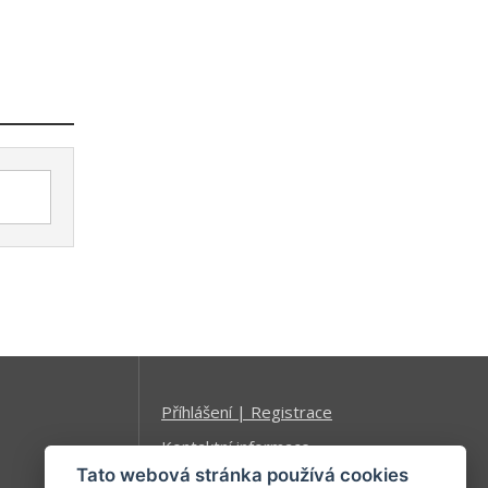
Příhlášení | Registrace
Kontaktní informace
Tato webová stránka používá cookies
Mapa stránek