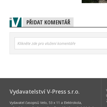
PŘIDAT KOMENTÁŘ
Klikněte zde pro vložení komentáře
Vydavatelství V-Press s.r.o.
Vydavatel časopisů Velo, 53 x 11 a Elektrokola,