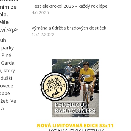
Test elektrokol 2025 – každý rok lépe
dním ze
4.6.2025
ola.
věle
Výměna a údržba brzdových destiček
ví.</p>
15.12.2022
ruh
 parky.
 Piné
 Garda,
, který
odušší
rovede
robbe
užeb. Ve
 a