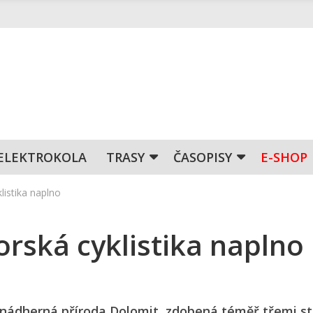
ELEKTROKOLA
TRASY
ČASOPISY
E-SHOP
istika naplno
ská cyklistika naplno
í nádherná příroda Dolomit, zdobená téměř třemi s