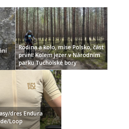
Rodina a kolo, mise Polsko, část
ání
první: Kolem jezer v Národním
parku Tucholské bory
ťasy/dres Endura
Ride/Loop