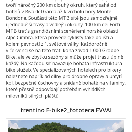
tvoří náročný 200 km dlouhý okruh, který sahá od
hotelů v Riva del Garda až k vrcholu hory Monte
Bondone. Součástí této MTB sítě jsou samozřejmě
i jednodušší trasy a vedlejší okruhy. 100 km dei Forti –
MTB trať s grandiózními scenériemi horské oblasti
Alpe Cimbra, která provede cyklisty také bojišti a
kolem pevností z 1. světové války. Každoročně
v červenci se na této trati koná závod 1 000 Grobbe
Bike, ale ve zbytku sezóny si může projet trasu úplně
každý. Na každou síť navazuje bohatá infrastruktura
bike služeb. Ve specializovaných hotelech pro bikery
naleznete například dílny pro drobné opravy a umytí
kol, bezpečné úschovny a snídaně bohaté na vitamíny,
které přesně odpovídají potřebám vyhládlých
milovníků silných pláštů.
trentino E-bike2_fototeca EVVAI