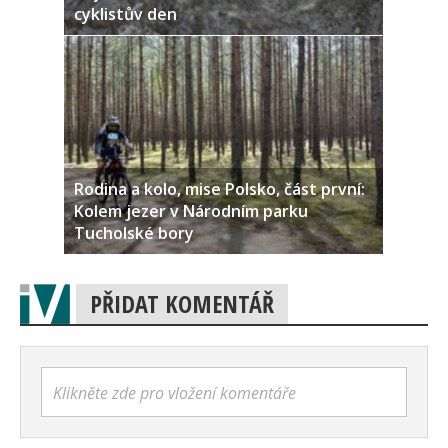
cyklistův den
Rodina a kolo, mise Polsko, část první:
Kolem jezer v Národním parku
Tucholské bory
PŘIDAT KOMENTÁŘ
Klikněte zde pro vložení komentáře