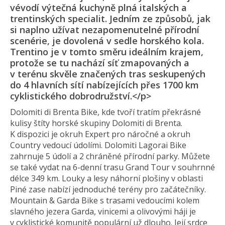
vévodí výtečná kuchyně plná italských a
trentinských specialit. Jedním ze způsobů, jak
si naplno užívat nezapomenutelné přírodní
scenérie, je dovolená v sedle horského kola.
Trentino je v tomto směru ideálním krajem,
protože se tu nachází síť zmapovaných a
v terénu skvěle značených tras seskupených
do 4 hlavních sítí nabízejících přes 1700 km
cyklistického dobrodružství.</p>
Dolomiti di Brenta Bike, kde tvoří tratím překrásné
kulisy štíty horské skupiny Dolomiti di Brenta.
K dispozici je okruh Expert pro náročné a okruh
Country vedoucí údolími. Dolomiti Lagorai Bike
zahrnuje 5 údolí a 2 chráněné přírodní parky. Můžete
se také vydat na 6-denní trasu Grand Tour v souhrnné
délce 349 km. Louky a lesy náhorní plošiny v oblasti
Piné zase nabízí jednoduché terény pro začátečníky.
Mountain & Garda Bike s trasami vedoucími kolem
slavného jezera Garda, vinicemi a olivovými háji je
v cyklistické komunitě populární už dlouho. Její srdce