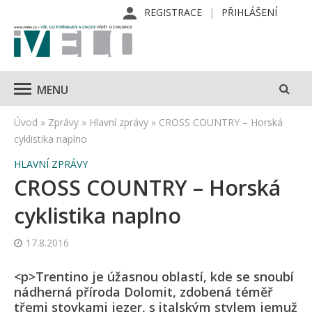
REGISTRACE
PŘIHLÁŠENÍ
MENU
Úvod
»
Zprávy
»
Hlavní zprávy
»
CROSS COUNTRY – Horská
cyklistika naplno
HLAVNÍ ZPRÁVY
CROSS COUNTRY – Horská
cyklistika naplno
17.8.2016
<p>Trentino je úžasnou oblastí, kde se snoubí
nádherná příroda Dolomit, zdobená téměř
třemi stovkami jezer, s italským stylem jemuž