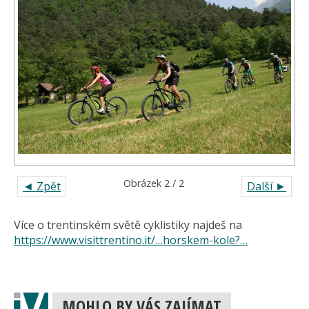
Obrázek 2 / 2
◄ Zpět
Další ►
Více o trentinském světě cyklistiky najdeš na
https://www.visittrentino.it/…horskem-kole?…
MOHLO BY VÁS ZAJÍMAT