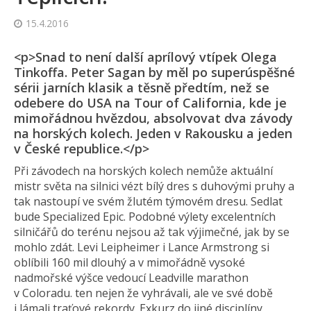
15.4.2016
<p>Snad to není další aprílový vtípek Olega
Tinkoffa. Peter Sagan by měl po superúspěšné
sérii jarních klasik a těsně předtím, než se
odebere do USA na Tour of California, kde je
mimořádnou hvězdou, absolvovat dva závody
na horských kolech. Jeden v Rakousku a jeden
v České republice.</p>
Při závodech na horských kolech nemůže aktuální
mistr světa na silnici vézt bílý dres s duhovými pruhy a
tak nastoupí ve svém žlutém týmovém dresu. Sedlat
bude Specialized Epic. Podobné výlety excelentních
silničářů do terénu nejsou až tak výjimečné, jak by se
mohlo zdát. Levi Leipheimer i Lance Armstrong si
oblíbili 160 mil dlouhý a v mimořádně vysoké
nadmořské výšce vedoucí Leadville marathon
v Coloradu. ten nejen že vyhrávali, ale ve své době
i lámali traťové rekordy. Exkurz do jiné disciplíny