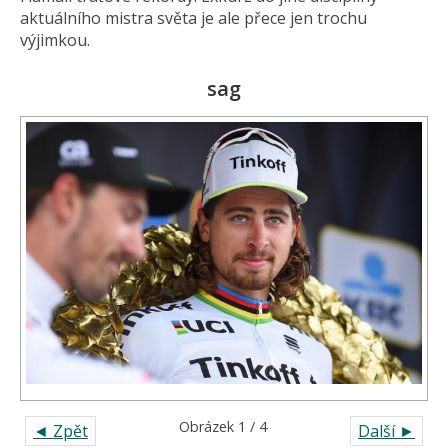
aktuálního mistra světa je ale přece jen trochu
výjimkou.
sag
Obrázek 1 / 4
◄ Zpět
Další ►