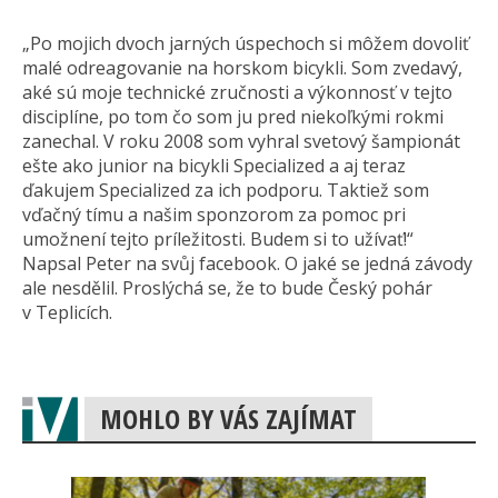
„Po mojich dvoch jarných úspechoch si môžem dovoliť
malé odreagovanie na horskom bicykli. Som zvedavý,
aké sú moje technické zručnosti a výkonnosť v tejto
disciplíne, po tom čo som ju pred niekoľkými rokmi
zanechal. V roku 2008 som vyhral svetový šampionát
ešte ako junior na bicykli Specialized a aj teraz
ďakujem Specialized za ich podporu. Taktiež som
vďačný tímu a našim sponzorom za pomoc pri
umožnení tejto príležitosti. Budem si to užívať!“
Napsal Peter na svůj facebook. O jaké se jedná závody
ale nesdělil. Proslýchá se, že to bude Český pohár
v Teplicích.
MOHLO BY VÁS ZAJÍMAT