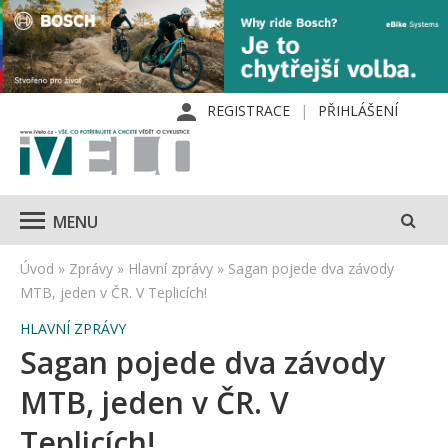
REGISTRACE
PŘIHLÁŠENÍ
MENU
Úvod
»
Zprávy
»
Hlavní zprávy
»
Sagan pojede dva závody
MTB, jeden v ČR. V Teplicích!
HLAVNÍ ZPRÁVY
Sagan pojede dva závody
MTB, jeden v ČR. V
Teplicích!