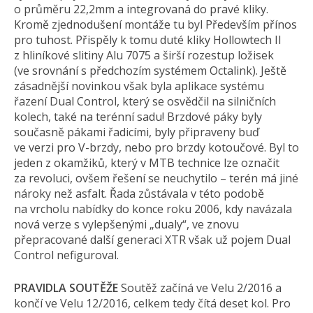
o průměru 22,2mm a integrovaná do pravé kliky.
Kromě zjednodušení montáže tu byl Především přínos
pro tuhost. Přispěly k tomu duté kliky Hollowtech II
z hliníkové slitiny Alu 7075 a širší rozestup ložisek
(ve srovnání s předchozím systémem Octalink). Ještě
zásadnější novinkou však byla aplikace systému
řazení Dual Control, který se osvědčil na silničních
kolech, také na terénní sadu! Brzdové páky byly
současně pákami řadicími, byly připraveny buď
ve verzi pro V-brzdy, nebo pro brzdy kotoučové. Byl to
jeden z okamžiků, který v MTB technice lze označit
za revoluci, ovšem řešení se neuchytilo – terén má jiné
nároky než asfalt. Řada zůstávala v této podobě
na vrcholu nabídky do konce roku 2006, kdy navázala
nová verze s vylepšenými „dualy“, ve znovu
přepracované další generaci XTR však už pojem Dual
Control nefiguroval.
PRAVIDLA SOUTĚŽE
Soutěž začíná ve Velu 2/2016 a
končí ve Velu 12/2016, celkem tedy čítá deset kol. Pro