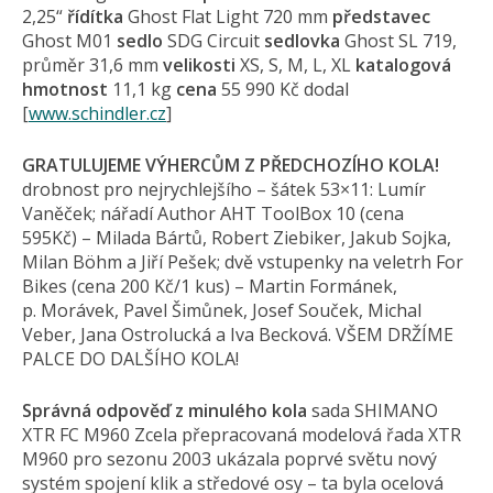
2,25“
řídítka
Ghost Flat Light 720 mm
představec
Ghost M01
sedlo
SDG Circuit
sedlovka
Ghost SL 719,
průměr 31,6 mm
velikosti
XS, S, M, L, XL
katalogová
hmotnost
11,1 kg
cena
55 990 Kč dodal
[
www.schindler.cz
]
GRATULUJEME VÝHERCŮM Z PŘEDCHOZÍHO KOLA!
drobnost pro nejrychlejšího – šátek 53×11: Lumír
Vaněček; nářadí Author AHT ToolBox 10 (cena
595Kč) – Milada Bártů, Robert Ziebiker, Jakub Sojka,
Milan Böhm a Jiří Pešek; dvě vstupenky na veletrh For
Bikes (cena 200 Kč/1 kus) – Martin Formánek,
p. Morávek, Pavel Šimůnek, Josef Souček, Michal
Veber, Jana Ostrolucká a Iva Becková. VŠEM DRŽÍME
PALCE DO DALŠÍHO KOLA!
Správná odpověď z minulého kola
sada SHIMANO
XTR FC M960 Zcela přepracovaná modelová řada XTR
M960 pro sezonu 2003 ukázala poprvé světu nový
systém spojení klik a středové osy – ta byla ocelová