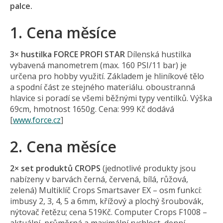
palce.
1. Cena měsíce
3× hustilka FORCE PROFI STAR
Dílenská hustilka
vybavená manometrem (max. 160 PSI/11 bar) je
určena pro hobby využití. Základem je hliníkové tělo
a spodní část ze stejného materiálu. oboustranná
hlavice si poradí se všemi běžnými typy ventilků. Výška
69cm, hmotnost 1650g. Cena: 999 Kč dodává
[
www.force.cz
]
2. Cena měsíce
2× set produktů CROPS
(jednotlivé produkty jsou
nabízeny v barvách černá, červená, bílá, růžová,
zelená) Multiklíč Crops Smartsaver EX – osm funkcí:
imbusy 2, 3, 4, 5 a 6mm, křížový a plochý šroubovák,
nýtovač řetězu; cena 519Kč. Computer Crops F1008 –