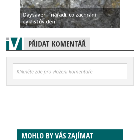
Daysaver – nářadí, co zachrání
cyklistův den
PŘIDAT KOMENTÁŘ
Klikněte zde pro vložení komentáře
MOHLO BY VÁS ZAJÍMAT