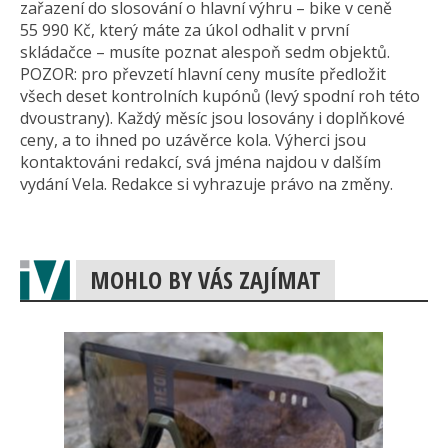
zařazení do slosování o hlavní výhru – bike v ceně
55 990 Kč, který máte za úkol odhalit v první
skládačce – musíte poznat alespoň sedm objektů.
POZOR: pro převzetí hlavní ceny musíte předložit
všech deset kontrolních kupónů (levý spodní roh této
dvoustrany). Každý měsíc jsou losovány i doplňkové
ceny, a to ihned po uzávěrce kola. Výherci jsou
kontaktováni redakcí, svá jména najdou v dalším
vydání Vela. Redakce si vyhrazuje právo na změny.
MOHLO BY VÁS ZAJÍMAT