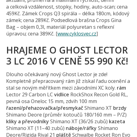
aktuální, průměrná a maximální rychlost, denní
a celková vzdálenost, stopky, hodiny, auto-scan; cena
459Kč. Zámek Crops Q3 spirála – délka 180cm, kódový
zámek; cena 289Kč. Podsedlová brašna Crops Gina
Bag – objem 0,3l, materiál polyuretan s reflexní
úpravou; cena 389Kč. [
www.cyklosvec.cz
]
HRAJEME O GHOST LECTOR
3 LC 2016 V CENĚ 55 990 Kč!
Dlouho očekávaný nový Ghost Lector je zde!
Kompletně přepracovaný rám již získal řadu ocenění a
stal se novým měřítkem mezi závodními XC koly.
rám
Lector 29 Carbon LC
vidlice
RockShox Recon Gold RL,
pevná osa Oneloc 15 mm, zdvih 100 mm
řazení/přehazo­vačka/přesmykač
Shimano XT
brzdy
Shimano Deore (průměr kotoučů 180/160 mm – P/Z)
kliky a převodníky
Shimano XT (36/26 zubů)
kazeta
Shimano XT (11–40 zubů)
náboje/ráfky
Shimano
Deore/Rigida Rival 21
pláště
Schwalbe Rocket Ron Evo