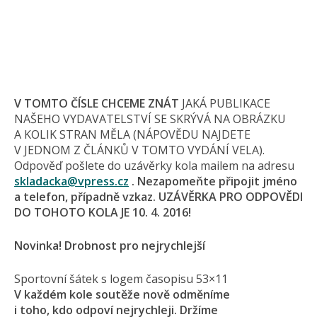
V TOMTO ČÍSLE CHCEME ZNÁT
JAKÁ PUBLIKACE
NAŠEHO VYDAVATELSTVÍ SE SKRÝVÁ NA OBRÁZKU
A KOLIK STRAN MĚLA (NÁPOVĚDU NAJDETE
V JEDNOM Z ČLÁNKŮ V TOMTO VYDÁNÍ VELA).
Odpověď pošlete do uzávěrky kola mailem na adresu
skladacka@
vpress.cz
. Nezapomeňte připojit jméno
a telefon, případně vzkaz. UZÁVĚRKA PRO ODPOVĚDI
DO TOHOTO KOLA JE 10. 4. 2016!
Novinka! Drobnost pro nejrychlejší
Sportovní šátek s logem časopisu 53×11
V každém kole soutěže nově odměníme
i toho, kdo odpoví nejrychleji. Držíme