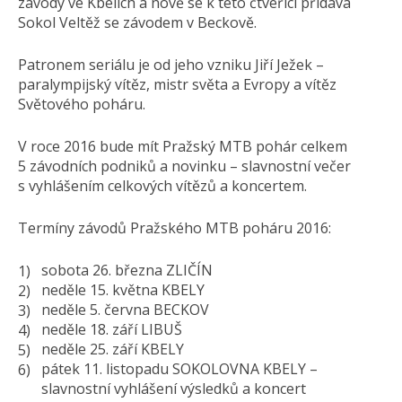
závody ve Kbelích a nově se k této čtveřici přidává
Sokol Veltěž se závodem v Beckově.
Patronem seriálu je od jeho vzniku Jiří Ježek –
paralympijský vítěz, mistr světa a Evropy a vítěz
Světového poháru.
V roce 2016 bude mít Pražský MTB pohár celkem
5 závodních podniků a novinku – slavnostní večer
s vyhlášením celkových vítězů a koncertem.
Termíny závodů Pražského MTB poháru 2016:
sobota 26. března ZLIČÍN
neděle 15. května KBELY
neděle 5. června BECKOV
neděle 18. září LIBUŠ
neděle 25. září KBELY
pátek 11. listopadu SOKOLOVNA KBELY –
slavnostní vyhlášení výsledků a koncert