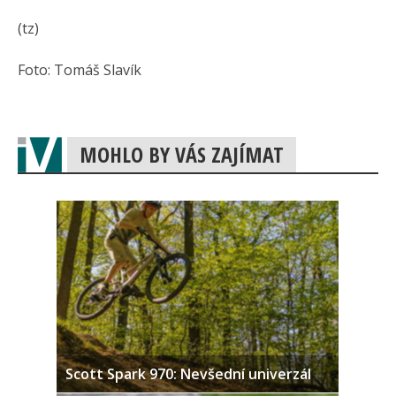
(tz)
Foto: Tomáš Slavík
MOHLO BY VÁS ZAJÍMAT
Scott Spark 970: Nevšední univerzál