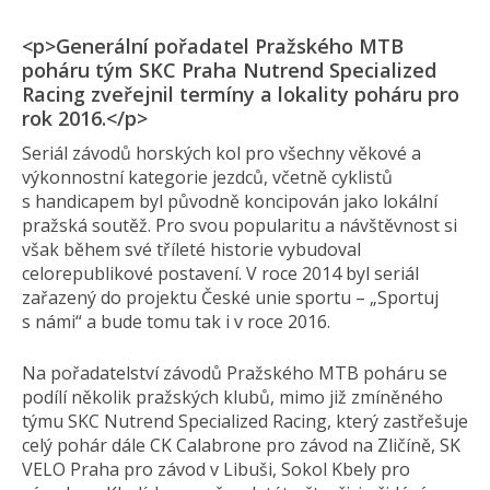
<p>Generální pořadatel Pražského MTB
poháru tým SKC Praha Nutrend Specialized
Racing zveřejnil termíny a lokality poháru pro
rok 2016.</p>
Seriál závodů horských kol pro všechny věkové a
výkonnostní kategorie jezdců, včetně cyklistů
s handicapem byl původně koncipován jako lokální
pražská soutěž. Pro svou popularitu a návštěvnost si
však během své tříleté historie vybudoval
celorepublikové postavení. V roce 2014 byl seriál
zařazený do projektu České unie sportu – „Sportuj
s námi“ a bude tomu tak i v roce 2016.
Na pořadatelství závodů Pražského MTB poháru se
podílí několik pražských klubů, mimo již zmíněného
týmu SKC Nutrend Specialized Racing, který zastřešuje
celý pohár dále CK Calabrone pro závod na Zličíně, SK
VELO Praha pro závod v Libuši, Sokol Kbely pro