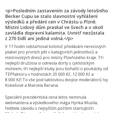
<p>Posledním zastavením za závody letošního
Becker Cupu se stalo slavnostní vyhlášení
výsledků a předání cen v Chrástu u Plzně.
Místní Lidový dům praskal ve švech a v okolí
zavládla dopravní kalamita. Uvnitř nezůstala
z 270 židlí ani jediná volná.</p>
V 17 hodin odstartoval kolotoč předávání nerezových
plaket pro prvních pět v kategoriích jednotlivců a
mistrovských dresů pro mistry Plzeňského kraje. Tři
nejlepší družstva si odnesla dorty s cyklistickým
motivem, tři nejlepší kluby jsou bohatší o poukázky od
TEPfaktoru v hodnotách 20 000 Kč, 12 000 Kč a
8 000 Kč! To vše pod taktovkou dvojice moderátorů Ivy
Kokešové a Marcela Berana.
Speciální prezidentská cena letos neminula
webmastera a výsledkového mága Hynka Musila,
ředitele závodu s nejvyšším počtem startujících