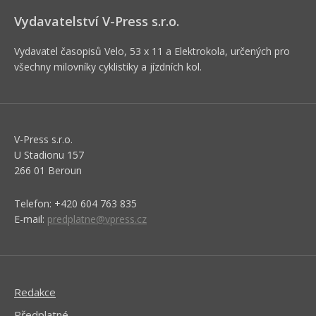
Vydavatelství V-Press s.r.o.
Vydavatel časopisů Velo, 53 x 11 a Elektrokola, určených pro
všechny milovníky cyklistiky a jízdních kol.
V-Press s.r.o.
U Stadionu 157
266 01 Beroun
Telefon: +420 604 763 835
E-mail:
predplatne@vpress.cz
Redakce
Předplatné