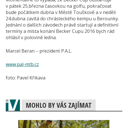
v pátek 25.března časovkou na golfu, pokračovat
bude počátkem dubna v Městě Touškově a v neděli
24.dubna zavítá do chrásteckého kempu u Berounky.
Jednání o dalších závodech právě startují a definitivní
termíny a místa konání Becker Cupu 2016 bych rád
ohlásil v polovině ledna.
Marcel Beran – prezident P.A.L.
www.pal-mtb.cz
foto: Pavel Křikava
MOHLO BY VÁS ZAJÍMAT