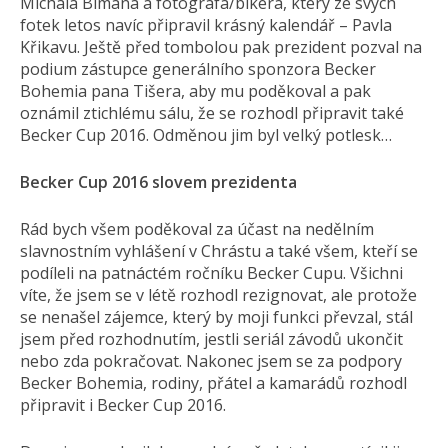
Michala Bímana a fotografa/bikera, který ze svých
fotek letos navíc připravil krásný kalendář – Pavla
Křikavu. Ještě před tombolou pak prezident pozval na
podium zástupce generálního sponzora Becker
Bohemia pana Tišera, aby mu poděkoval a pak
oznámil ztichlému sálu, že se rozhodl připravit také
Becker Cup 2016. Odměnou jim byl velký potlesk…
Becker Cup 2016 slovem prezidenta
Rád bych všem poděkoval za účast na nedělním
slavnostním vyhlášení v Chrástu a také všem, kteří se
podíleli na patnáctém ročníku Becker Cupu. Všichni
víte, že jsem se v létě rozhodl rezignovat, ale protože
se nenašel zájemce, který by moji funkci převzal, stál
jsem před rozhodnutím, jestli seriál závodů ukončit
nebo zda pokračovat. Nakonec jsem se za podpory
Becker Bohemia, rodiny, přátel a kamarádů rozhodl
připravit i Becker Cup 2016.