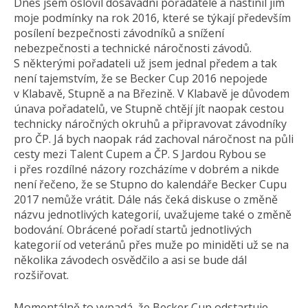
Dnes jsem oslovil dosavadní pořadatele a nastínil jim
moje podmínky na rok 2016, které se týkají především
posílení bezpečnosti závodníků a snížení
nebezpečnosti a technické náročnosti závodů.
S některými pořadateli už jsem jednal předem a tak
není tajemstvím, že se Becker Cup 2016 nepojede
v Klabavě, Stupně a na Březině. V Klabavě je důvodem
únava pořadatelů, ve Stupně chtějí jít naopak cestou
technicky náročných okruhů a připravovat závodníky
pro ČP. Já bych naopak rád zachoval náročnost na půli
cesty mezi Talent Cupem a ČP. S Jardou Rybou se
i přes rozdílné názory rozcházíme v dobrém a nikde
není řečeno, že se Stupno do kalendáře Becker Cupu
2017 nemůže vrátit. Dále nás čeká diskuse o změně
názvu jednotlivých kategorií, uvažujeme také o změně
bodování. Obrácené pořadí startů jednotlivých
kategorií od veteránů přes muže po miniděti už se na
několika závodech osvědčilo a asi se bude dál
rozšiřovat.
Momentálně to vypadá, že Becker Cup odstartuje