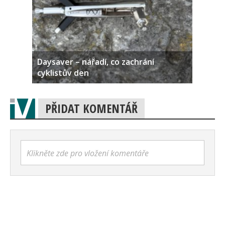
Daysaver – nářadí, co zachrání
cyklistův den
PŘIDAT KOMENTÁŘ
Klikněte zde pro vložení komentáře