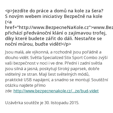
<p>Jezdíte do práce a domů na kole za šera?
S novým webem iniciativy Bezpečně na kole
(<a
href="http://www.BezpecneNaKole.cz">www.Bez
přichází předvánoční klání o zajímavou trofej,
díky které budete zářit do dáli. Nestaňte se
noční můrou, buďte vidět!</p>
Jsou malá, ale výkonná, a rozhodně jsou pořádně a
dlouho vidět. Světla Specialized Stix Sport Combo zvýší
vaši bezpečnost v noci i ve dne. Přední i zadní světla
jsou silná a jasná, poskytují široký paprsek, dobře
viditelný ze stran. Mají šest světelných módů,
praktické USB napájení, a snadno se montují. Soutěžní
otázku najdete přímo
zde:
http://www.bezpecnenakole.cz/…ze/bud-videt
Uzávěrka soutěže je 30. listopadu 2015.