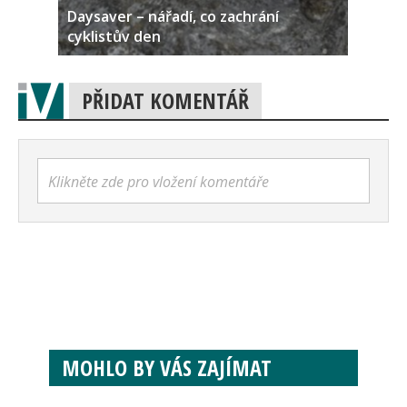
Daysaver – nářadí, co zachrání
cyklistův den
PŘIDAT KOMENTÁŘ
Klikněte zde pro vložení komentáře
MOHLO BY VÁS ZAJÍMAT