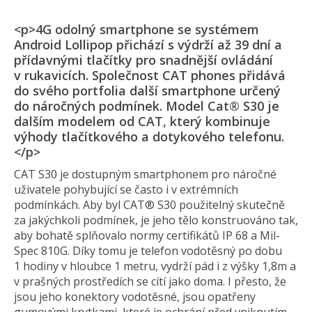
<p>4G odolný smartphone se systémem
Android Lollipop přichází s výdrží až 39 dní a
přídavnými tlačítky pro snadnější ovládání
v rukavicích. Společnost CAT phones přidává
do svého portfolia další smartphone určený
do náročných podmínek. Model Cat® S30 je
dalším modelem od CAT, který kombinuje
výhody tlačítkového a dotykového telefonu.
</p>
CAT S30 je dostupným smartphonem pro náročné
uživatele pohybující se často i v extrémních
podmínkách. Aby byl CAT® S30 použitelný skutečně
za jakýchkoli podmínek, je jeho tělo konstruováno tak,
aby bohatě splňovalo normy certifikátů IP 68 a Mil-
Spec 810G. Díky tomu je telefon vodotěsný po dobu
1 hodiny v hloubce 1 metru, vydrží pád i z výšky 1,8m a
v prašných prostředích se cítí jako doma. I přesto, že
jsou jeho konektory vodotěsné, jsou opatřeny