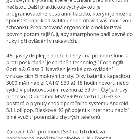
gumovými krytkami, které je ochrání před vniknutím
nečistot. Další praktickou vychytávkou je
programovatelné postranní tlačítko, kterým je možné
spouštět například svítilnu nebo otevřít vaší mailovou
schránku. Přepracovaná ergonomie a neklouzavý
povrch potom zajišťují, aby smartphone padl pevně do
ruky i při ovládání v rukavicích.
4.5” jasný displej je dobře čitelný i na přímém slunci a
proti poškrábání je chráněn technologií Corning®
Gorilla® Glass 3. Navržen je také pro ovládání
v rukavicích či mokrými prsty. Díky baterii s kapacitou
3000 mAh nabízí CAT® S30 až 18 hodin hovoru nebo
výdrž v pohotovostním režimu až 39 dní. Čtyřjádrový
procesor Qualcomm MSM8909 o taktu 1,1GHz se
postará o plynulý chod operačního systému Android
5.1 Lollipop. Bleskové 4G připojení k internetu nabízí
plné využití potenciálu chytrých telefonů
Zároveň CAT pro model S30 na trh dodává
nepřeberné množství odolného příslušenství.