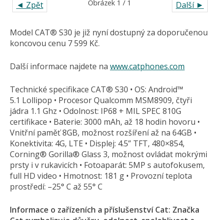
Obrázek 1 / 1
◄ Zpět
Další ►
Model CAT® S30 je již nyní dostupný za doporučenou
koncovou cenu 7 599 Kč.
Další informace najdete na
www.catphones.com
Technické specifikace CAT® S30 • OS: Android™
5.1 Lollipop • Procesor Qualcomm MSM8909, čtyři
jádra 1.1 Ghz • Odolnost: IP68 + MIL SPEC 810G
certifikace • Baterie: 3000 mAh, až 18 hodin hovoru •
Vnitřní paměť 8GB, možnost rozšíření až na 64GB •
Konektivita: 4G, LTE • Displej: 4.5” TFT, 480×854,
Corning® Gorilla® Glass 3, možnost ovládat mokrými
prsty i v rukavicích • Fotoaparát: 5MP s autofokusem,
full HD video • Hmotnost: 181 g • Provozní teplota
prostředí: –25° C až 55° C
Informace o zařízeních a příslušenství Cat: Značka