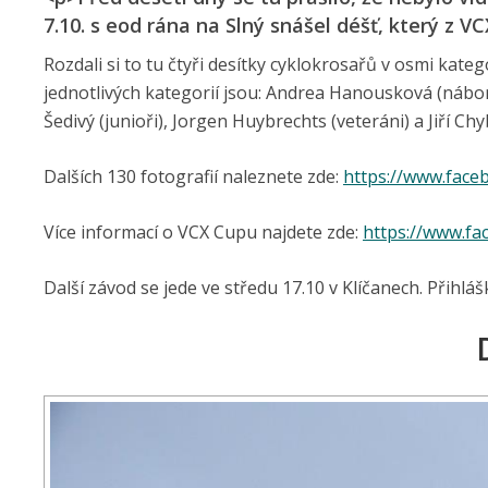
7.10. s eod rána na Slný snášel déšť, který z V
Rozdali si to tu čtyři desítky cyklokrosařů v osmi kateg
jednotlivých kategorií jsou: Andrea Hanousková (nábor
Šedivý (junioři), Jorgen Huybrechts (veteráni) a Jiří Chy
Dalších 130 fotografií naleznete zde:
https://www.face
Více informací o VCX Cupu najdete zde:
https://www.fa
Další závod se jede ve středu 17.10 v Klíčanech. Přihláš