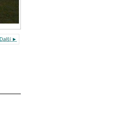
Další ►