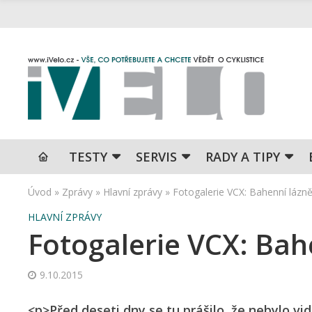
TESTY
SERVIS
RADY A TIPY
Úvod
»
Zprávy
»
Hlavní zprávy
»
Fotogalerie VCX: Bahenní lázn
HLAVNÍ ZPRÁVY
Fotogalerie VCX: Bah
9.10.2015
<p>Před deseti dny se tu prášilo, že nebylo vi