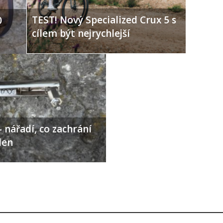
TEST! Nový Specialized Crux 5 s
0
cílem být nejrychlejší
 nářadí, co zachrání
den