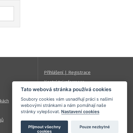
Příhlášení | Registrace
Kontaktní informace
Tato webová stránka používá cookies
Mapa stránek
Soubory cookies vám usnadňují práci s našimi
kách
webovými stránkami a nám pomáhají naše
stránky vylepšovat.
Nastavení cookies
jů
Přijmout všechny
Pouze nezbytné
cookies