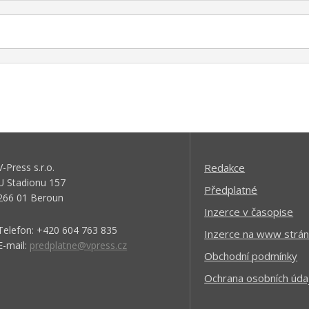
V-Press s.r.o.
Redakce
U Stadionu 157
Předplatné
266 01 Beroun
Inzerce v časopise
Telefon: +420 604 763 835
Inzerce na www strán
E-mail:
predplatne@vpress.cz
Obchodní podmínky
Ochrana osobních úda