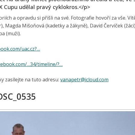
CX Cupu udělal pravý cyklokros.</p>
oriích a opravdu si přišli na své. Fotografie hovoří za vše. Ví
), Magda Mišoňová (kadetky a žákyně), David Červíček (žáci)
ba (muži).
book.com/uac.cz?…
cebook.com/…34/timeline/?…
ky zasílejte na tuto adresu:
vanapetr@
icloud.com
DSC_0535