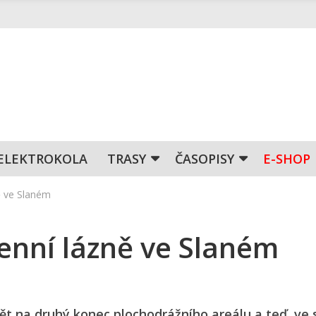
ELEKTROKOLA
TRASY
ČASOPISY
E-SHOP
ě ve Slaném
enní lázně ve Slaném
dět na druhý konec plochodrážního areálu a teď, ve