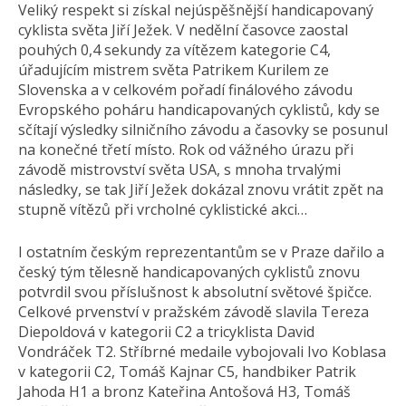
Veliký respekt si získal nejúspěšnější handicapovaný
cyklista světa Jiří Ježek. V nedělní časovce zaostal
pouhých 0,4 sekundy za vítězem kategorie C4,
úřadujícím mistrem světa Patrikem Kurilem ze
Slovenska a v celkovém pořadí finálového závodu
Evropského poháru handicapovaných cyklistů, kdy se
sčítají výsledky silničního závodu a časovky se posunul
na konečné třetí místo. Rok od vážného úrazu při
závodě mistrovství světa USA, s mnoha trvalými
následky, se tak Jiří Ježek dokázal znovu vrátit zpět na
stupně vítězů při vrcholné cyklistické akci…
I ostatním českým reprezentantům se v Praze dařilo a
český tým tělesně handicapovaných cyklistů znovu
potvrdil svou příslušnost k absolutní světové špičce.
Celkové prvenství v pražském závodě slavila Tereza
Diepoldová v kategorii C2 a tricyklista David
Vondráček T2. Stříbrné medaile vybojovali Ivo Koblasa
v kategorii C2, Tomáš Kajnar C5, handbiker Patrik
Jahoda H1 a bronz Kateřina Antošová H3, Tomáš