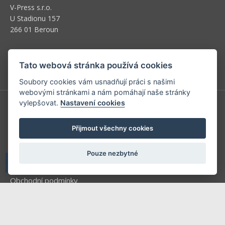
V-Press s.r.o.
U Stadionu 157
266 01 Beroun
Telefon: +420 604 763 835
E-mail:
predplatne@vpress.cz
Tato webová stránka používá cookies
Soubory cookies vám usnadňují práci s našimi
webovými stránkami a nám pomáhají naše stránky
vylepšovat.
Nastavení cookies
Redakce
Přijmout všechny cookies
Předplatné
Inzerce v časopise
Pouze nezbytné
Inzerce na www stránkách
Obchodní podmínky
Ochrana osobních údajů