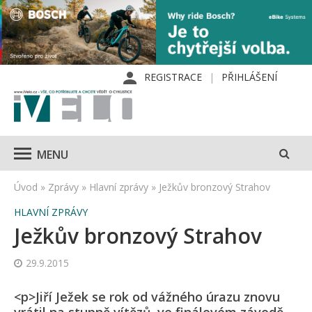
REGISTRACE
PŘIHLÁŠENÍ
MENU
Úvod
»
Zprávy
»
Hlavní zprávy
»
Ježkův bronzový Strahov
HLAVNÍ ZPRÁVY
Ježkův bronzový Strahov
29.9.2015
<p>Jiří Ježek se rok od vážného úrazu znovu