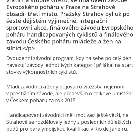
vrátil na stupně vítězů, ve finálovém závodě
Evropského poháru v Praze na Strahově
obsadil třetí místo. Pražský Strahov byl už po
šesté dějištěm výjimečné, integrační
sportovní akce, finálového závodu Evropského
poháru handicapovaných cyklistů a finálového
závodu Českého poháru mládeže a žen na
silnici.</p>
Dvoudenní závodní program, kdy na sebe po celý den
navazují závody jednotlivých kategorií přilákal na start
stovky výkonnostních cyklistů.
Mladí závodníci a ženy bojovali o vítězství nejenom
v prestižním závodě, ale především o celkové umístění
v Českém poháru za rok 2015.
Handicapovaní závodníci měli motivaci ještě větší, na
Strahově se rozdělovaly jedny z posledních důležitých
bodů pro paralympijskou kvalifikaci v Rio de Janeiru.