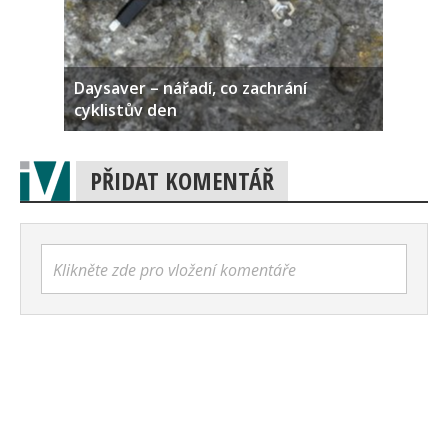
Daysaver – nářadí, co zachrání
cyklistův den
PŘIDAT KOMENTÁŘ
Klikněte zde pro vložení komentáře