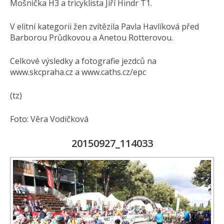
Mošnička H3 a tricyklista Jiří Hindr T1.
V elitní kategorii žen zvítězila Pavla Havlíková před
Barborou Průdkovou a Anetou Rotterovou.
Celkové výsledky a fotografie jezdců na
www.skcpraha.cz a www.caths.cz/epc
(tz)
Foto: Věra Vodičková
20150927_114033