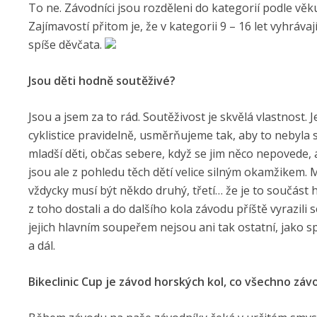
To ne. Závodníci jsou rozděleni do kategorií podle věk
Zajímavostí přitom je, že v kategorii 9 – 16 let vyhrávají
spíše děvčata.
Jsou děti hodně soutěživé?
Jsou a jsem za to rád. Soutěživost je skvělá vlastnost. 
cyklistice pravidelně, usměrňujeme tak, aby to nebyla 
mladší děti, občas sebere, když se jim něco nepovede, 
jsou ale z pohledu těch dětí velice silným okamžikem. 
vždycky musí být někdo druhý, třetí… že je to součást hr
z toho dostali a do dalšího kola závodu příště vyrazili
jejich hlavním soupeřem nejsou ani tak ostatní, jako 
a dál.
Bikeclinic Cup je závod horských kol, co všechno záv