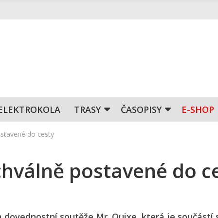
ELEKTROKOLA
TRASY
ČASOPISY
E-SHOP
ostavené do cesty
chválně postavené do c
dovednostní soutěže Mr. Quixe, která je součástí 