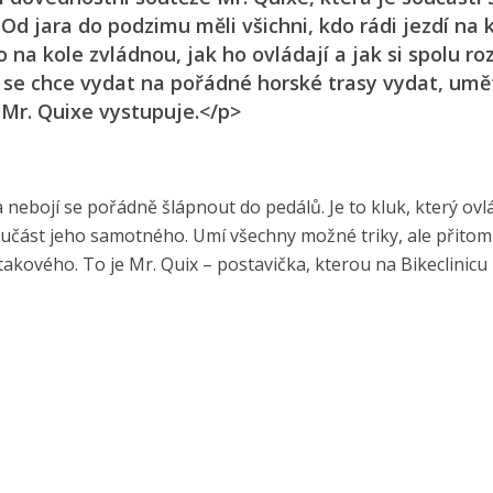
Od jara do podzimu měli všichni, kdo rádi jezdí na 
o na kole zvládnou, jak ho ovládají a jak si spolu ro
 se chce vydat na pořádné horské trasy vydat, umě
i Mr. Quixe vystupuje.</p>
a nebojí se pořádně šlápnout do pedálů. Je to kluk, který ovl
součást jeho samotného. Umí všechny možné triky, ale přitom
akového. To je Mr. Quix – postavička, kterou na Bikeclinicu