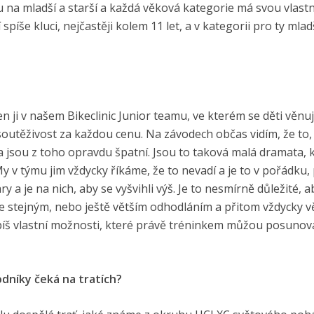
u na mladší a starší a každá věková kategorie má svou vlastn
 spíše kluci, nejčastěji kolem 11 let, a v kategorii pro ty mladš
Jen ji v našem Bikeclinic Junior teamu, ve kterém se děti věnuj
soutěživost za každou cenu. Na závodech občas vidím, že to, 
a jsou z toho opravdu špatní. Jsou to taková malá dramata, 
My v týmu jim vždycky říkáme, že to nevadí a je to v pořádku,
y a je na nich, aby se vyšvihli výš. Je to nesmírně důležité, a
 se stejným, nebo ještě větším odhodláním a přitom vždycky vě
spíš vlastní možnosti, které právě tréninkem můžou posunova
odníky čeká na tratích?