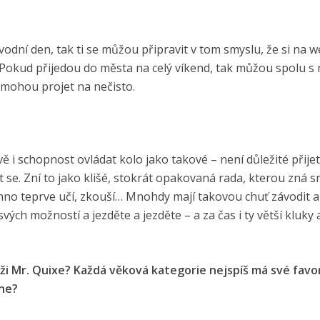
závodní den, tak ti se můžou připravit v tom smyslu, že si na 
 Pokud přijedou do města na celý víkend, tak můžou spolu s 
i mohou projet na nečisto.
vě i schopnost ovládat kolo jako takové – není důležité přijet
anit se. Zní to jako klišé, stokrát opakovaná rada, kterou zná 
chno teprve učí, zkouší… Mnohdy mají takovou chuť závodit a
svých možností a jezděte a jezděte – a za čas i ty větší kluky 
ěži Mr. Quixe? Každá věková kategorie nejspíš má své favor
 ne?