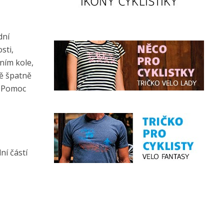
dní
sti,
ním kole,
dě špatně
. Pomoc
ní částí