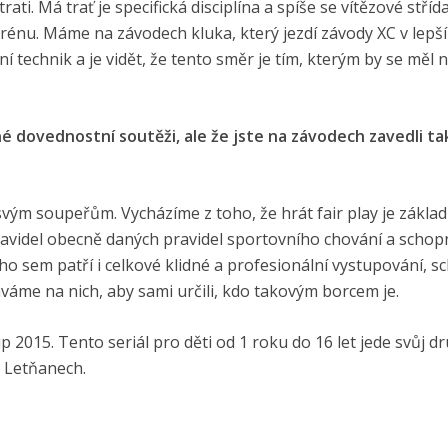
ati. Má trať je specifická disciplína a spíše se vítězové střída
rénu. Máme na závodech kluka, který jezdí závody XC v lepš
í technik a je vidět, že tento směr je tím, kterým by se měl 
é dovednostní soutěži, ale že jste na závodech zavedli t
 svým soupeřům. Vycházíme z toho, že hrát fair play je zákla
avidel obecně daných pravidel sportovního chování a schop
o sem patří i celkové klidné a profesionální vystupování, 
váme na nich, aby sami určili, kdo takovým borcem je.
p 2015. Tento seriál pro děti od 1 roku do 16 let jede svůj d
v Letňanech.