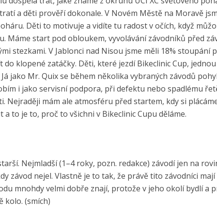
u dospělá trať, jaké známe z okruhu UCI XC světového poh
h tratí a děti prověří dokonale. V Novém Městě na Moravě jsm
poháru. Děti to motivuje a vidíte tu radost v očích, když můž
ávodu. Máme start pod obloukem, vyvolávání závodníků před z
mi stezkami. V Jablonci nad Nisou jsme měli 18% stoupání p
t do klopené zatáčky. Děti, které jezdí Bikeclinic Cup, jedno
 Já jako Mr. Quix se během několika vybraných závodů pohy
bím i jako servisní podpora, při defektu nebo spadlému řet
i. Nejraději mám ale atmosféru před startem, kdy si plácám
 a to je to, proč to všichni v Bikeclinic Cupu děláme.
starší. Nejmladší (1–4 roky, pozn. redakce) závodí jen na rovi
y závod nejel. Vlastně je to tak, že právě tito závodníci mají
vodu mnohdy velmi dobře znají, protože v jeho okolí bydlí a 
ě kolo. (smích)