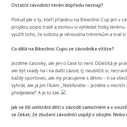
Ostatní závodníci terén dopředu neznají?
Pokud jde o ty, kteří přijedou na Bikeclinic Cup jen v 
projdou popis tratě a mohou si vyhledat fotky terénu.
využít toho, že sobota je věnována tréninkům a trať s
Co dělá na Bikeclinic Cupu ze závodníka vítěze?
Jezdíme časovky, ale jen o čase to není. Důležitá je prá
ale být ready na i na další závod, tj. neublížit si, nezr
každý sportovec, ale my pracujeme s dětmi – ti se vše
vyhrát, ale já jim říkám: „Neblbněte – jezděte v mezích 
předjedete!“ A je to tak.
Jak se liší umístění dětí v závodě samotném a v sout
se čekat, že zkušení závodníci uspějí v obojím. Nebo