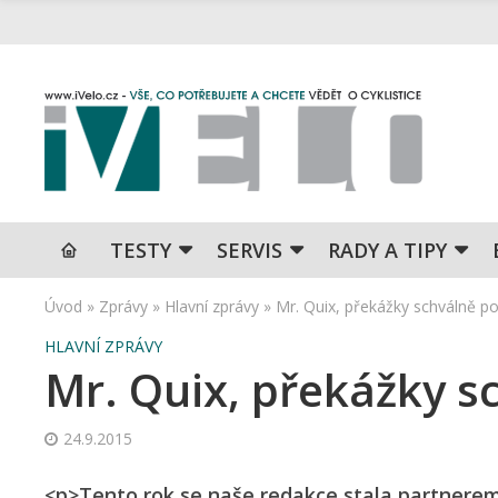
TESTY
SERVIS
RADY A TIPY
Úvod
»
Zprávy
»
Hlavní zprávy
»
Mr. Quix, překážky schválně p
HLAVNÍ ZPRÁVY
Mr. Quix, překážky s
24.9.2015
<p>Tento rok se naše redakce stala partnerem 