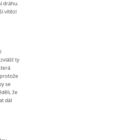
í dráhu.
í vítězí
í
zvlášť ty
která
 protože
by se
děli, že
t dál