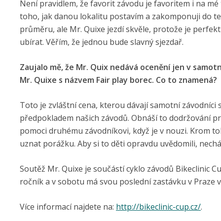
Není pravidlem, že favorit závodu je favoritem i na mé tr
toho, jak danou lokalitu postavím a zakomponuji do te
průměru, ale Mr. Quixe jezdí skvěle, protože je perfektn
ubírat. Věřím, že jednou bude slavný sjezdař.
Zaujalo mě, že Mr. Quix nedává ocenění jen v samotn
Mr. Quixe s názvem Fair play borec. Co to znamená?
Toto je zvláštní cena, kterou dávají samotní závodníci
předpokladem našich závodů. Obnáší to dodržování pr
pomoci druhému závodníkovi, když je v nouzi. Krom toh
uznat porážku. Aby si to děti opravdu uvědomili, nechá
Soutěž Mr. Quixe je součástí cyklo závodů Bikeclinic Cu
ročník a v sobotu má svou poslední zastávku v Praze 
Více informací najdete na:
http://bikeclinic-cup.cz/
.