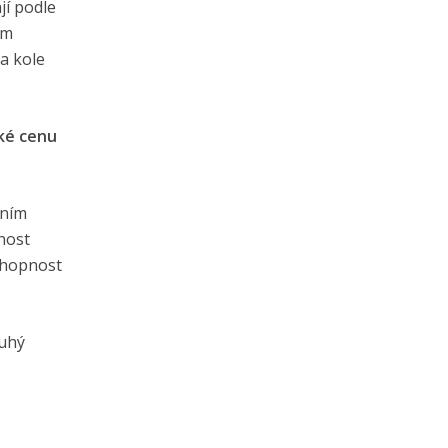
jí podle
ím
na kole
aké cenu
dním
nost
schopnost
ruhý