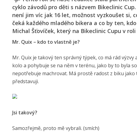
cyklo závodů pro děti s názvem Bikeclinic Cup. 
není jim víc jak 16 let, možnost vyzkoušet si, c
čeká každého mladého bikera a co by ten, kdo
Michal Šťovíček, který na Bikeclinic Cupu v rol
Mr. Quix – kdo to vlastně je?
Mr. Quix je takový ten správný týpek, co má rád výzvy 
kolo a pohybuje se na něm v terénu, jako by to byla 
nepotřebuje machrovat. Má prostě radost z biku jako t
představuji.
Jsi takový?
Samozřejmě, proto mě vybrali. (smích)