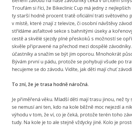
Během závodu na naše závodníky čeká v určitém smysl
Troufám si říci, že Bikeclinic Cup má jedny z nejlepšíc
ty starší hodně procent tratě oficiální trati světového 
v místě, které znají z televize, či osobní návštěvy z
střídáme asfaltové sekce s bahnitými úseky a kořenový
cestě a skvělé sjezdy plné přeskoků s možností se opří
skvěle připravené na přechod mezi dospělé závodníky.
účastníky a snažím se být jim oporou. Mnohokrát půso
Bývám první u pádu, protože se pohybuji všude po trat
hecujeme se do závodu. Vidíte, jak děti mají chuť závodit
To zní, že je trasa hodně náročná.
Je přiměřená věku. Mladší děti mají trasu jinou, než ty 
se nemusí ani ten, kdo na kole běžně moc nejezdí a nikd
výhodu v tom, že ví, co je čeká, protože terén toho zá
tudy. Na kole je to ale stejně vždycky jiné. Kolo je prost