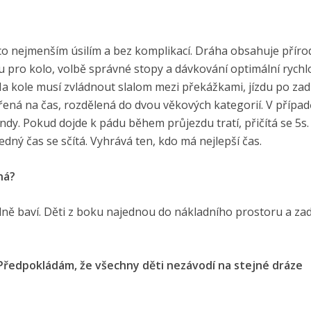
s co nejmenším úsilím a bez komplikací. Dráha obsahuje příro
tu pro kolo, volbě správné stopy a dávkování optimální rychlo
 Na kole musí zvládnout slalom mezi překážkami, jízdu po zad
řená na čas, rozdělená do dvou věkových kategorií. V přípa
ndy. Pokud dojde k pádu během průjezdu tratí, přičítá se 5s
edný čas se sčítá. Vyhrává ten, kdo má nejlepší čas.
ná?
ně baví. Děti z boku najednou do nákladního prostoru a zad
. Předpokládám, že všechny děti nezávodí na stejné dráze