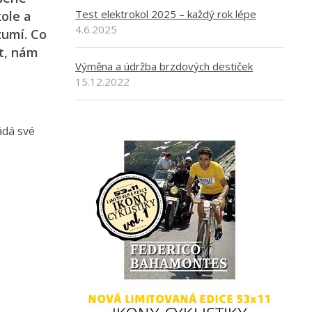
Test elektrokol 2025 – každý rok lépe
kole a
4.6.2025
zumí. Co
t, nám
Výměna a údržba brzdových destiček
15.12.2022
ádá své