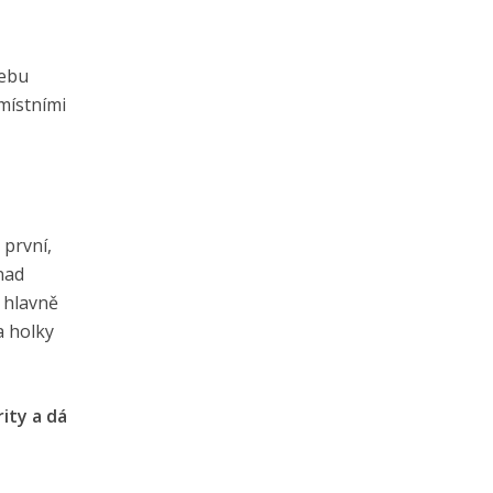
webu
místními
 první,
snad
 hlavně
a holky
ity a dá