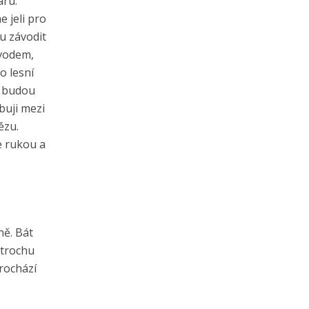
áru.
e jeli pro
ou závodit
ávodem,
o lesní
u budou
buji mezi
ězu.
e rukou a
ně. Bát
 trochu
prochází