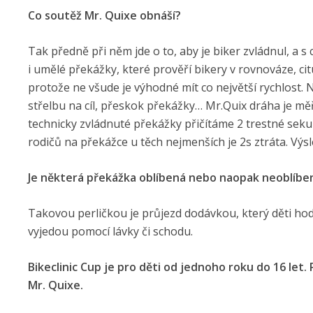
Co soutěž Mr. Quixe obnáší?
Tak předně při něm jde o to, aby je biker zvládnul, a 
i umělé překážky, které prověří bikery v rovnováze, ci
protože ne všude je výhodné mít co největší rychlost.
střelbu na cíl, přeskok překážky… Mr.Quix dráha je mě
technicky zvládnuté překážky přičítáme 2 trestné seku
rodičů na překážce u těch nejmenších je 2s ztráta. Výsl
Je některá překážka oblíbená nebo naopak neoblíbe
Takovou perličkou je průjezd dodávkou, který děti hod
vyjedou pomocí lávky či schodu.
Bikeclinic Cup je pro děti od jednoho roku do 16 let
Mr. Quixe.