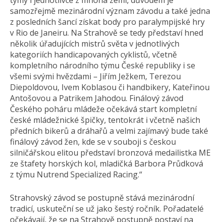
týmy i jednotlivce z mnoha zemí, důvodem je
samozřejmě mezinárodní význam závodu a také jedna
z posledních šancí získat body pro paralympijské hry
v Rio de Janeiru. Na Strahově se tedy představí hned
několik úřadujících mistrů světa v jednotlivých
kategoriích handicapovaných cyklistů, včetně
kompletního národního týmu České republiky i se
všemi svými hvězdami – Jiřím Ježkem, Terezou
Diepoldovou, Ivem Koblasou či handbikery, Kateřinou
Antošovou a Patrikem Jahodou. Finálový závod
Českého poháru mládeže očekává start kompletní
české mládežnické špičky, tentokrát i včetně našich
předních bikerů a dráhařů a velmi zajímavý bude také
finálový závod žen, kde se v souboji s českou
silničářskou elitou představí bronzová medailistka ME
ze štafety horských kol, mladičká Barbora Průdková
z týmu Nutrend Specialized Racing.“
Strahovský závod se postupně stává mezinárodní
tradicí, uskuteční se už jako šestý ročník. Pořadatelé
očekávají, že se na Strahově postupně postaví na