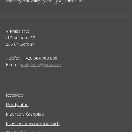
všechny milovníky cyklistiky a jízdních kol.
V-Press s.r.o.
U Stadionu 157
266 01 Beroun
Telefon: +420 604 763 835
E-mail:
predplatne@vpress.cz
Redakce
Předplatné
Inzerce v časopise
Inzerce na www stránkách