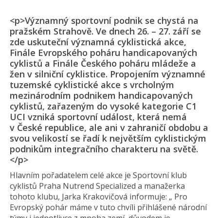
<p>Významný sportovní podnik se chystá na
pražském Strahově. Ve dnech 26. – 27. září se
zde uskuteční významná cyklistická akce,
Finále Evropského poháru handicapovaných
cyklistů a Finále Českého poháru mládeže a
žen v silniční cyklistice. Propojením významné
tuzemské cyklistické akce s vrcholným
mezinárodním podnikem handicapovaných
cyklistů, zařazeným do vysoké kategorie C1
UCI vzniká sportovní událost, která nemá
v České republice, ale ani v zahraničí obdobu a
svou velikostí se řadí k největším cyklistickým
podnikům integračního charakteru na světě.
</p>
Hlavním pořadatelem celé akce je Sportovní klub
cyklistů Praha Nutrend Specialized a manažerka
tohoto klubu, Jarka Krakovičová informuje: „ Pro
Evropský pohár máme v tuto chvíli přihlášené národní