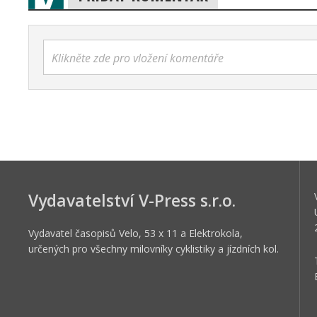
Klikněte zde pro vložení komentáře
Vydavatelství V-Press s.r.o.
Vydavatel časopisů Velo, 53 x 11 a Elektrokola,
určených pro všechny milovníky cyklistiky a jízdních kol.