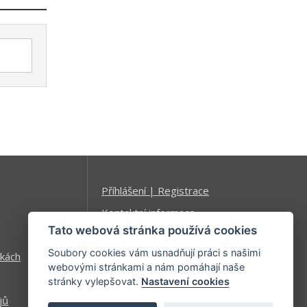
Příhlášení | Registrace
Kontaktní informace
Tato webová stránka používá cookies
Mapa stránek
Soubory cookies vám usnadňují práci s našimi
kách
webovými stránkami a nám pomáhají naše
stránky vylepšovat.
Nastavení cookies
jů