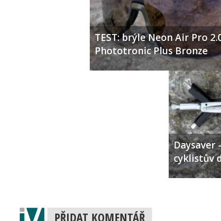
TEST: brýle Neon Air Pro 2.
Phototronic Plus Bronze
Daysaver –
cyklistův 
PŘIDAT KOMENTÁŘ