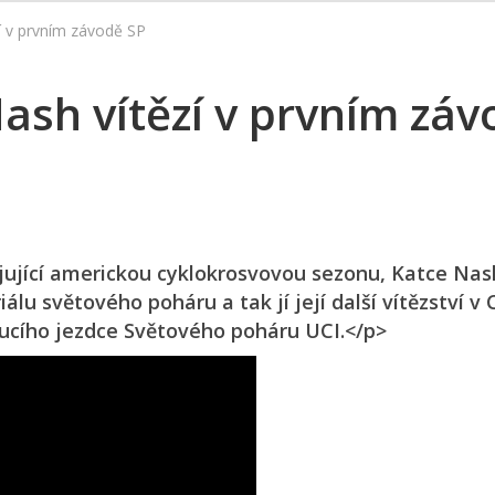
í v prvním závodě SP
Nash vítězí v prvním zá
ajující americkou cyklokrosvovou sezonu, Katce Nash
álu světového poháru a tak jí její další vítězství v 
oucího jezdce Světového poháru UCI.</p>