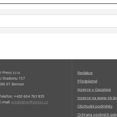
V-Press s.r.o.
Redakce
U Stadionu 157
Předplatné
266 01 Beroun
Inzerce v časopise
Telefon: +420 604 763 835
Inzerce na www strán
E-mail:
predplatne@vpress.cz
Obchodní podmínky
Ochrana osobních úda