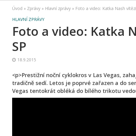
Úvod
»
Zprávy
»
Hlavní zprávy
»
Foto a video: Katka Nash vítěz
HLAVNÍ ZPRÁVY
Foto a video: Katka 
SP
18.9.2015
<p>Prestižní noční cyklokros v Las Vegas, zah
tradičně sedí. Letos je poprvé zařazen a do seri
Vegas tentokrát obléká do bílého trikotu ved