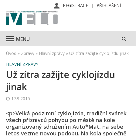
REGISTRACE
PŘIHLÁŠENÍ
MENU
Úvod
»
Zprávy
»
Hlavní zprávy
»
Už zítra zažijte cyklojízdu jinak
HLAVNÍ ZPRÁVY
Už zítra zažijte cyklojízdu
jinak
17.9.2015
<p>Velká podzimní cyklojízda, tradiční svátek
všech příznivců pohybu po městě na kole
organizovaný sdružením Auto*Mat, na sebe
letos vezme novou podobu. Na kola společně