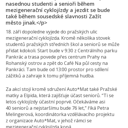
nasednou studenti a senioři během
mezigenerační cyklojízdy a jezdit se bude
také během sousedské slavnosti Zažít
město jinak.</p>
18. září dopoledne vyjede do pražských ulic
mezigenerační cyklojízda. Kromě několika stovek
studentů pražských středních škol a seniorů se může
přidat kdokoli. Start bude v 9:30 z Centrálního parku
Pankrác a trasa povede přes centrum Prahy na
Rohanský ostrov a zpět do Café Na půl cesty na
Pankráci. Tam bude od 13:00 prostor pro sdílení
zážitků a zahraje k tomu příjemná hudba.
Za akcí stojí kromě sdružení Auto*Mat také Pražské
matky a Elpida, která zajišťuje účast seniorů. “Ti se
letos cyklojízdy účastní poprvé. Očekáváme asi
40 seniorů a nejstaršímu bude 76 let,” říká Petra
Melingerová, koordinátorka vzdělávacího projektu
z organizace Auto*Mat, v jehož rámci se
mezigenerační cyklojízda koná.