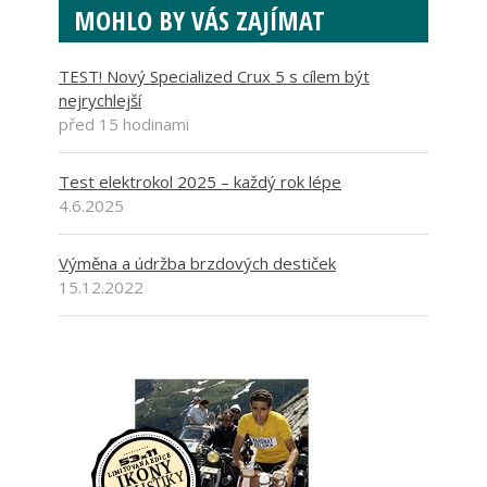
MOHLO BY VÁS ZAJÍMAT
TEST! Nový Specialized Crux 5 s cílem být
nejrychlejší
před 15 hodinami
Test elektrokol 2025 – každý rok lépe
4.6.2025
Výměna a údržba brzdových destiček
15.12.2022