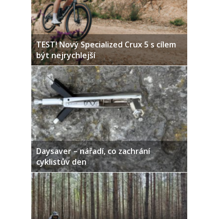
TEST! Nový Specialized Crux 5 s cílem
být nejrychlejší
Daysaver – nářadí, co zachrání
cyklistův den