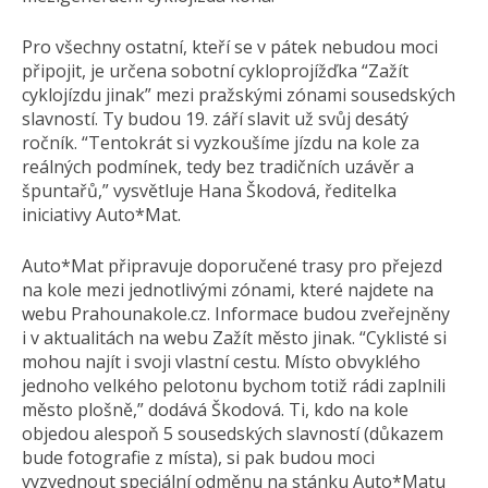
Pro všechny ostatní, kteří se v pátek nebudou moci
připojit, je určena sobotní cykloprojížďka “Zažít
cyklojízdu jinak” mezi pražskými zónami sousedských
slavností. Ty budou 19. září slavit už svůj desátý
ročník. “Tentokrát si vyzkoušíme jízdu na kole za
reálných podmínek, tedy bez tradičních uzávěr a
špuntařů,” vysvětluje Hana Škodová, ředitelka
iniciativy Auto*Mat.
Auto*Mat připravuje doporučené trasy pro přejezd
na kole mezi jednotlivými zónami, které najdete na
webu Prahounakole.cz. Informace budou zveřejněny
i v aktualitách na webu Zažít město jinak. “Cyklisté si
mohou najít i svoji vlastní cestu. Místo obvyklého
jednoho velkého pelotonu bychom totiž rádi zaplnili
město plošně,” dodává Škodová. Ti, kdo na kole
objedou alespoň 5 sousedských slavností (důkazem
bude fotografie z místa), si pak budou moci
vyzvednout speciální odměnu na stánku Auto*Matu