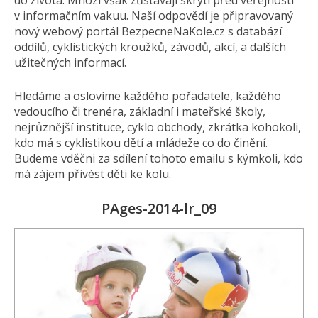
do života. Mnozí však zůstávají skryti před veřejností
v informačním vakuu. Naší odpovědí je připravovaný
nový webový portál BezpecneNaKole.cz s databází
oddílů, cyklistických kroužků, závodů, akcí, a dalších
užitečných informací.
Hledáme a oslovíme každého pořadatele, každého
vedoucího či trenéra, základní i mateřské školy,
nejrůznější instituce, cyklo obchody, zkrátka kohokoli,
kdo má s cyklistikou dětí a mládeže co do činění.
Budeme vděčni za sdílení tohoto emailu s kýmkoli, kdo
má zájem přivést děti ke kolu.
PAges-2014-lr_09