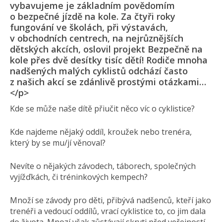
vybavujeme je základním povědomím
o bezpečné jízdě na kole. Za čtyři roky
fungování ve školách, při výstavách,
v obchodních centrech, na nejrůznějších
dětských akcích, oslovil projekt Bezpečně na
kole přes dvě desítky tisíc dětí! Rodiče mnoha
nadšených malých cyklistů odchází často
z našich akcí se zdánlivě prostými otázkami…
</p>
Kde se může naše dítě přiučit něco víc o cyklistice?
Kde najdeme nějaký oddíl, kroužek nebo trenéra,
který by se mu/jí věnoval?
Nevíte o nějakých závodech, táborech, společných
vyjížďkách, či tréninkových kempech?
Množí se závody pro děti, přibývá nadšenců, kteří jako
trenéři a vedoucí oddílů, vrací cyklistice to, co jim dala