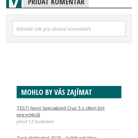
PŘIDAT KOMENTÁŘ
Klikněte zde pro vložení komentáře
MOHLO BY VÁS ZAJÍMAT
TEST! Nový Specialized Crux 5 s cílem být
nejrychlejší
před 12 hodinami
Test elektrokol 2025 – každý rok lépe