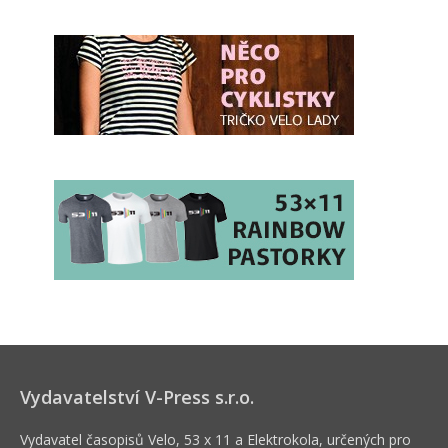
Vydavatelství V-Press s.r.o.
Vydavatel časopisů Velo, 53 x 11 a Elektrokola, určených pro