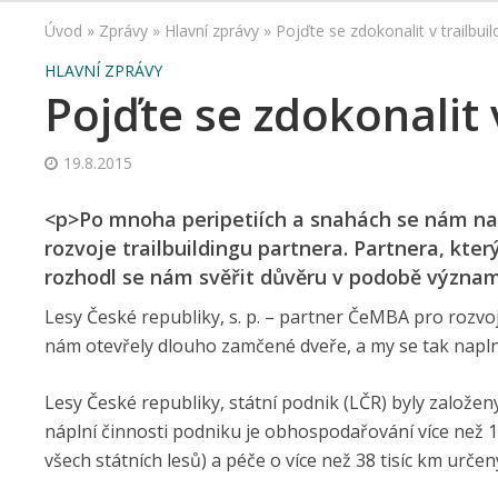
Úvod
»
Zprávy
»
Hlavní zprávy
»
Pojďte se zdokonalit v trailbuil
HLAVNÍ ZPRÁVY
Pojďte se zdokonalit 
19.8.2015
<p>Po mnoha peripetiích a snahách se nám nako
rozvoje trailbuildingu partnera. Partnera, kter
rozhodl se nám svěřit důvěru v podobě význa
Lesy České republiky, s. p. – partner ČeMBA pro rozvoj
nám otevřely dlouho zamčené dveře, a my se tak naplno 
Lesy České republiky, státní podnik (LČR) byly založen
náplní činnosti podniku je obhospodařování více než 1,
všech státních lesů) a péče o více než 38 tisíc km urče