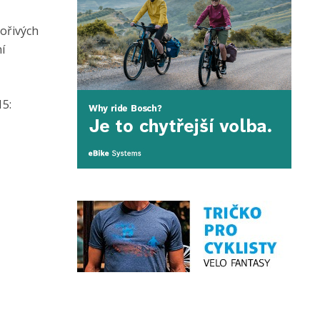
vořivých
í
15: