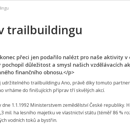
dingu
v trailbuildingu
nec přeci jen podařilo nalézt pro naše aktivity v 
ý pochopil důležitost a smysl našich vzdělávacích ak
mného finančního obnosu.</p>
 udržitelného trailbuildingu Ano, právě díky tomuto partner
vrháme do finišujících příprav tří skvělých akcí.
y dne 1.1.1992 Minis­terstvem zemědělství České republiky. H
3 mil. ha lesního majetku ve vlastnictví státu (téměř 86 % ro
ných vodních toků a bystřin.