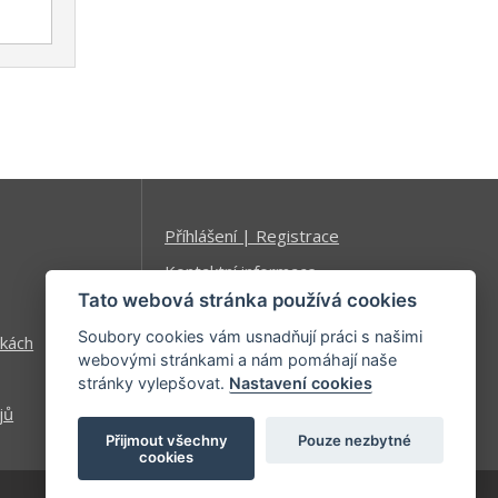
Příhlášení | Registrace
Kontaktní informace
Tato webová stránka používá cookies
Mapa stránek
Soubory cookies vám usnadňují práci s našimi
kách
webovými stránkami a nám pomáhají naše
stránky vylepšovat.
Nastavení cookies
jů
Přijmout všechny
Pouze nezbytné
cookies