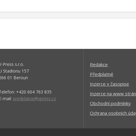
V-Press s.r.o.
Redakce
U Stadionu 157
Předplatné
266 01 Beroun
Inzerce v časopise
Telefon: +420 604 763 835
Inzerce na www strán
E-mail:
predplatne@vpress.cz
Obchodní podmínky
Ochrana osobních úda