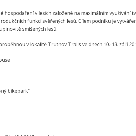
lné hospodaření v lesích založené na maximálním využívání t
í produkčních funkcí svěřených lesů. Cílem podniku je vytvářen
kupinovitě smíšených lesů.
 proběhnou v lokalitě Trutnov Trails ve dnech 10.-13. září 20
abuse
šný bikepark”