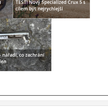
TEST! Nový Specialized Crux 5 s
0
cílem být nejrychlejší
 nářadí, co zachrání
den