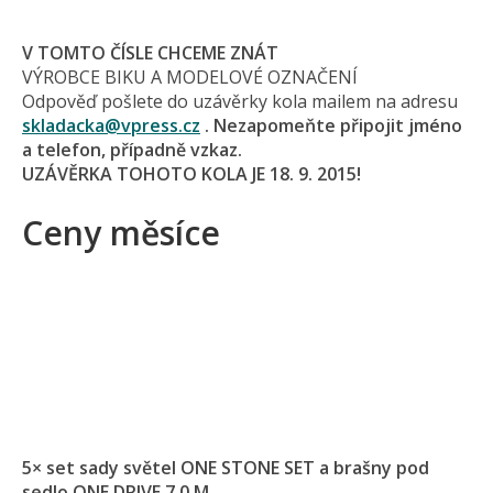
V TOMTO ČÍSLE CHCEME ZNÁT
VÝROBCE BIKU A MODELOVÉ OZNAČENÍ
Odpověď pošlete do uzávěrky kola mailem na adresu
skladacka@
vpress.cz
. Nezapomeňte připojit jméno
a telefon, případně vzkaz.
UZÁVĚRKA TOHOTO KOLA JE 18. 9. 2015!
Ceny měsíce
5× set sady světel ONE STONE SET a brašny pod
sedlo ONE DRIVE 7.0 M