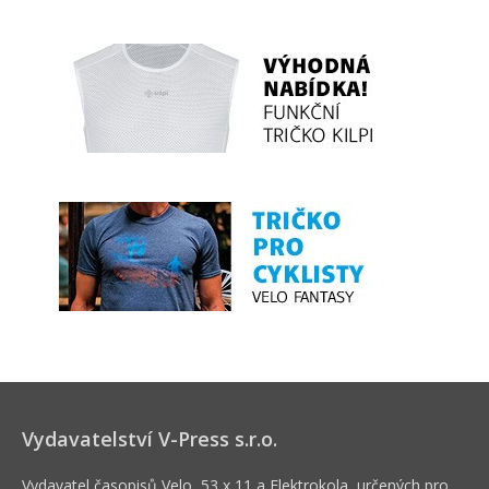
Vydavatelství V-Press s.r.o.
Vydavatel časopisů Velo, 53 x 11 a Elektrokola, určených pro