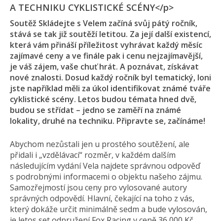
A TECHNIKU CYKLISTICKÉ SCÉNY</p>
Soutěž Skládejte s Velem začíná svůj pátý ročník,
stává se tak již soutěží letitou. Za její další existencí,
která vám přináší příležitost vyhrávat každý měsíc
zajímavé ceny a ve finále pak i cenu nejzajímavější,
je váš zájem, vaše chuť hrát. A poznávat, získávat
nové znalosti. Dosud každý ročník byl tematický, loni
jste například měli za úkol identifikovat známé tváře
cyklistické scény. Letos budou témata hned dvě,
budou se střídat – jedno se zaměří na známé
lokality, druhé na techniku. Připravte se, začínáme!
Abychom nezůstali jen u prostého soutěžení, ale
přidali i „vzdělávací“ rozměr, v každém dalším
následujícím vydání Vela najdete správnou odpověď
s podrobnými informacemi o objektu našeho zájmu.
Samozřejmostí jsou ceny pro vylosované autory
správných odpovědí. Hlavní, čekající na toho z vás,
který dokáže určit minimálně sedm a bude vylosován,
je letos set odpružení Fox Racing v ceně 36 000 Kč.