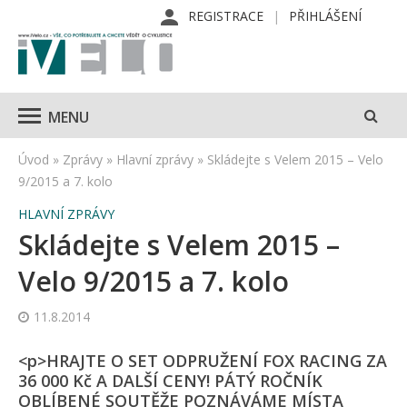
REGISTRACE
PŘIHLÁŠENÍ
MENU
Úvod
»
Zprávy
»
Hlavní zprávy
»
Skládejte s Velem 2015 – Velo
9/2015 a 7. kolo
HLAVNÍ ZPRÁVY
Skládejte s Velem 2015 –
Velo 9/2015 a 7. kolo
11.8.2014
<p>HRAJTE O SET ODPRUŽENÍ FOX RACING ZA
36 000 Kč A DALŠÍ CENY! PÁTÝ ROČNÍK
OBLÍBENÉ SOUTĚŽE POZNÁVÁME MÍSTA