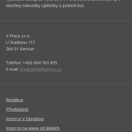
všechny milovníky cyklistiky a jízdních kol.
V-Press s.r.o.
U Stadionu 157
266 01 Beroun
Telefon: +420 604 763 835
E-mail:
predplatne@vpress.cz
Redakce
Předplatné
Inzerce v časopise
Inzerce na www stránkách