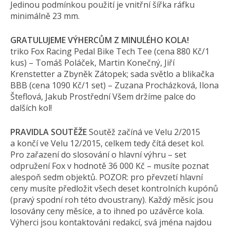
Jedinou podmínkou použití je vnitřní šířka ráfku
minimálně 23 mm.
GRATULUJEME VÝHERCŮM Z MINULÉHO KOLA!
triko Fox Racing Pedal Bike Tech Tee (cena 880 Kč/1
kus) – Tomáš Poláček, Martin Konečný, Jiří
Krenstetter a Zbyněk Zátopek; sada světlo a blikačka
BBB (cena 1090 Kč/1 set) – Zuzana Procházková, Ilona
Šteflová, Jakub Prostřední Všem držíme palce do
dalších kol!
PRAVIDLA SOUTĚŽE
Soutěž začíná ve Velu 2/2015
a končí ve Velu 12/2015, celkem tedy čítá deset kol.
Pro zařazení do slosování o hlavní výhru – set
odpružení Fox v hodnotě 36 000 Kč – musíte poznat
alespoň sedm objektů. POZOR: pro převzetí hlavní
ceny musíte předložit všech deset kontrolních kupónů
(pravý spodní roh této dvoustrany). Každý měsíc jsou
losovány ceny měsíce, a to ihned po uzávěrce kola.
Výherci jsou kontaktováni redakcí, svá jména najdou