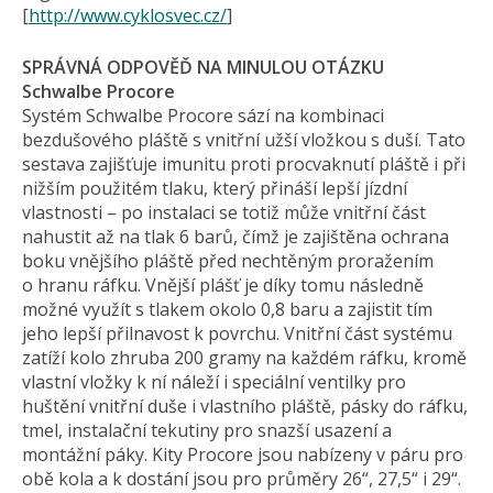
[
http://www.cyklosvec.cz/
]
SPRÁVNÁ ODPOVĚĎ NA MINULOU OTÁZKU
Schwalbe Procore
Systém Schwalbe Procore sází na kombinaci
bezdušového pláště s vnitřní užší vložkou s duší. Tato
sestava zajišťuje imunitu proti procvaknutí pláště i při
nižším použitém tlaku, který přináší lepší jízdní
vlastnosti – po instalaci se totiž může vnitřní část
nahustit až na tlak 6 barů, čímž je zajištěna ochrana
boku vnějšího pláště před nechtěným proražením
o hranu ráfku. Vnější plášť je díky tomu následně
možné využít s tlakem okolo 0,8 baru a zajistit tím
jeho lepší přilnavost k povrchu. Vnitřní část systému
zatíží kolo zhruba 200 gramy na každém ráfku, kromě
vlastní vložky k ní náleží i speciální ventilky pro
huštění vnitřní duše i vlastního pláště, pásky do ráfku,
tmel, instalační tekutiny pro snazší usazení a
montážní páky. Kity Procore jsou nabízeny v páru pro
obě kola a k dostání jsou pro průměry 26“, 27,5“ i 29“.