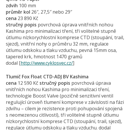
zdvih
100 mm
průměr kol
26″, 27,5″ nebo 29″
cena
23 890 Kč
stručný popis
povrchová úprava vnitřních nohou
Kashima pro minimalizaci tření, tři volitelné stupně
útlumu nízkorychlostní komprese CTD (stoupání, trail,
sjezd), vnitřní nohy o průměru 32 mm, regulace
útlumu odskoku a tlaku vzduchu, pevná 15mm osa,
tapered krk, hmotnost 1470 gramů
dodal [
http://www.cyklosvec.cz/
]
Tlumič Fox Float CTD-ADJ BV Kashima
cena
12 590 Kč
stručný popis
povrchová úprava
vnitřních nohou Kashima pro minimalizaci tření,
technologie Boost Valve (pozičně senzitivní ventil
regulující úroveň tlumení komprese v závislosti na fázi
zdvihu – cílem je rezistence proti pohupování spojená
s neomezenou citlivostí), tři volitelné stupně útlumu
nízkorychlostní komprese CTD (stoupání, trail, sjezd),
regulace útlumu odskoku a tlaku vzduchu. dodal