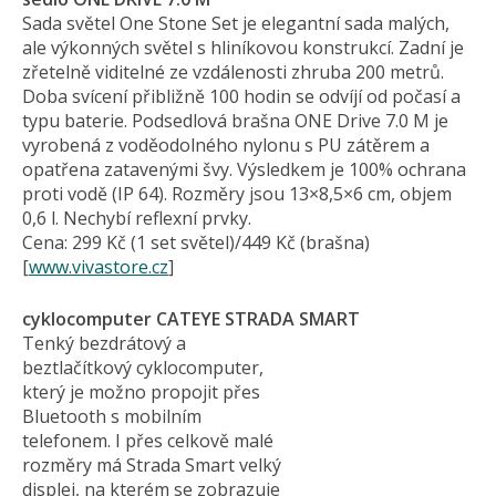
Sada světel One Stone Set je elegantní sada malých,
ale výkonných světel s hliníkovou konstrukcí. Zadní je
zřetelně viditelné ze vzdálenosti zhruba 200 metrů.
Doba svícení přibližně 100 hodin se odvíjí od počasí a
typu baterie. Podsedlová brašna ONE Drive 7.0 M je
vyrobená z voděodolného nylonu s PU zátěrem a
opatřena zatavenými švy. Výsledkem je 100% ochrana
proti vodě (IP 64). Rozměry jsou 13×8,5×6 cm, objem
0,6 l. Nechybí reflexní prvky.
Cena: 299 Kč (1 set světel)/449 Kč (brašna)
[
www.vivastore.cz
]
cyklocomputer CATEYE STRADA SMART
Tenký bezdrátový a
beztlačítkový cyklocomputer,
který je možno propojit přes
Bluetooth s mobilním
telefonem. I přes celkově malé
rozměry má Strada Smart velký
displej, na kterém se zobrazuje