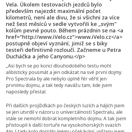
Vela. Úkolem testovacích jezdců bylo
především najezdit maximální počet
kilometrů, není ale divu, že si všichni za více
než šest měsíců v sedle vytvořili ke „svým“
kolům pevné pouto. Během prázdnin se na <a
href="http://www.iVelo.cz">www.iVelo.cz</a>
postupně objeví vyznání, jimiž se s biky
testeři definitivně rozloučí. Začneme u Petra
Ducháčka a jeho Canyonu.</p>
„Asi bych se po konci dlouhodobého testu mohl
alibisticky pousmát a jen odkázat na své první dojmy.
Pro Spectrala by ale nebylo úplně fér věřit jen
prvnímu dojmu, a tak tedy navážu tam, kde jsem
naposledy přestal.
Při dalších projížďkách po českých luzích a hájích jsem
se jen utvrdil v názoru o univerzálnosti Spectralu, ale
stále se nemohl dobrat kompletního dojmu. A tak jsem
přistoupil k další tortuře na vysokohorských svazích
Alp. I tady kolo dostálo mému očekávání, výšlapy jsem