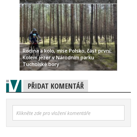
Rodina a kolo, mise Polsko, část první:
Kolem jezer v Národním parku
Tucholské bory
PŘIDAT KOMENTÁŘ
Klikněte zde pro vložení komentáře