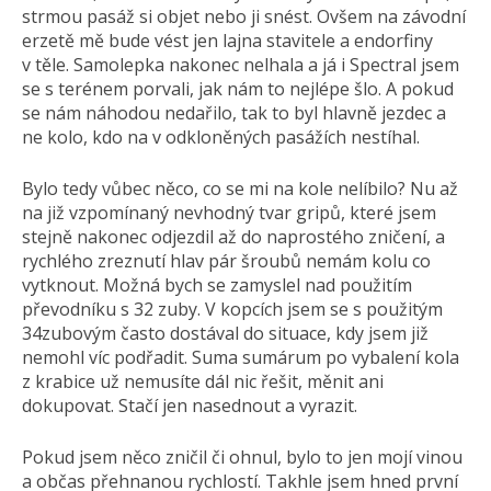
strmou pasáž si objet nebo ji snést. Ovšem na závodní
erzetě mě bude vést jen lajna stavitele a endorfiny
v těle. Samolepka nakonec nelhala a já i Spectral jsem
se s terénem porvali, jak nám to nejlépe šlo. A pokud
se nám náhodou nedařilo, tak to byl hlavně jezdec a
ne kolo, kdo na v odkloněných pasážích nestíhal.
Bylo tedy vůbec něco, co se mi na kole nelíbilo? Nu až
na již vzpomínaný nevhodný tvar gripů, které jsem
stejně nakonec odjezdil až do naprostého zničení, a
rychlého zreznutí hlav pár šroubů nemám kolu co
vytknout. Možná bych se zamyslel nad použitím
převodníku s 32 zuby. V kopcích jsem se s použitým
34zubovým často dostával do situace, kdy jsem již
nemohl víc podřadit. Suma sumárum po vybalení kola
z krabice už nemusíte dál nic řešit, měnit ani
dokupovat. Stačí jen nasednout a vyrazit.
Pokud jsem něco zničil či ohnul, bylo to jen mojí vinou
a občas přehnanou rychlostí. Takhle jsem hned první