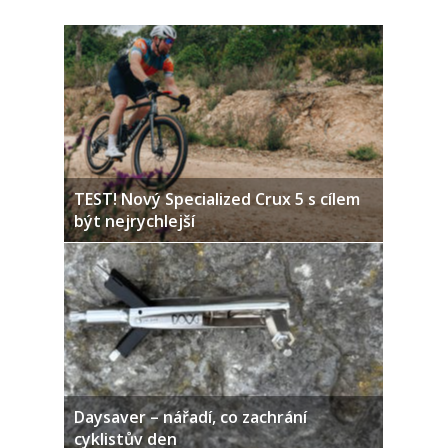
TEST! Nový Specialized Crux 5 s cílem
být nejrychlejší
Daysaver – nářadí, co zachrání
cyklistův den