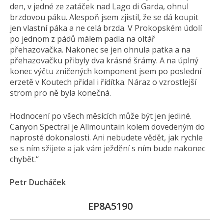
den, v jedné ze zatáček nad Lago di Garda, ohnul
brzdovou páku. Alespoň jsem zjistil, že se dá koupit
jen vlastní páka a ne celá brzda. V Prokopském údolí
po jednom z pádů málem padla na oltář
přehazovačka. Nakonec se jen ohnula patka a na
přehazovačku přibyly dva krásné šrámy. A na úplný
konec výčtu zničených komponent jsem po poslední
erzetě v Koutech přidal i řídítka. Náraz o vzrostlejší
strom pro ně byla konečná.
Hodnocení po všech měsících může být jen jediné.
Canyon Spectral je Allmountain kolem dovedeným do
naprosté dokonalosti. Ani nebudete vědět, jak rychle
se s ním sžijete a jak vám ježdění s ním bude nakonec
chybět.“
Petr Ducháček
EP8A5190