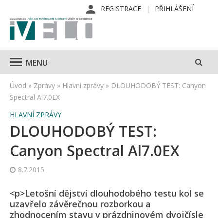
REGISTRACE
PŘIHLÁŠENÍ
MENU
Úvod
»
Zprávy
»
Hlavní zprávy
»
DLOUHODOBÝ TEST: Canyon
Spectral Al7.0EX
HLAVNÍ ZPRÁVY
DLOUHODOBÝ TEST:
Canyon Spectral Al7.0EX
8.7.2015
<p>Letošní dějství dlouhodobého testu kol se
uzavřelo závěrečnou rozborkou a
zhodnocením stavu v prázdninovém dvojčísle