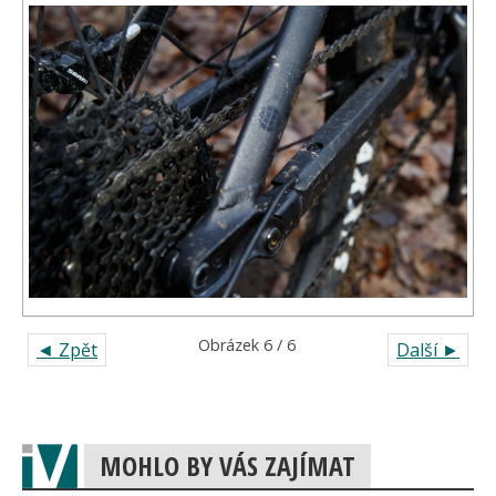
Obrázek 6 / 6
◄ Zpět
Další ►
MOHLO BY VÁS ZAJÍMAT