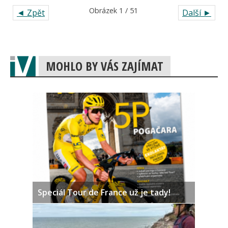
Obrázek 1 / 51
◄ Zpět
Další ►
MOHLO BY VÁS ZAJÍMAT
Speciál Tour de France už je tady!