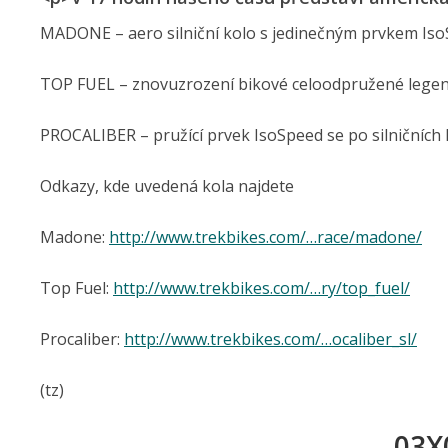
MADONE – aero silniční kolo s jedinečným prvkem IsoS
TOP FUEL – znovuzrození bikové celoodpružené legen
PROCALIBER – pružící prvek IsoSpeed se po silničních 
Odkazy, kde uvedená kola najdete
Madone:
http://www.trekbikes.com/…race/madone/
Top Fuel:
http://www.trekbikes.com/…ry/top_fuel/
Procaliber:
http://www.trekbikes.com/…ocaliber_sl/
(tz)
_03X