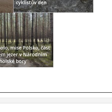
cyklistův den
olo, mise Polsko, část
lem jezer v Národním
holské bory