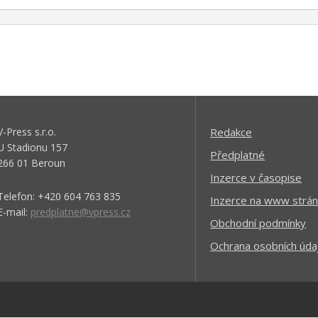
V-Press s.r.o.
Redakce
U Stadionu 157
Předplatné
266 01 Beroun
Inzerce v časopise
Telefon: +420 604 763 835
Inzerce na www strán
E-mail:
predplatne@vpress.cz
Obchodní podmínky
Ochrana osobních úda