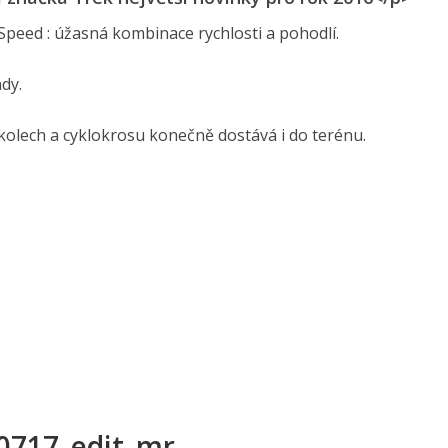
peed : úžasná kombinace rychlosti a pohodlí.
dy.
kolech a cyklokrosu konečně dostává i do terénu.
0717_edit_mr