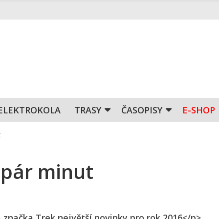
ELEKTROKOLA
TRASY
ČASOPISY
E-SHOP
t
 pár minut
 značka Trek největší novinky pro rok 2016</p>