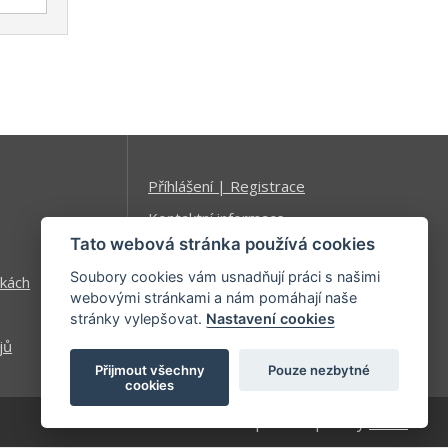
Příhlášení | Registrace
Kontaktní informace
Tato webová stránka používá cookies
Mapa stránek
Soubory cookies vám usnadňují práci s našimi
kách
webovými stránkami a nám pomáhají naše
stránky vylepšovat.
Nastavení cookies
jů
Přijmout všechny
Pouze nezbytné
cookies
| developed by
Kinet