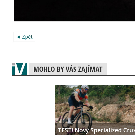
◄ Zpět
MOHLO BY VÁS ZAJÍMAT
TEST! Nový Specialized Crux