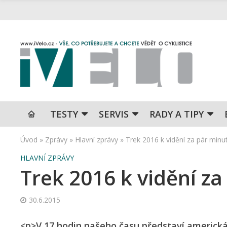
TESTY
SERVIS
RADY A TIPY
Úvod
»
Zprávy
»
Hlavní zprávy
»
Trek 2016 k vidění za pár minu
HLAVNÍ ZPRÁVY
Trek 2016 k vidění za
30.6.2015
<p>V 17 hodin našeho času představí americká