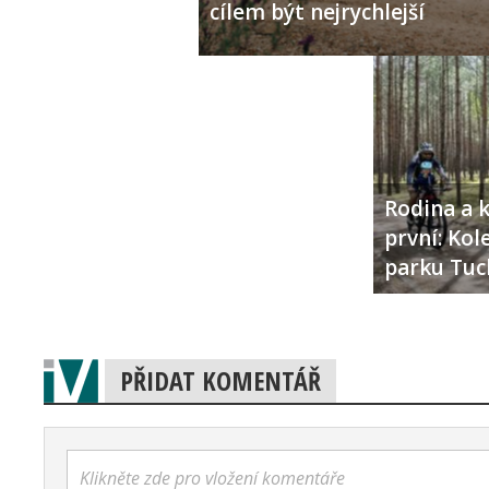
cílem být nejrychlejší
Rodina a k
první: Ko
parku Tuc
PŘIDAT KOMENTÁŘ
Klikněte zde pro vložení komentáře