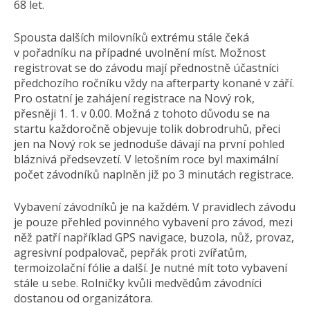
68 let.
Spousta dalších milovníků extrému stále čeká
v pořadníku na případné uvolnění míst. Možnost
registrovat se do závodu mají přednostně účastníci
předchozího ročníku vždy na afterparty konané v září.
Pro ostatní je zahájení registrace na Nový rok,
přesněji 1. 1. v 0.00. Možná z tohoto důvodu se na
startu každoročně objevuje tolik dobrodruhů, přeci
jen na Nový rok se jednoduše dávají na první pohled
bláznivá předsevzetí. V letošním roce byl maximální
počet závodníků naplněn již po 3 minutách registrace.
Vybavení závodníků je na každém. V pravidlech závodu
je pouze přehled povinného vybavení pro závod, mezi
něž patří například GPS navigace, buzola, nůž, provaz,
agresivní podpalovač, pepřák proti zvířatům,
termoizolační fólie a další. Je nutné mít toto vybavení
stále u sebe. Rolničky kvůli medvědům závodníci
dostanou od organizátora.