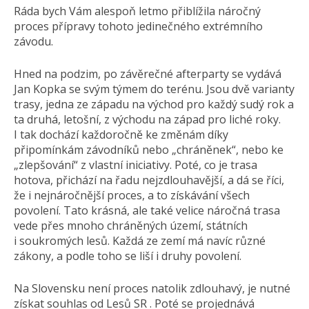
Ráda bych Vám alespoň letmo přiblížila náročný
proces přípravy tohoto jedinečného extrémního
závodu.
Hned na podzim, po závěrečné afterparty se vydává
Jan Kopka se svým týmem do terénu. Jsou dvě varianty
trasy, jedna ze západu na východ pro každý sudý rok a
ta druhá, letošní, z východu na západ pro liché roky.
I tak dochází každoročně ke změnám díky
připomínkám závodníků nebo „chráněnek“, nebo ke
„zlepšování“ z vlastní iniciativy. Poté, co je trasa
hotova, přichází na řadu nejzdlouhavější, a dá se říci,
že i nejnáročnější proces, a to získávání všech
povolení. Tato krásná, ale také velice náročná trasa
vede přes mnoho chráněných území, státních
i soukromých lesů. Každá ze zemí má navíc různé
zákony, a podle toho se liší i druhy povolení.
Na Slovensku není proces natolik zdlouhavý, je nutné
získat souhlas od Lesů SR . Poté se projednává