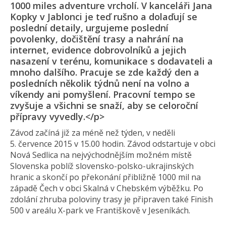
1000 miles adventure vrcholí. V kanceláři Jana
Kopky v Jablonci je teď rušno a dolaďují se
poslední detaily, urgujeme poslední
povolenky, dočištění trasy a nahrání na
internet, evidence dobrovolníků a jejich
nasazení v terénu, komunikace s dodavateli a
mnoho dalšího. Pracuje se zde každý den a
posledních několik týdnů není na volno a
víkendy ani pomyšlení. Pracovní tempo se
zvyšuje a všichni se snaží, aby se celoroční
přípravy vyvedly.</p>
Závod začíná již za méně než týden, v neděli
5. července 2015 v 15.00 hodin. Závod odstartuje v obci
Nová Sedlica na nejvýchodnějším možném místě
Slovenska poblíž slovensko-polsko-ukrajinských
hranic a skončí po překonání přibližně 1000 mil na
západě Čech v obci Skalná v Chebském výběžku. Po
zdolání zhruba poloviny trasy je připraven také Finish
500 v areálu X-park ve Františkově v Jeseníkách.