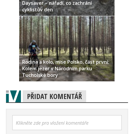
Daysaver – nářadí, co zachrání
cyklistův den
Rodina a kolo, mise Polsko, část první:
Kolem jezer v Národním parku
Tucholské bory
PŘIDAT KOMENTÁŘ
Klikněte zde pro vložení komentáře