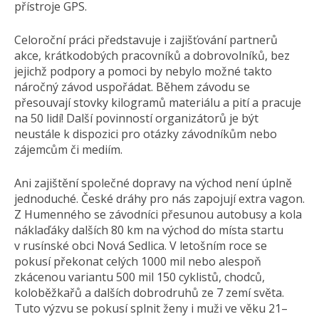
přístroje GPS.
Celoroční práci představuje i zajišťování partnerů
akce, krátkodobých pracovníků a dobrovolníků, bez
jejichž podpory a pomoci by nebylo možné takto
náročný závod uspořádat. Během závodu se
přesouvají stovky kilogramů materiálu a pití a pracuje
na 50 lidí! Další povinností organizátorů je být
neustále k dispozici pro otázky závodníkům nebo
zájemcům či mediím.
Ani zajištění společné dopravy na východ není úplně
jednoduché. České dráhy pro nás zapojují extra vagon.
Z Humenného se závodníci přesunou autobusy a kola
náklaďáky dalších 80 km na východ do místa startu
v rusínské obci Nová Sedlica. V letošním roce se
pokusí překonat celých 1000 mil nebo alespoň
zkácenou variantu 500 mil 150 cyklistů, chodců,
koloběžkařů a dalších dobrodruhů ze 7 zemí světa.
Tuto výzvu se pokusí splnit ženy i muži ve věku 21–