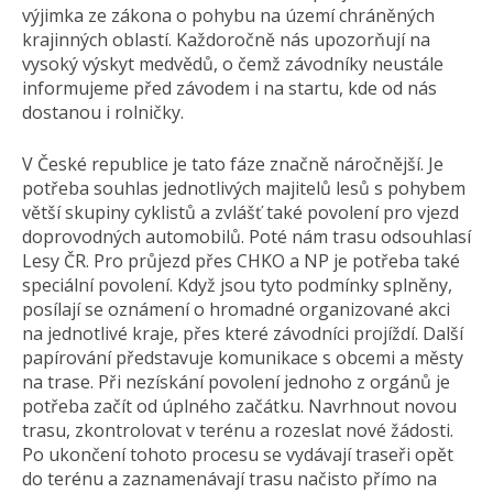
výjimka ze zákona o pohybu na území chráněných
krajinných oblastí. Každoročně nás upozorňují na
vysoký výskyt medvědů, o čemž závodníky neustále
informujeme před závodem i na startu, kde od nás
dostanou i rolničky.
V České republice je tato fáze značně náročnější. Je
potřeba souhlas jednotlivých majitelů lesů s pohybem
větší skupiny cyklistů a zvlášť také povolení pro vjezd
doprovodných automobilů. Poté nám trasu odsouhlasí
Lesy ČR. Pro průjezd přes CHKO a NP je potřeba také
speciální povolení. Když jsou tyto podmínky splněny,
posílají se oznámení o hromadné organizované akci
na jednotlivé kraje, přes které závodníci projíždí. Další
papírování představuje komunikace s obcemi a městy
na trase. Při nezískání povolení jednoho z orgánů je
potřeba začít od úplného začátku. Navrhnout novou
trasu, zkontrolovat v terénu a rozeslat nové žádosti.
Po ukončení tohoto procesu se vydávají traseři opět
do terénu a zaznamenávají trasu načisto přímo na