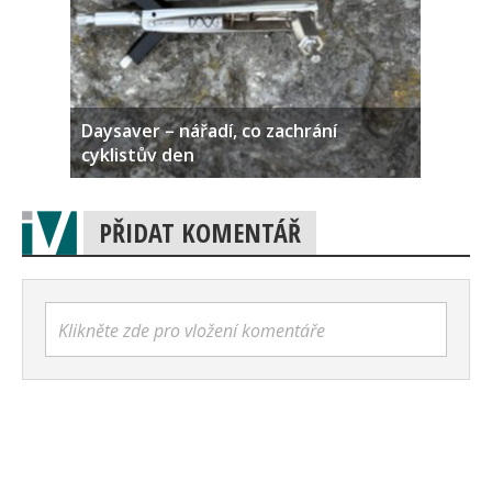
Daysaver – nářadí, co zachrání
cyklistův den
PŘIDAT KOMENTÁŘ
Klikněte zde pro vložení komentáře