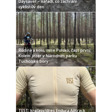
Daysaver – nářadí, co zachrání
cyklistův den
Rodina a kolo, mise Polsko, část první:
Kolem jezer v Národním parku
Tucholské bory
TEST: kraťasy/dres Endura Alltrack