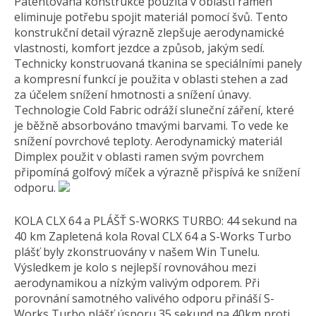
Patentovaná konstrukce použita v oblasti ramen
eliminuje potřebu spojit materiál pomocí švů. Tento
konstrukční detail výrazně zlepšuje aerodynamické
vlastnosti, komfort jezdce a způsob, jakým sedí.
Technicky konstruovaná tkanina se speciálními panely
a kompresní funkcí je použita v oblasti stehen a zad
za účelem snížení hmotnosti a snížení únavy.
Technologie Cold Fabric odráží sluneční záření, které
je běžně absorbováno tmavými barvami. To vede ke
snížení povrchové teploty. Aerodynamický materiál
Dimplex použit v oblasti ramen svým povrchem
připomíná golfový míček a výrazně přispívá ke snížení
odporu.
KOLA CLX 64 a PLÁŠŤ S-WORKS TURBO: 44 sekund na
40 km Zapletená kola Roval CLX 64 a S-Works Turbo
plášť byly zkonstruovány v našem Win Tunelu.
Výsledkem je kolo s nejlepší rovnováhou mezi
aerodynamikou a nízkým valivým odporem. Při
porovnání samotného valivého odporu přináší S-
Works Turbo plášť úsporu 35 sekund na 40km proti