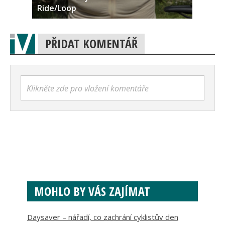
Ride/Loop
PŘIDAT KOMENTÁŘ
Klikněte zde pro vložení komentáře
MOHLO BY VÁS ZAJÍMAT
Daysaver – nářadí, co zachrání cyklistův den