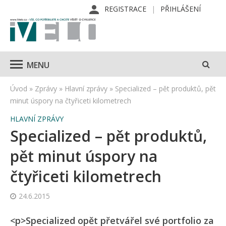
REGISTRACE
PŘIHLÁŠENÍ
MENU
Úvod
»
Zprávy
»
Hlavní zprávy
»
Specialized – pět produktů, pět
minut úspory na čtyřiceti kilometrech
HLAVNÍ ZPRÁVY
Specialized – pět produktů,
pět minut úspory na
čtyřiceti kilometrech
24.6.2015
<p>Specialized opět přetvářel své portfolio za