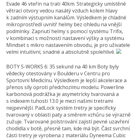
Evade 46 vteřin na trati 40km. Strategicky umístěné
větrací otvory vedou nasátý vzduch kolem hlavy
k zadním výstupním kanálům. Výsledkem je chladné
mikroprostředí uvnitř helmy bez ohledu na vnější
podmínky. Zapnutí helmy s pomocí systému Trifix,
v kombinaci s možností nastavení výšky a systému
Mindset s mikro nastavením obvodu, je pro uživatele
velmi intuitivní, snadné a absolutně spolehlivé.
BOTY S-WORKS 6: 35 sekund na 40 km Boty byly
vědecky otestovány v Boulderu v Centru pro
Sportovní Medicínu. Výsledkem je lepší akcelerace a
přenos síly oproti předchozímu modelu. Powerline
karbonová podrážka je asymetricky tvarovaná a
s indexem tuhosti 13.0 je mezi našimi tretrami
nejpevnější. PadLock systém tretry je specificky
tvarovaný v oblasti paty a směrem vzhůru se výrazně
zužuje. Tvarované polstrování zajistí pevné uzavření
chodidla v botě, přesně tam, kde má být. Část svrchní
části tretry je vyrobena z materiálu Dyneema Cubic