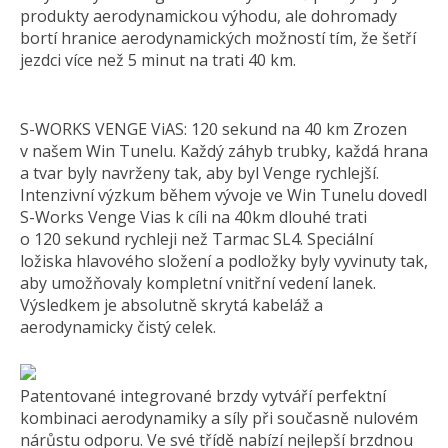
produkty aerodynamickou výhodu, ale dohromady
bortí hranice aerodynamických možností tím, že šetří
jezdci více než 5 minut na trati 40 km.
S-WORKS VENGE ViAS: 120 sekund na 40 km Zrozen
v našem Win Tunelu. Každý záhyb trubky, každá hrana
a tvar byly navrženy tak, aby byl Venge rychlejší.
Intenzivní výzkum během vývoje ve Win Tunelu dovedl
S-Works Venge Vias k cíli na 40km dlouhé trati
o 120 sekund rychleji než Tarmac SL4. Speciální
ložiska hlavového složení a podložky byly vyvinuty tak,
aby umožňovaly kompletní vnitřní vedení lanek.
Výsledkem je absolutně skrytá kabeláž a
aerodynamicky čistý celek.
Patentované integrované brzdy vytváří perfektní
kombinaci aerodynamiky a síly při současně nulovém
nárůstu odporu. Ve své třídě nabízí nejlepší brzdnou