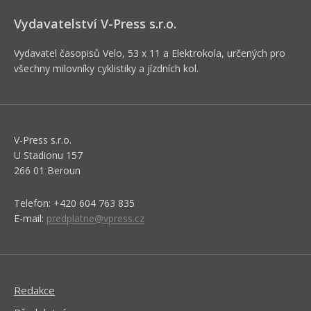
Vydavatelství V-Press s.r.o.
Vydavatel časopisů Velo, 53 x 11 a Elektrokola, určených pro
všechny milovníky cyklistiky a jízdních kol.
V-Press s.r.o.
U Stadionu 157
266 01 Beroun
Telefon: +420 604 763 835
E-mail:
predplatne@vpress.cz
Redakce