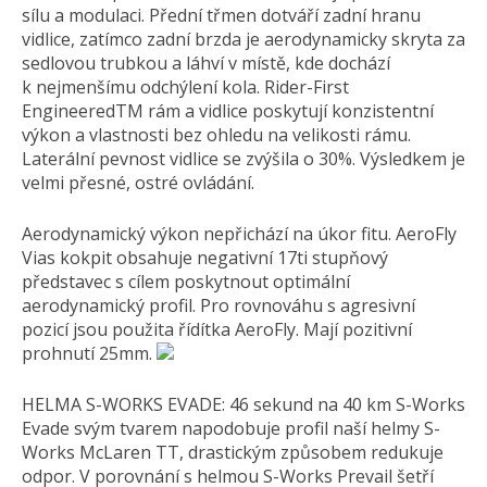
sílu a modulaci. Přední třmen dotváří zadní hranu
vidlice, zatímco zadní brzda je aerodynamicky skryta za
sedlovou trubkou a láhví v místě, kde dochází
k nejmenšímu odchýlení kola. Rider-First
EngineeredTM rám a vidlice poskytují konzistentní
výkon a vlastnosti bez ohledu na velikosti rámu.
Laterální pevnost vidlice se zvýšila o 30%. Výsledkem je
velmi přesné, ostré ovládání.
Aerodynamický výkon nepřichází na úkor fitu. AeroFly
Vias kokpit obsahuje negativní 17ti stupňový
představec s cílem poskytnout optimální
aerodynamický profil. Pro rovnováhu s agresivní
pozicí jsou použita řídítka AeroFly. Mají pozitivní
prohnutí 25mm.
HELMA S-WORKS EVADE: 46 sekund na 40 km S-Works
Evade svým tvarem napodobuje profil naší helmy S-
Works McLaren TT, drastickým způsobem redukuje
odpor. V porovnání s helmou S-Works Prevail šetří