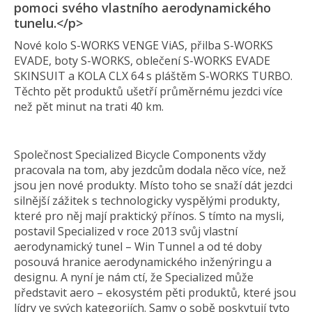
pomoci svého vlastního aerodynamického
tunelu.</p>
Nové kolo S-WORKS VENGE ViAS, přilba S-WORKS
EVADE, boty S-WORKS, oblečení S-WORKS EVADE
SKINSUIT a KOLA CLX 64 s pláštěm S-WORKS TURBO.
Těchto pět produktů ušetří průměrnému jezdci více
než pět minut na trati 40 km.
Společnost Specialized Bicycle Components vždy
pracovala na tom, aby jezdcům dodala něco více, než
jsou jen nové produkty. Místo toho se snaží dát jezdci
silnější zážitek s technologicky vyspělými produkty,
které pro něj mají praktický přínos. S tímto na mysli,
postavil Specialized v roce 2013 svůj vlastní
aerodynamický tunel – Win Tunnel a od té doby
posouvá hranice aerodynamického inženýringu a
designu. A nyní je nám ctí, že Specialized může
představit aero – ekosystém pěti produktů, které jsou
lídry ve svých kategoriích. Samy o sobě poskytují tyto