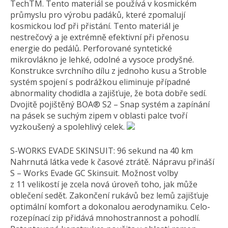
TechTM. Tento materiál se používá v kosmickém
průmyslu pro výrobu padáků, které zpomalují
kosmickou loď při přistání. Tento materiál je
nestrečový a je extrémně efektivní při přenosu
energie do pedálů. Perforované syntetické
mikrovlákno je lehké, odolné a vysoce prodyšné.
Konstrukce svrchního dílu z jednoho kusu a Stroble
systém spojení s podrážkou eliminuje případné
abnormality chodidla a zajišťuje, že bota dobře sedí.
Dvojitě pojištěný BOA® S2 – Snap systém a zapínání
na pásek se suchým zipem v oblasti palce tvoří
vyzkoušený a spolehlivý celek.
S-WORKS EVADE SKINSUIT: 96 sekund na 40 km
Nahrnutá látka vede k časové ztrátě. Nápravu přináší
S – Works Evade GC Skinsuit. Možnost volby
z 11 velikostí je zcela nová úroveň toho, jak může
oblečení sedět. Zakončení rukávů bez lemů zajišťuje
optimální komfort a dokonalou aerodynamiku. Celo-
rozepínací zip přidává mnohostrannost a pohodlí.