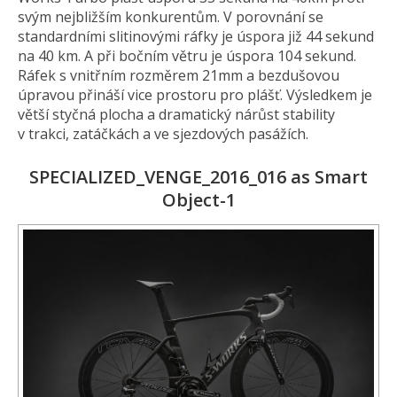
svým nejbližším konkurentům. V porovnání se
standardními slitinovými ráfky je úspora již 44 sekund
na 40 km. A při bočním větru je úspora 104 sekund.
Ráfek s vnitřním rozměrem 21mm a bezdušovou
úpravou přináší vice prostoru pro plášť. Výsledkem je
větší styčná plocha a dramatický nárůst stability
v trakci, zatáčkách a ve sjezdových pasážích.
SPECIALIZED_VENGE_2016_016 as Smart
Object-1