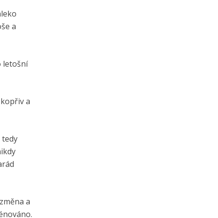
aleko
oše a
 letošní
 kopřiv a
 tedy
nikdy
arád
 změna a
rénováno.