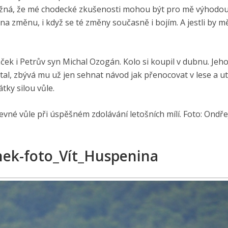
ožná, že mé chodecké zkušenosti mohou být pro mě výhodou
 změnu, i když se té změny současně i bojím. A jestli by m
áček i Petrův syn Michal Ozogán. Kolo si koupil v dubnu. Jeh
ytal, zbývá mu už jen sehnat návod jak přenocovat v lese a ut
tky silou vůle.
né vůle při úspěšném zdolávání letošních mílí. Foto: Ondře
nek-foto_Vít_Huspenina