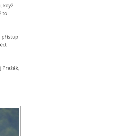
, když
ě to
o přístup
éct
j Pražák,