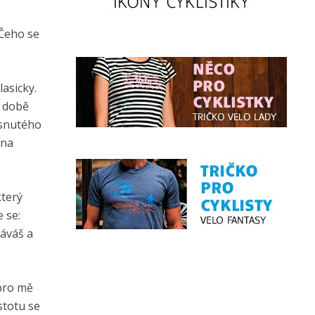
 Čeho se
asicky.
é době
usnutého
 na
který
 se:
áváš a
pro mě
stotu se