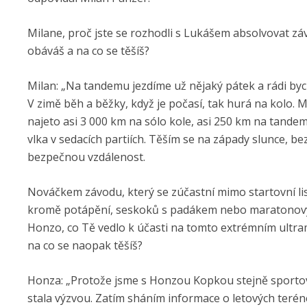
Milane, proč jste se rozhodli s Lukášem absolvovat z
obáváš a na co se těšíš?
Milan: „Na tandemu jezdíme už nějaký pátek a rádi byc
V zimě běh a běžky, když je počasí, tak hurá na kolo.
najeto asi 3 000 km na sólo kole, asi 250 km na tand
vlka v sedacích partiích. Těším se na západy slunce, 
bezpečnou vzdálenost.
Nováčkem závodu, který se zúčastní mimo startovní lis
kromě potápění, seskoků s padákem nebo maratonových 
Honzo, co Tě vedlo k účasti na tomto extrémním ultr
na co se naopak těšíš?
Honza: „Protože jsme s Honzou Kopkou stejně sportov
stala výzvou. Zatím sháním informace o letových teréne