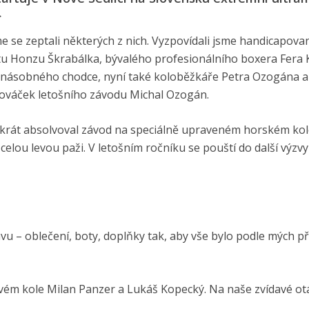
>
sme se zeptali některých z nich. Vyzpovídali jsme handicapov
tu Honzu Škrabálka, bývalého profesionálního boxera Fera 
yřnásobného chodce, nyní také koloběžkáře Petra Ozogána a 
nováček letošního závodu Michal Ozogán.
Dvakrát absolvoval závod na speciálně upraveném horském ko
celou levou paži. V letošním ročníku se pouští do další výzvy
avu – oblečení, boty, doplňky tak, aby vše bylo podle mých p
ovém kole Milan Panzer a Lukáš Kopecký. Na naše zvídavé ot