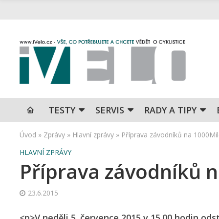
TESTY
SERVIS
RADY A TIPY
Úvod
»
Zprávy
»
Hlavní zprávy
»
Příprava závodníků na 1000Mi
HLAVNÍ ZPRÁVY
Příprava závodníků 
23.6.2015
<p>V neděli 5. července 2015 v 15.00 hodin od