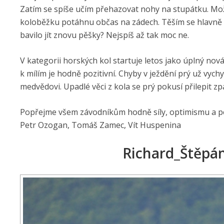
Zatím se spíše učím přehazovat nohy na stupátku. M
koloběžku potáhnu občas na zádech. Těším se hlavně na
bavilo jít znovu pěšky? Nejspíš až tak moc ne.
V kategorii horských kol startuje letos jako úplný nov
k mílím je hodně pozitivní. Chyby v ježdění prý už vych
medvědovi. Upadlé věci z kola se prý pokusí přilepit zpá
Popřejme všem závodníkům hodně síly, optimismu a pev
Petr Ozogan, Tomáš Zamec, Vít Huspenina
Richard_Štěpá