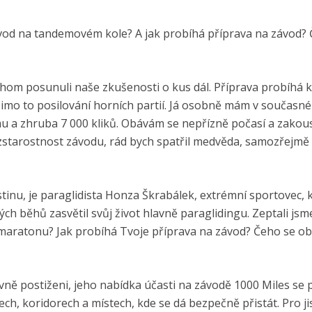
ávod na tandemovém kole? A jak probíhá příprava na závod?
hom posunuli naše zkušenosti o kus dál. Příprava probíhá kl
 Mimo to posilování horních partií. Já osobně mám v současn
emu a zhruba 7 000 kliků. Obávám se nepřízně počasí a zako
bezstarostnost závodu, rád bych spatřil medvěda, samozřejmě
tinu, je paraglidista Honza Škrabálek, extrémní sportovec, 
běhů zasvětil svůj život hlavně paraglidingu. Zeptali jsme
amaratonu? Jak probíhá Tvoje příprava na závod? Čeho se ob
ně postiženi, jeho nabídka účasti na závodě 1000 Miles se 
ch, koridorech a místech, kde se dá bezpečně přistát. Pro ji