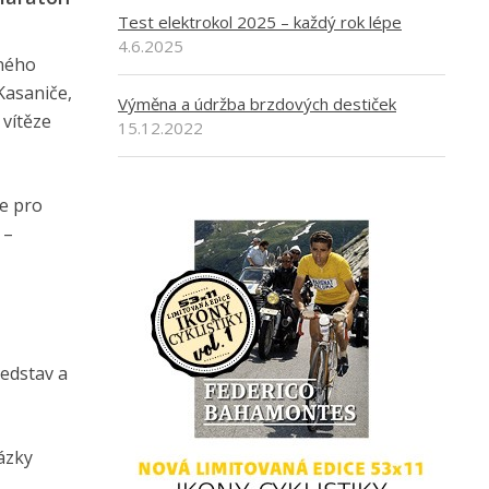
Test elektrokol 2025 – každý rok lépe
4.6.2025
aného
Kasaniče,
Výměna a údržba brzdových destiček
vítěze
15.12.2022
le pro
 –
ředstav a
ázky