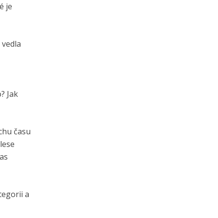
é je
 vedla
? Jak
ochu času
lese
čas
tegorii a