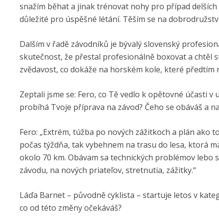
snažím běhat a jinak trénovat nohy pro případ delších
důležité pro úspěšné létání. Těším se na dobrodružství
Dalším v řadě závodníků je bývalý slovenský profesion
skutečnost, že přestal profesionálně boxovat a chtěl s
zvědavost, co dokáže na horském kole, které předtím n
Zeptali jsme se: Fero, co Tě vedlo k opětovné účasti v
probíhá Tvoje příprava na závod? Čeho se obáváš a na
Fero: „Extrém, túžba po nových zážitkoch a plán ako t
počas týždňa, tak vybehnem na trasu do lesa, ktorá má 
okolo 70 km. Obávam sa technických problémov lebo s
závodu, na nových priateľov, stretnutia, zážitky.“
Láďa Barnet – původně cyklista – startuje letos v katego
co od této změny očekáváš?