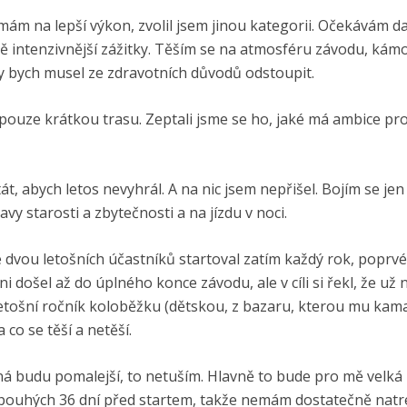
emám na lepší výkon, zvolil jsem jinou kategorii. Očekávám d
ště intenzivnější zážitky. Těším se na atmosféru závodu, kám
dy bych musel ze zdravotních důvodů odstoupit.
l pouze krátkou trasu. Zeptali jsme se ho, jaké má ambice pro
, abych letos nevyhrál. A na nic jsem nepřišel. Bojím se jen
y starosti a zbytečnosti a na jízdu v noci.
 dvou letošních účastníků startoval zatím každý rok, poprvé
i došel až do úplného konce závodu, ale v cíli si řekl, že už 
 letošní ročník koloběžku (dětskou, z bazaru, kterou mu kam
 co se těší a netěší.
ná budu pomalejší, to netuším. Hlavně to bude pro mě velká
dil pouhých 36 dní před startem, takže nemám dostatečně nat