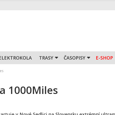
ELEKTROKOLA
TRASY
ČASOPISY
E-SHOP
les
na 1000Miles
startuje v Nové Sedlici na Slovensku extrémní ultr