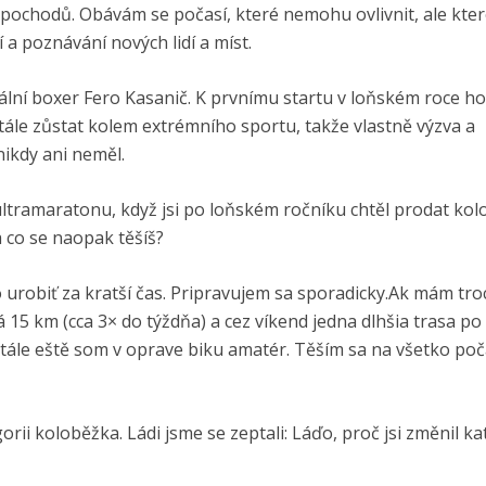
 pochodů. Obávám se počasí, které nemohu ovlivnit, ale kter
 a poznávání nových lidí a míst.
ální boxer Fero Kasanič. K prvnímu startu v loňském roce ho
tále zůstat kolem extrémního sportu, takže vlastně výzva a
ikdy ani neměl.
 ultramaratonu, když jsi po loňském ročníku chtěl prodat kolo
 co se naopak těšíš?
o urobiť za kratší čas. Pripravujem sa sporadicky.Ak mám tr
15 km (cca 3× do týždňa) a cez víkend jedna dlhšia trasa po 
tále eště som v oprave biku amatér. Těším sa na všetko po
rii koloběžka. Ládi jsme se zeptali: Láďo, proč jsi změnil ka