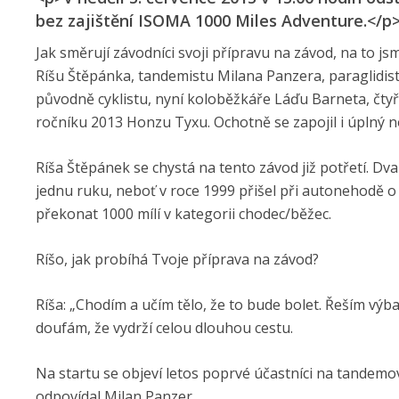
bez zajištění ISOMA 1000 Miles Adventure.</p
Jak směrují závodníci svoji přípravu na závod, na to j
Ríšu Štěpánka, tandemistu Milana Panzera, paraglidis
původně cyklistu, nyní koloběžkáře Láďu Barneta, čt
ročníku 2013 Honzu Tyxu. Ochotně se zapojil i úplný 
Ríša Štěpánek se chystá na tento závod již potřetí. 
jednu ruku, neboť v roce 1999 přišel při autonehodě o 
překonat 1000 mílí v kategorii chodec/běžec.
Ríšo, jak probíhá Tvoje příprava na závod?
Ríša: „Chodím a učím tělo, že to bude bolet. Řeším výb
doufám, že vydrží celou dlouhou cestu.
Na startu se objeví letos poprvé účastníci na tandem
odpovídal Milan Panzer.