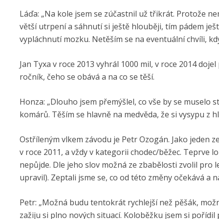
Láďa: „Na kole jsem se zúčastnil už třikrát. Protože n
větší utrpení a sáhnutí si ještě hlouběji, tím pádem je
vypláchnutí mozku. Netěším se na eventuální chvíli, k
Jan Tyxa v roce 2013 vyhrál 1000 mil, v roce 2014 doje
ročník, čeho se obává a na co se těší.
Honza: „Dlouho jsem přemýšlel, co vše by se muselo stát
komárů. Těším se hlavně na medvěda, že si vysypu z hlav
Ostříleným vlkem závodu je Petr Ozogán. Jako jeden ze
v roce 2011, a vždy v kategorii chodec/běžec. Teprve lon
nepůjde. Dle jeho slov možná ze zbabělosti zvolil pro
upravil). Zeptali jsme se, co od této změny očekává a na
Petr: „Možná budu tentokrát rychlejší než pěšák, mož
zažiju si plno nových situací. Koloběžku jsem si poří