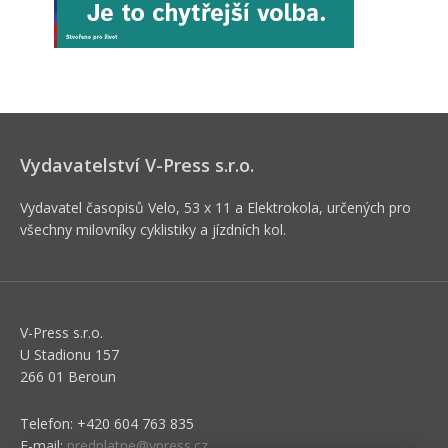
Vydavatelství V-Press s.r.o.
Vydavatel časopisů Velo, 53 x 11 a Elektrokola, určených pro
všechny milovníky cyklistiky a jízdních kol.
V-Press s.r.o.
U Stadionu 157
266 01 Beroun
Telefon: +420 604 763 835
E-mail:
predplatne@vpress.cz