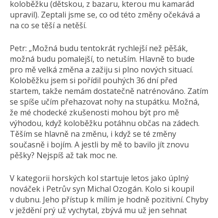
koloběžku (dětskou, z bazaru, kterou mu kamarád
upravil). Zeptali jsme se, co od této změny očekává a
na co se těší a netěší.
Petr: „Možná budu tentokrát rychlejší než pěšák,
možná budu pomalejší, to netuším. Hlavně to bude
pro mě velká změna a zažiju si plno nových situací.
Koloběžku jsem si pořídil pouhých 36 dní před
startem, takže nemám dostatečně natrénováno. Zatím
se spíše učím přehazovat nohy na stupátku. Možná,
že mé chodecké zkušenosti mohou být pro mě
výhodou, když koloběžku potáhnu občas na zádech.
Těším se hlavně na změnu, i když se té změny
současně i bojím. A jestli by mě to bavilo jít znovu
pěšky? Nejspíš až tak moc ne.
V kategorii horských kol startuje letos jako úplný
nováček i Petrův syn Michal Ozogán. Kolo si koupil
v dubnu. Jeho přístup k mílím je hodně pozitivní. Chyby
v ježdění prý už vychytal, zbývá mu už jen sehnat