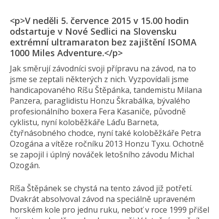
<p>V neděli 5. července 2015 v 15.00 hodin
odstartuje v Nové Sedlici na Slovensku
extrémní ultramaraton bez zajištění ISOMA
1000 Miles Adventure.</p>
Jak směrují závodníci svoji přípravu na závod, na to
jsme se zeptali některých z nich. Vyzpovídali jsme
handicapovaného Ríšu Štěpánka, tandemistu Milana
Panzera, paraglidistu Honzu Škrabálka, bývalého
profesionálního boxera Fera Kasaniče, původně
cyklistu, nyní koloběžkáře Láďu Barneta,
čtyřnásobného chodce, nyní také koloběžkáře Petra
Ozogána a vítěze ročníku 2013 Honzu Tyxu. Ochotně
se zapojil i úplný nováček letošního závodu Michal
Ozogán.
Ríša Štěpánek se chystá na tento závod již potřetí.
Dvakrát absolvoval závod na speciálně upraveném
horském kole pro jednu ruku, neboť v roce 1999 přišel