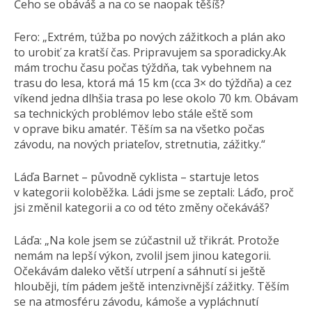
Čeho se obáváš a na co se naopak těšíš?
Fero: „Extrém, túžba po nových zážitkoch a plán ako
to urobiť za kratší čas. Pripravujem sa sporadicky.Ak
mám trochu času počas týždňa, tak vybehnem na
trasu do lesa, ktorá má 15 km (cca 3× do týždňa) a cez
víkend jedna dlhšia trasa po lese okolo 70 km. Obávam
sa technických problémov lebo stále eště som
v oprave biku amatér. Těším sa na všetko počas
závodu, na nových priateľov, stretnutia, zážitky.“
Láďa Barnet – původně cyklista – startuje letos
v kategorii koloběžka. Ládi jsme se zeptali: Láďo, proč
jsi změnil kategorii a co od této změny očekáváš?
Láďa: „Na kole jsem se zúčastnil už třikrát. Protože
nemám na lepší výkon, zvolil jsem jinou kategorii.
Očekávám daleko větší utrpení a sáhnutí si ještě
hlouběji, tím pádem ještě intenzivnější zážitky. Těším
se na atmosféru závodu, kámoše a vypláchnutí