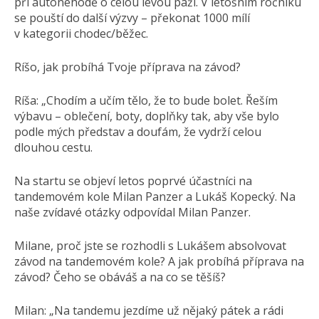
při autonehodě o celou levou paži. V letošním ročníku
se pouští do další výzvy – překonat 1000 mílí
v kategorii chodec/běžec.
Ríšo, jak probíhá Tvoje příprava na závod?
Ríša: „Chodím a učím tělo, že to bude bolet. Řeším
výbavu – oblečení, boty, doplňky tak, aby vše bylo
podle mých představ a doufám, že vydrží celou
dlouhou cestu.
Na startu se objeví letos poprvé účastníci na
tandemovém kole Milan Panzer a Lukáš Kopecký. Na
naše zvídavé otázky odpovídal Milan Panzer.
Milane, proč jste se rozhodli s Lukášem absolvovat
závod na tandemovém kole? A jak probíhá příprava na
závod? Čeho se obáváš a na co se těšíš?
Milan: „Na tandemu jezdíme už nějaký pátek a rádi