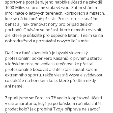
sportovně postiženi, jeho nabídka účasti na závodě
1000 Miles se pro mě stala výzvou. Zatím sháním
informace o letových terénech, koridorech a místech,
kde se dá bezpečně přistát. Pro jistotu se snažím
běhat a jinak trénovat nohy pro případ delších
pochodů. Obávám se počasí, které nemohu ovlivnit,
ale které je důležité pro úspěšné létání. Těším se na
dobrodružství a poznávání nových lidí a míst.
Dalším v řadě závodníků je bývalý slovenský
profesionální boxer Fero Kasanič. K prvnímu startu
v loňském roce ho vedla skutečnost, že přestal
profesionálně boxovat a chtěl stále zůstat kolem
extrémního sportu, takže vlastně výzva a zvědavost,
co dokáže na horském kole, které předtím nikdy
ani neměl.
Zeptali jsme se: Fero, co Tě vedlo k opětovné účasti
v ultramaratonu, když jsi po loňském ročníku chtěl
prodat kolo? Jak probíhá Tvoje příprava na závod?