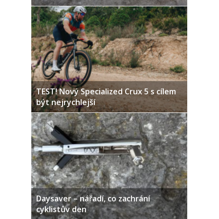
TEST! Nový Specialized Crux 5 s cílem
být nejrychlejší
Daysaver – nářadí, co zachrání
cyklistův den