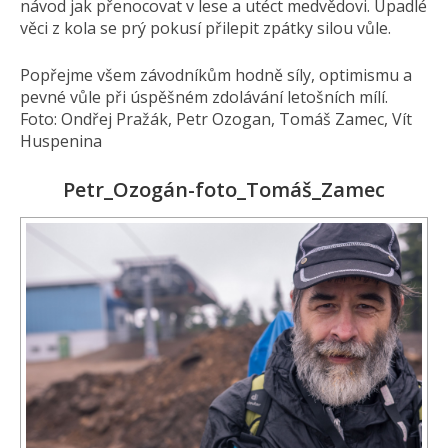
návod jak přenocovat v lese a utéct medvědovi. Upadlé
věci z kola se prý pokusí přilepit zpátky silou vůle.
Popřejme všem závodníkům hodně síly, optimismu a
pevné vůle při úspěšném zdolávání letošních mílí.
Foto: Ondřej Pražák, Petr Ozogan, Tomáš Zamec, Vít
Huspenina
Petr_Ozogán-foto_Tomáš_Zamec