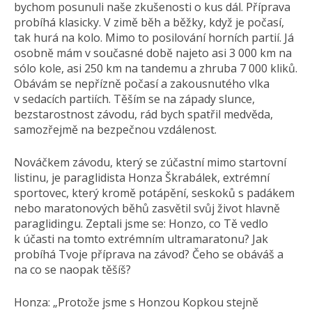
bychom posunuli naše zkušenosti o kus dál. Příprava
probíhá klasicky. V zimě běh a běžky, když je počasí,
tak hurá na kolo. Mimo to posilování horních partií. Já
osobně mám v současné době najeto asi 3 000 km na
sólo kole, asi 250 km na tandemu a zhruba 7 000 kliků.
Obávám se nepřízně počasí a zakousnutého vlka
v sedacích partiích. Těším se na západy slunce,
bezstarostnost závodu, rád bych spatřil medvěda,
samozřejmě na bezpečnou vzdálenost.
Nováčkem závodu, který se zúčastní mimo startovní
listinu, je paraglidista Honza Škrabálek, extrémní
sportovec, který kromě potápění, seskoků s padákem
nebo maratonových běhů zasvětil svůj život hlavně
paraglidingu. Zeptali jsme se: Honzo, co Tě vedlo
k účasti na tomto extrémním ultramaratonu? Jak
probíhá Tvoje příprava na závod? Čeho se obáváš a
na co se naopak těšíš?
Honza: „Protože jsme s Honzou Kopkou stejně