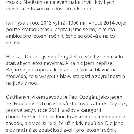
mozku. Netěším se na eventuální chvíli, kdy bych
musel ze zdravotních důvodů odstoupit.
Jan Tyxa v roce 2013 vyhrál 1000 mil, v roce 2014 dojel
pouze krátkou trasu. Zeptali jsme se ho, jaké má
ambice pro letošní ročník, čeho se obává a na co
se těší.
Honza: „Dlouho jsem přemýšlel, co vše by se muselo
stát, abych letos nevyhrál. A na nic jsem nepřišel.
Bojím se jen kopřiv a komárů. Těším se hlavně na
medvěda, že si vysypu z hlavy starosti a zbytečnosti a
na jízdu v noci.
Ostříleným vlkem závodu je Petr Ozogán. Jako jeden
ze dvou letošních účastníků startoval zatím každý rok,
poprvé tedy v roce 2011, a vždy v kategorii
chodec/běžec. Teprve loni došel až do úplného konce
závodu, ale v cíli si řekl, že už nikdy nepůjde. Dle jeho
slov možná ze zbabělosti zvolil pro letošní ročník