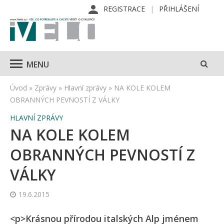
REGISTRACE
PŘIHLÁŠENÍ
MENU
Úvod
»
Zprávy
»
Hlavní zprávy
»
NA KOLE KOLEM
OBRANNÝCH PEVNOSTÍ Z VÁLKY
HLAVNÍ ZPRÁVY
NA KOLE KOLEM
OBRANNÝCH PEVNOSTÍ Z
VÁLKY
19.6.2015
<p>Krásnou přírodou italských Alp jménem