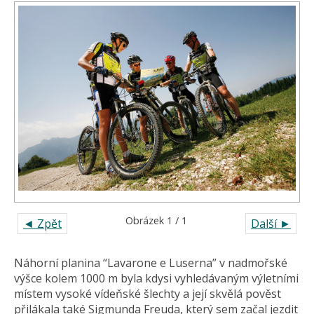
Obrázek 1 / 1
◄ Zpět
Další ►
Náhorní planina “Lavarone e Luserna” v nadmořské
výšce kolem 1000 m byla kdysi vyhledávaným výletními
místem vysoké vídeňské šlechty a její skvělá pověst
přilákala také Sigmunda Freuda, který sem začal jezdit