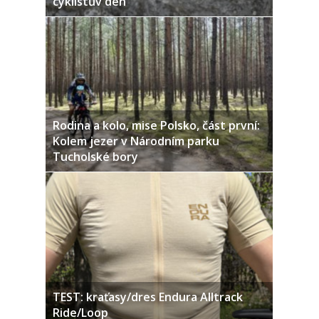
cyklistův den
Rodina a kolo, mise Polsko, část první:
Kolem jezer v Národním parku
Tucholské bory
TEST: kraťasy/dres Endura Alltrack
Ride/Loop