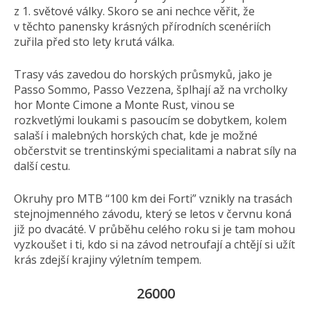
z 1. světové války. Skoro se ani nechce věřit, že
v těchto panensky krásných přírodních scenériích
zuřila před sto lety krutá válka.
Trasy vás zavedou do horských průsmyků, jako je
Passo Sommo, Passo Vezzena, šplhají až na vrcholky
hor Monte Cimone a Monte Rust, vinou se
rozkvetlými loukami s pasoucím se dobytkem, kolem
salaší i malebných horských chat, kde je možné
občerstvit se trentinskými specialitami a nabrat síly na
další cestu.
Okruhy pro MTB “100 km dei Forti” vznikly na trasách
stejnojmenného závodu, který se letos v červnu koná
již po dvacáté. V průběhu celého roku si je tam mohou
vyzkoušet i ti, kdo si na závod netroufají a chtějí si užít
krás zdejší krajiny výletním tempem.
26000