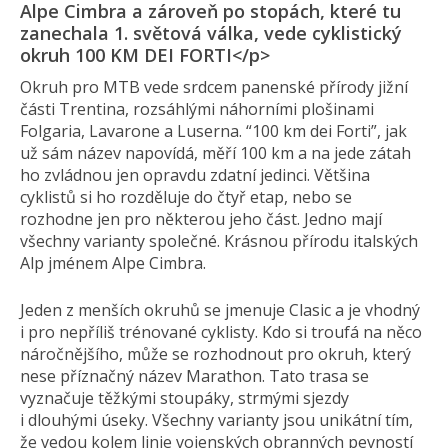
Alpe Cimbra a zároveň po stopách, které tu
zanechala 1. světová válka, vede cyklistický
okruh 100 KM DEI FORTI</p>
Okruh pro MTB vede srdcem panenské přírody jižní
části Trentina, rozsáhlými náhorními plošinami
Folgaria, Lavarone a Luserna. “100 km dei Forti”, jak
už sám název napovídá, měří 100 km a na jede zátah
ho zvládnou jen opravdu zdatní jedinci. Většina
cyklistů si ho rozděluje do čtyř etap, nebo se
rozhodne jen pro některou jeho část. Jedno mají
všechny varianty společné. Krásnou přírodu italských
Alp jménem Alpe Cimbra.
Jeden z menších okruhů se jmenuje Clasic a je vhodný
i pro nepříliš trénované cyklisty. Kdo si troufá na něco
náročnějšího, může se rozhodnout pro okruh, který
nese příznačný název Marathon. Tato trasa se
vyznačuje těžkými stoupáky, strmými sjezdy
i dlouhými úseky. Všechny varianty jsou unikátní tím,
že vedou kolem linie vojenských obranných pevností