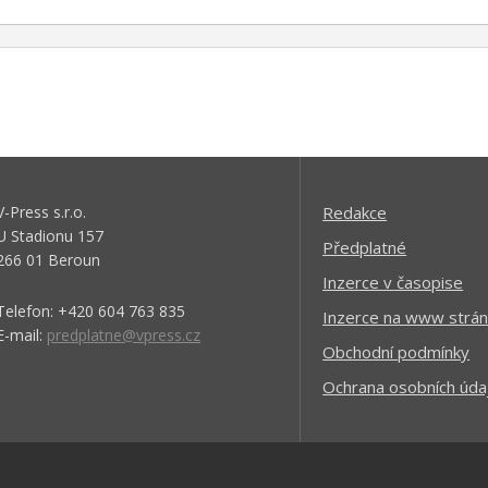
V-Press s.r.o.
Redakce
U Stadionu 157
Předplatné
266 01 Beroun
Inzerce v časopise
Telefon: +420 604 763 835
Inzerce na www strán
E-mail:
predplatne@vpress.cz
Obchodní podmínky
Ochrana osobních úda