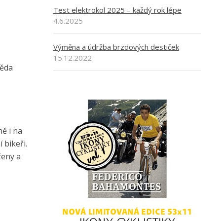
Test elektrokol 2025 – každý rok lépe
4.6.2025
Výměna a údržba brzdových destiček
15.12.2022
věda
ě i na
 bikeři.
čeny a