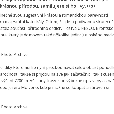
ásnou přírodou, zamilujete si ho i vy.</p>
edinečné svou sugestivní krásou a romantickou barevností
ko majestátní katedrály. O tom, že jde o podívanou skutečně
 stala součástí přírodního dědictví lidstva UNESCO. Brentské
enta, který je domovem také několika jedinců alpského med
 Photo Archive
ke, díky kterému lze nyní prozkoumávat celou oblast pohodln
áročností, takže si přijdou na své jak začátečníci, tak zkušení
výšení 7700 m. Všechny trasy jsou výborně upraveny a zna
ebo jezera Molveno, kde je možné se koupat a zároveň si
 Photo Archive