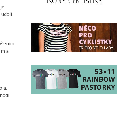
je
údolí.
výšením
 m a
ola,
hodlí