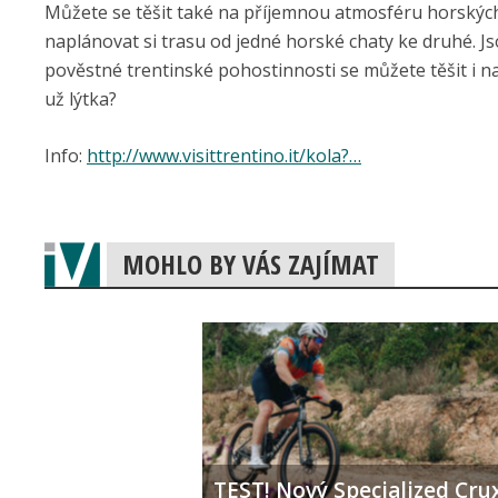
Můžete se těšit také na příjemnou atmosféru horských
naplánovat si trasu od jedné horské chaty ke druhé. 
pověstné trentinské pohostinnosti se můžete těšit i na
už lýtka?
Info:
http://www.visittrentino.it/kola?…
MOHLO BY VÁS ZAJÍMAT
TEST! Nový Specialized Crux