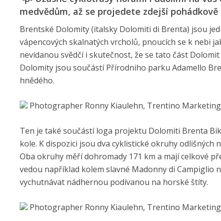
medvědům, až se projedete zdejší pohádkově kr
Brentské Dolomity (italsky Dolomiti di Brenta) jsou j
vápencových skalnatých vrcholů, pnoucích se k nebi ja
nevídanou svědčí i skutečnost, že se tato část Dolomit
Dolomity jsou součástí Přírodniho parku Adamello Br
hnědého.
Photographer Ronny Kiaulehn, Trentino Marketing
Ten je také součástí loga projektu Dolomiti Brenta Bi
kole. K dispozici jsou dva cyklistické okruhy odlišných n
Oba okruhy měří dohromady 171 km a mají celkové pře
vedou například kolem slavné Madonny di Campiglio n
vychutnávat nádhernou podívanou na horské štíty.
Photographer Ronny Kiaulehn, Trentino Marketing