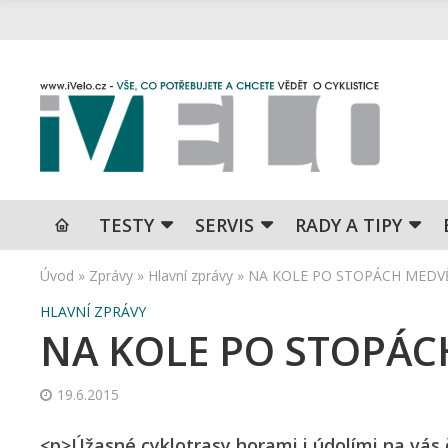
TESTY
SERVIS
RADY A TIPY
Úvod
»
Zprávy
»
Hlavní zprávy
»
NA KOLE PO STOPÁCH MEDV
HLAVNÍ ZPRÁVY
NA KOLE PO STOPÁ
19.6.2015
<p>Úžasné cyklotrasy horami i údolími na vás č