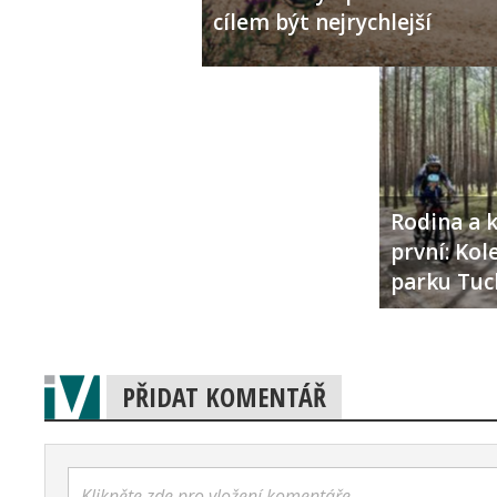
cílem být nejrychlejší
Rodina a k
první: Ko
parku Tuc
PŘIDAT KOMENTÁŘ
Klikněte zde pro vložení komentáře