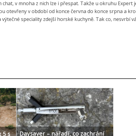
 chat, v mnoha z nich lze i přespat. Takže u okruhu Expert 
Jsou otevřeny v období od konce června do konce srpna a kr
 výtečné speciality zdejší horské kuchyně. Tak co, nesvrbí v
Daysaver – nářadí, co zachrání
 5 s