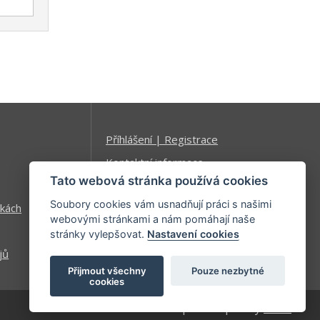
Příhlášení | Registrace
Kontaktní informace
Tato webová stránka používá cookies
Mapa stránek
Soubory cookies vám usnadňují práci s našimi
kách
webovými stránkami a nám pomáhají naše
stránky vylepšovat.
Nastavení cookies
jů
Přijmout všechny
Pouze nezbytné
cookies
| developed by
Kinet