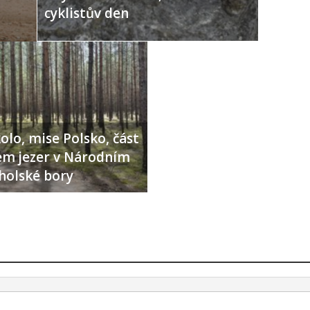
cyklistův den
olo, mise Polsko, část
lem jezer v Národním
holské bory