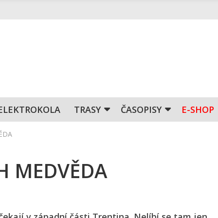
ELEKTROKOLA
TRASY
ČASOPISY
E-SHOP
ĚDA
CH MEDVĚDA
ekají v západní části Trentina. Nelíbí se tam jen