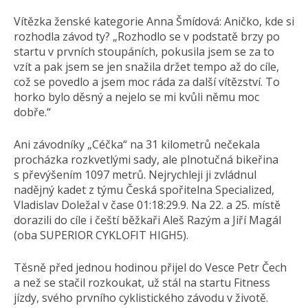
Vítězka ženské kategorie Anna Šmídová: Aničko, kde si
rozhodla závod ty? „Rozhodlo se v podstatě brzy po
startu v prvních stoupáních, pokusila jsem se za to
vzít a pak jsem se jen snažila držet tempo až do cíle,
což se povedlo a jsem moc ráda za další vítězství. To
horko bylo děsný a nejelo se mi kvůli němu moc
dobře.“
Ani závodníky „Céčka“ na 31 kilometrů nečekala
procházka rozkvetlými sady, ale plnotučná bikeřina
s převýšením 1097 metrů. Nejrychleji ji zvládnul
nadějný kadet z týmu Česká spořitelna Specialized,
Vladislav Doležal v čase 01:18:29.9. Na 22. a 25. místě
dorazili do cíle i čeští běžkaři Aleš Razým a Jiří Magál
(oba SUPERIOR CYKLOFIT HIGH5).
Těsně před jednou hodinou přijel do Vesce Petr Čech
a než se stačil rozkoukat, už stál na startu Fitness
jízdy, svého prvního cyklistického závodu v životě.