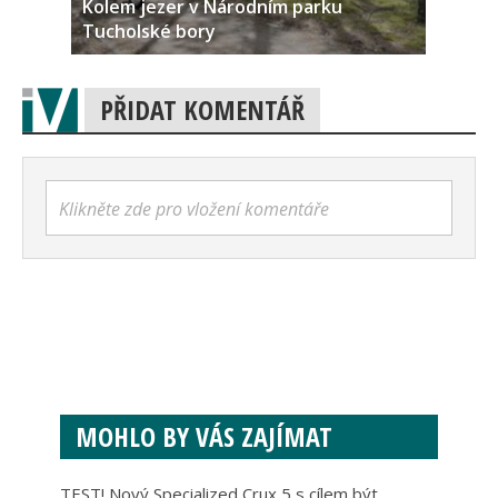
Kolem jezer v Národním parku
Tucholské bory
PŘIDAT KOMENTÁŘ
Klikněte zde pro vložení komentáře
MOHLO BY VÁS ZAJÍMAT
TEST! Nový Specialized Crux 5 s cílem být