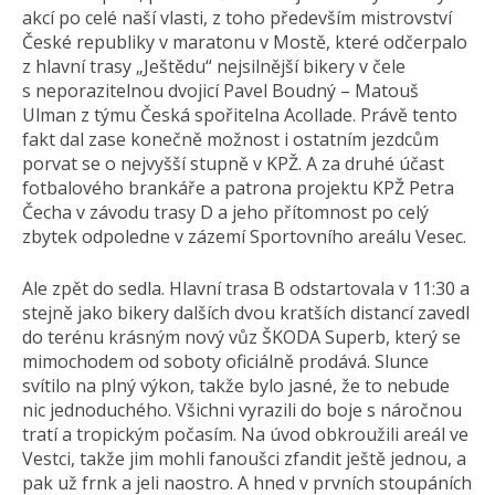
akcí po celé naší vlasti, z toho především mistrovství
České republiky v maratonu v Mostě, které odčerpalo
z hlavní trasy „Ještědu“ nejsilnější bikery v čele
s neporazitelnou dvojicí Pavel Boudný – Matouš
Ulman z týmu Česká spořitelna Acollade. Právě tento
fakt dal zase konečně možnost i ostatním jezdcům
porvat se o nejvyšší stupně v KPŽ. A za druhé účast
fotbalového brankáře a patrona projektu KPŽ Petra
Čecha v závodu trasy D a jeho přítomnost po celý
zbytek odpoledne v zázemí Sportovního areálu Vesec.
Ale zpět do sedla. Hlavní trasa B odstartovala v 11:30 a
stejně jako bikery dalších dvou kratších distancí zavedl
do terénu krásným nový vůz ŠKODA Superb, který se
mimochodem od soboty oficiálně prodává. Slunce
svítilo na plný výkon, takže bylo jasné, že to nebude
nic jednoduchého. Všichni vyrazili do boje s náročnou
tratí a tropickým počasím. Na úvod obkroužili areál ve
Vestci, takže jim mohli fanoušci zfandit ještě jednou, a
pak už frnk a jeli naostro. A hned v prvních stoupáních