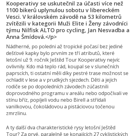
Kooperativy se uskutečnil za účasti více než
1100 bikerů uplynulou sobotu v libereckém
Vesci. V královském závodě na 53 kilometrů
zvítězili v kategorii Muži Elite i Ženy závodníci
týmu Nilfisk ALTO pro cycling, Jan Nesvadba a
Anna Šmídová.</p>
Nádherné, po poledni až tropické počasí bez jediné
dešťové kapky bylo prvním ze tří atributů, které
letošní už 9. ročník Ještěd Tour Kooperativy nejvíc
ovlivnily. Kdo má teplo rád, koupal se v slunečních
paprscích, ti ostatní měli díky pestré trase možnost se
ochladit v lese a v prudkých sjezdech. Děti a jejich
rodiče se po dopoledních závodech zúčastnili
doprovodného programu v areálu nebo odpočívali ve
stínu bříz, popíjeli vodu nebo Birell a střídali
vanilkovou, čokoládovou a pistáciovou točenou
zmrzlinu.
A ty další dva charakteristické rysy letošní Ještěd
Tour? Za prvé, paralelně se konajících 27 cyklistických