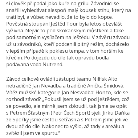
si člověk připadal jako kuře na grilu. Závodníci se
snažili vyhledávat alespoň malý kousek stínu, který na
trati byl, a vůbec nevadilo, že to bylo do kopce.
Pověstná stoupání Ještěd Tour byla letos obzvlášť
výživná. Nejvíc to pod skokanským můstkem a také
pod samotným vysílačem na Ještědu. V závěru závodu
už u závodníků, kteří podcenili pitný režim, docházelo
v lepším případě k poklesu tempa, v tom horším ke
křečím. Po dojezdu do cíle tak opravdu bodla
podávaná voda Nutrend.
Závod celkově ovládli zástupci teamu Nilfisk Alto,
netradičně Jan Nevadba a tradičně Anička Šmidová.
Vítěz mužské kategorie Jan Nesvadba: Honzo, kde se
rozhodl závod? „Pokusil jsem se už pod Ještědem, což
se povedlo, ale mírně jsem zbloudil, tak jsme se opět
s Petrem Šťastným (Petr Čech Sport) sjeli. Jirku Daňka
ze Spořky jsme cestou setřásli a s Petrem jsme jeli ve
dvou až do cíle. Nakonec to vyšlo, až tady v areálu a
zvítězil jsem ve spurtu.“