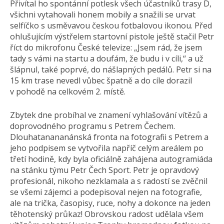
Přivítal ho spontánní potlesk všech účastníků trasy D,
všichni vytahovali honem mobily a snažili se urvat
selfíčko s usměvavou českou fotbalovou ikonou. Před
ohlušujícím výstřelem startovní pistole ještě stačil Petr
říct do mikrofonu České televize: „Jsem rád, že jsem
tady s vámi na startu a doufám, že budu i v cíli,“ a už
šlápnul, také poprvé, do nášlapných pedálů. Petr si na
15 km trase nevedl vůbec špatně a do cíle dorazil
v pohodě na celkovém 2. místě.
Zbytek dne probíhal ve znamení vyhlašování vítězů a
doprovodného programu s Petrem Čechem.
Dlouhatanananánská fronta na fotografii s Petrem a
jeho podpisem se vytvořila napříč celým areálem po
třetí hodině, kdy byla oficiálně zahájena autogramiáda
na stánku týmu Petr Čech Sport. Petr je opravdový
profesionál, nikoho nezklamala a s radostí se zvěčnil
se všemi zájemci a podepisoval nejen na fotografie,
ale na trička, časopisy, ruce, nohy a dokonce na jeden
těhotenský průkaz! Obrovskou radost udělala všem