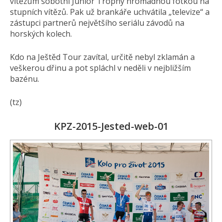
vítězům sobotní Junior Trophy hromadnou fotkou na
stupních vítězů. Pak už brankáře uchvátila „televize“ a
zástupci partnerů největšího seriálu závodů na
horských kolech.
Kdo na Ještěd Tour zavítal, určitě nebyl zklamán a
veškerou dřinu a pot spláchl v neděli v nejbližším
bazénu.
(tz)
KPZ-2015-Jested-web-01