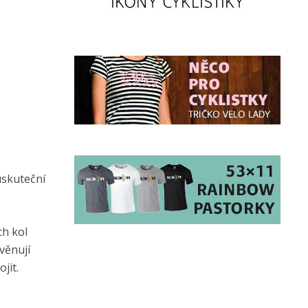
uskuteční
ch kol
věnují
jit.