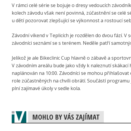
V rámci celé série se bojuje o dresy vedoucích závodní
kolech závodu však není povinná, zúčastnění se celé sér
u dětí pozorovat zlepšující se výkonnost a rostoucí se
Závodní víkend v Teplicích je rozdělen do dvou fází. V 
závodníci seznámí se s terénem. Neděle patří samotn
Jelikož je ale Bikeclinic Cup hlavně o zábavě a sport
V závodním areálu bude jako vždy k naleznutí skákací 
naplánován na 10:00. Závodníci se mohou přihlašovat o
role zúčastněných na chvíli obrátí. Součástí programu 
plní zajímavé úkoly v sedle kola.
MOHLO BY VÁS ZAJÍMAT