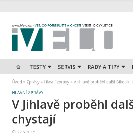
TESTY
SERVIS
RADY A TIPY
Úvod
»
Zprávy
»
Hlavní zprávy
»
V Jihlavě proběhl další Bikeclini
HLAVNÍ ZPRÁVY
V Jihlavě proběhl dalš
chystají
27.5.2015