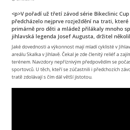
<p>V pořadí už třetí závod série Bikeclinic Cup
předcházelo nejprve rozježdění na trati, které
primárně pro děti a mládež přilákaly mnoho s
jihlavská legenda Josef Augusta, držitel několi
Jaké dovednosti a výkonnost mají mladí cyklisté v Jihla
areálu Skalka v Jihlavě. Čekal je zde členitý reliéf a zaj
terénem. Navzdory nepříznivým předpovědím se počasí
sportovců. U těch, kteří se zúčastnili i předchozích záv
tratě zdolávají s čím dál větší jistotou.