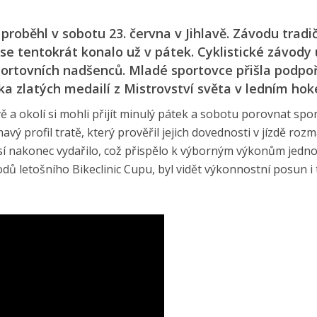
 proběhl v sobotu 23. června v Jihlavě. Závodu tradi
 se tentokrát konalo už v pátek. Cyklistické závody
portovních nadšenců. Mladé sportovce přišla podpoř
ka zlatých medailí z Mistrovství světa v ledním hoke
vě a okolí si mohli přijít minulý pátek a sobotu porovnat spo
ímavý profil tratě, který prověřil jejich dovednosti v jízdě ro
 nakonec vydařilo, což přispělo k výborným výkonům jedno
odů letošního Bikeclinic Cupu, byl vidět výkonnostní posun i 