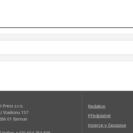
V-Press s.r.o.
Redakce
U Stadionu 157
Předplatné
266 01 Beroun
Inzerce v časopise
Telefon: +420 604 763 835