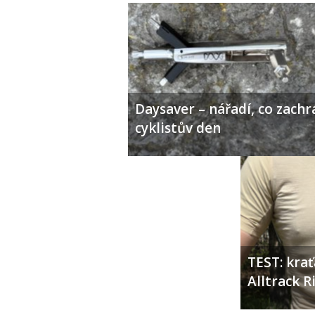
Daysaver – nářadí, co zachr
cyklistův den
TEST: kra
Alltrack 