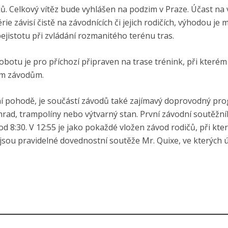
ků. Celkový vítěz bude vyhlášen na podzim v Praze. Účast na
ie závisí čistě na závodnících či jejich rodičích, výhodou je
bejistotu při zvládání rozmanitého terénu tras.
sobotu je pro příchozí připraven na trase trénink, při kterém
ým závodům.
ovní pohodě, je součástí závodů také zajímavý doprovodný pr
hrad, trampolíny nebo výtvarný stan. První závodní soutěžní
d 8:30. V 12:55 je jako pokaždé vložen závod rodičů, při kte
jsou pravidelné dovednostní soutěže Mr. Quixe, ve kterých ú