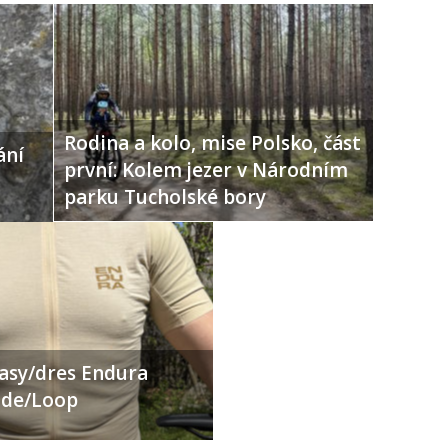
Rodina a kolo, mise Polsko, část
ání
první: Kolem jezer v Národním
parku Tucholské bory
ťasy/dres Endura
Ride/Loop