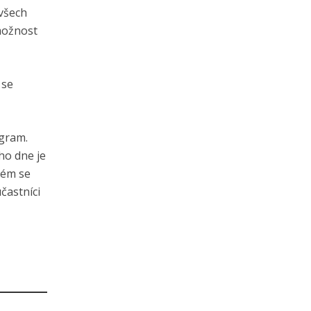
 všech
 možnost
 se
ogram.
ho dne je
rém se
častníci