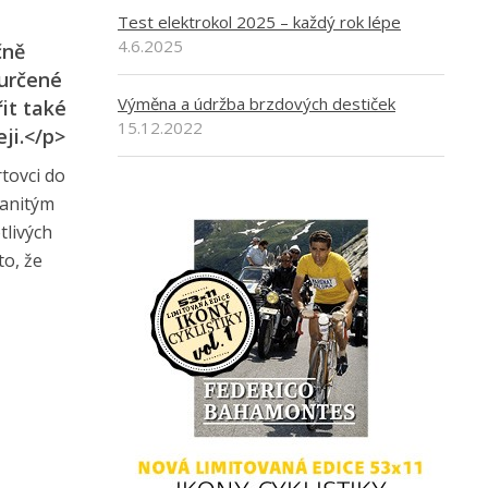
Test elektrokol 2025 – každý rok lépe
4.6.2025
čně
 určené
Výměna a údržba brzdových destiček
it také
15.12.2022
ji.</p>
rtovci do
zmanitým
tlivých
to, že