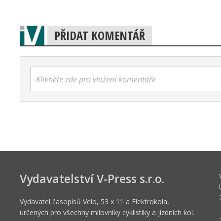
PŘIDAT KOMENTÁŘ
Klikněte zde pro vložení komentáře
Vydavatelství V-Press s.r.o.
Vydavatel časopisů Velo, 53 x 11 a Elektrokola,
určených pro všechny milovníky cyklistiky a jízdních kol.